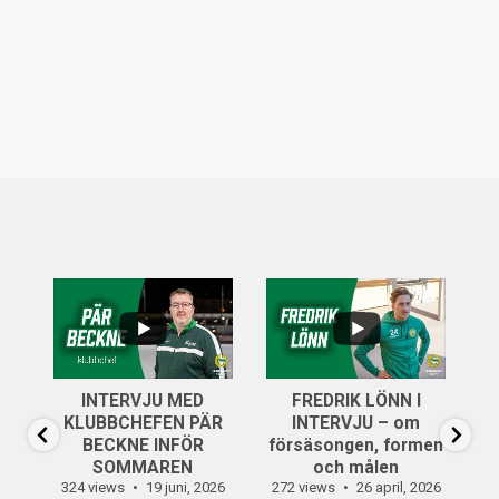
...
..
6
0
INTERVJU MED
FREDRIK LÖNN I
...
KLUBBCHEFEN PÄR
INTERVJU – om
14
0
BECKNE INFÖR
försäsongen, formen
SOMMAREN
och målen
324 views
19 juni, 2026
272 views
26 april, 2026