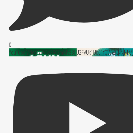
0
YouTube Video VVV6eERCZmMyS3JJU2FVUk1Ub01fQWx3LkNMMz