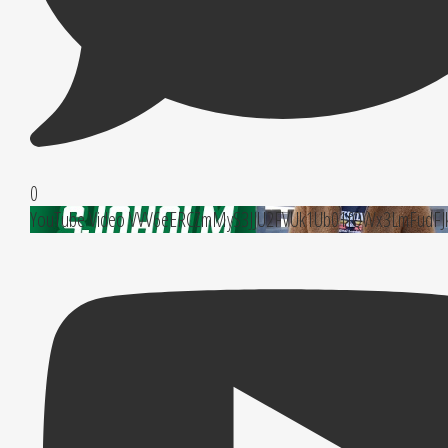
0
YouTube Video VVV6eERCZmMyS3JJU2FVUk1Ub01fQWx3LmFudFJ