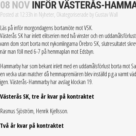
08 NOV
INFÖR VÄSTERÅS-HAMM
Posted at 12:33h
in
Nyheter
,
Okategoriserade
by
Gustav Wall
Läs på inför morgondagens bortamöte mot VSK.
Västerås SK har inlett elitserien med två vinster och en uddamålsförl
vann dom stort borta mot nykomlingarna Örebro SK, slutresultatet skrevs 
när man föll med 6-7 på hemmaplan mot Edsbyn.
Hammarby har som bekant inlett med en uddamålsförlust borta mot San
en vecka utan matcher då hemmapremiären blev inställd p.g.a varmt väd
igen. Västerås-Hammarby har avslag klockan 19.
Västerås SK,
tre år kvar på kontraktet
Rasmus Sjöström, Henrik Kjellsson.
Två år kvar på kontraktet