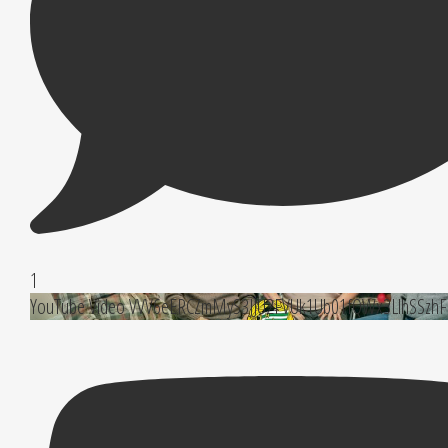
1
YouTube Video VVV6eERCZmMyS3JJU2FVUk1Ub01fQWx3LlhSSzh