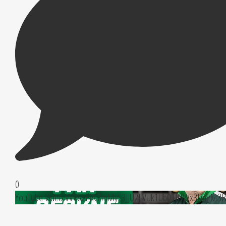
0
YouTube Video VVV6eERCZmMyS3JJU2FVUk1Ub01fQWx3LmlJM