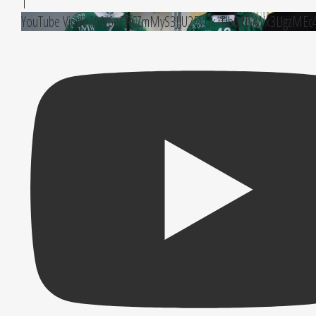
1
YouTube Video VVV6eERCZmMyS3JJU2FVUk1Ub01fQWx3LlgzMEc