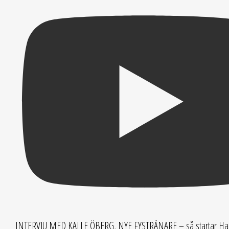
INTERVJU MED KALLE ÖBERG, NYE FYSTRÄNARE – så startar H