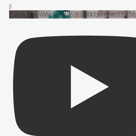
0
YouTube Video VVV6eERCZmMyS3JJU2FVUk1Ub01fQWx3LlBmZVB