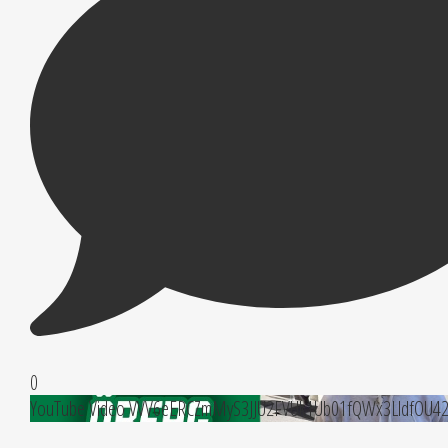
0
YouTube Video VVV6eERCZmMyS3JJU2FVUk1Ub01fQWx3LldfOU