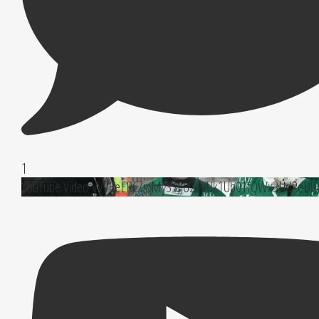
1
YouTube Video VVV6eERCZmMyS3JJU2FVUk1Ub01fQWx3LldReDl