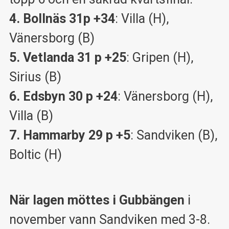
4. Bollnäs 31p +34
: Villa (H),
Vänersborg (B)
5. Vetlanda 31 p +25
: Gripen (H),
Sirius (B)
6. Edsbyn 30 p +24
: Vänersborg (H),
Villa (B)
7. Hammarby 29 p +5
: Sandviken (B),
Boltic (H)
När lagen möttes i Gubbängen
i
november vann Sandviken med 3-8.