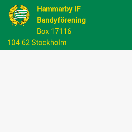
Hammarby IF
Bandyförening
Box 17116
104 62 Stockholm
Gemenskap - Glädje - Utveckling -
Engagemang
info@hammarbybandy.se
marknad@hammarbybandy.se