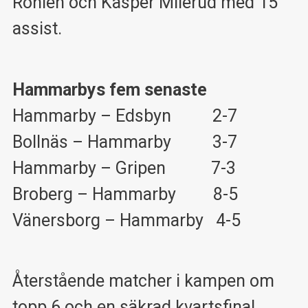
Rohlén och Kasper Milerud med 15
assist.
Hammarbys fem senaste
Hammarby – Edsbyn 2-7
Bollnäs – Hammarby 3-7
Hammarby – Gripen 7-3
Broberg – Hammarby 8-5
Vänersborg – Hammarby 4-5
Återstående matcher i kampen om
topp 6 och en säkrad kvartsfinal.