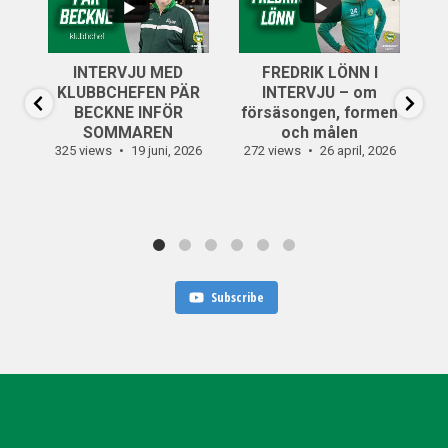
INTERVJU MED
FREDRIK LÖNN I
...
KLUBBCHEFEN PÄR
INTERVJU – om
14
0
BECKNE INFÖR
försäsongen, formen
SOMMAREN
och målen
325 views
19 juni, 2026
272 views
26 april, 2026
30
Subscribe