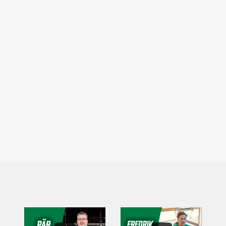
...
..
6
0