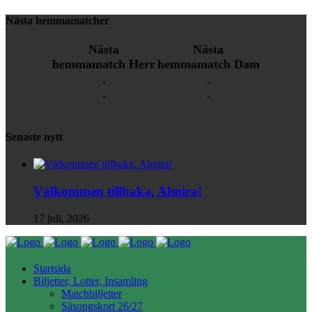
Nästa hemmamatcher
Nästa
Nästa
hemmamatch Herr
hemmamatch Dam
-
-
-
-
Senaste nytt
Välkommen tillbaka, Almira!
17 juli, 2026
Startsida
Biljetter, Lotter, Insamling
Matchbiljetter
Säsongskort 26/27