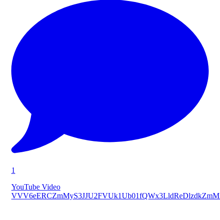
1
YouTube Video
VVV6eERCZmMyS3JJU2FVUk1Ub01fQWx3LldReDlzdkZmM