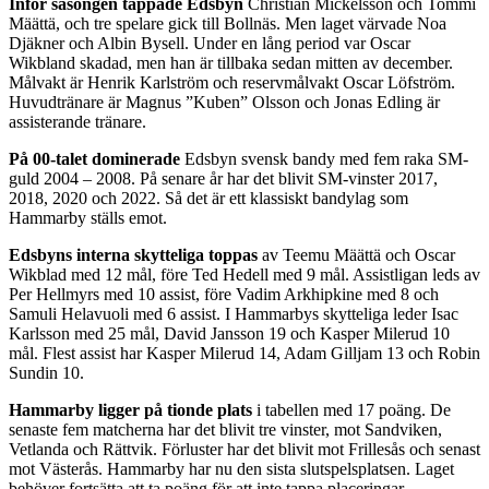
Inför säsongen tappade Edsbyn
Christian Mickelsson och Tommi
Määttä, och tre spelare gick till Bollnäs. Men laget värvade Noa
Djäkner och Albin Bysell. Under en lång period var Oscar
Wikbland skadad, men han är tillbaka sedan mitten av december.
Målvakt är Henrik Karlström och reservmålvakt Oscar Löfström.
Huvudtränare är Magnus ”Kuben” Olsson och Jonas Edling är
assisterande tränare.
På 00-talet dominerade
Edsbyn svensk bandy med fem raka SM-
guld 2004 – 2008. På senare år har det blivit SM-vinster 2017,
2018, 2020 och 2022. Så det är ett klassiskt bandylag som
Hammarby ställs emot.
Edsbyns interna skytteliga toppas
av Teemu Määttä och Oscar
Wikblad med 12 mål, före Ted Hedell med 9 mål. Assistligan leds av
Per Hellmyrs med 10 assist, före Vadim Arkhipkine med 8 och
Samuli Helavuoli med 6 assist. I Hammarbys skytteliga leder Isac
Karlsson med 25 mål, David Jansson 19 och Kasper Milerud 10
mål. Flest assist har Kasper Milerud 14, Adam Gilljam 13 och Robin
Sundin 10.
Hammarby ligger på tionde plats
i tabellen med 17 poäng. De
senaste fem matcherna har det blivit tre vinster, mot Sandviken,
Vetlanda och Rättvik. Förluster har det blivit mot Frillesås och senast
mot Västerås. Hammarby har nu den sista slutspelsplatsen. Laget
behöver fortsätta att ta poäng för att inte tappa placeringar.