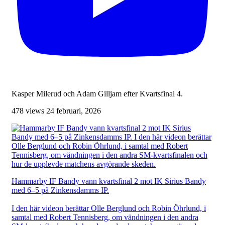
Kasper Milerud och Adam Gilljam efter Kvartsfinal 4.
478 views
24 februari, 2026
Hammarby IF Bandy vann kvartsfinal 2 mot IK Sirius Bandy
med 6–5 på Zinkensdamms IP.
I den här videon berättar Olle Berglund och Robin Öhrlund, i
samtal med Robert Tennisberg, om vändningen i den andra