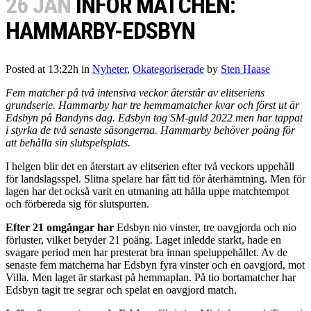
26 JAN
INFÖR MATCHEN:
HAMMARBY-EDSBYN
Posted at 13:22h
in
Nyheter
,
Okategoriserade
by
Sten Haase
Fem matcher på två intensiva veckor återstår av elitseriens
grundserie. Hammarby har tre hemmamatcher kvar och först ut är
Edsbyn på Bandyns dag. Edsbyn tog SM-guld 2022 men har tappat
i styrka de två senaste säsongerna. Hammarby behöver poäng för
att behålla sin slutspelsplats.
I helgen blir det en återstart av elitserien efter två veckors uppehåll
för landslagsspel. Slitna spelare har fått tid för återhämtning. Men för
lagen har det också varit en utmaning att hålla uppe matchtempot
och förbereda sig för slutspurten.
Efter 21 omgångar har
Edsbyn nio vinster, tre oavgjorda och nio
förluster, vilket betyder 21 poäng. Laget inledde starkt, hade en
svagare period men har presterat bra innan speluppehållet. Av de
senaste fem matcherna har Edsbyn fyra vinster och en oavgjord, mot
Villa. Men laget är starkast på hemmaplan. På tio bortamatcher har
Edsbyn tagit tre segrar och spelat en oavgjord match.