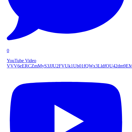
0
YouTube Video
VVV6eERCZmMyS3JJU2FVUk1Ub01fQWx3LldfOU42dm9E