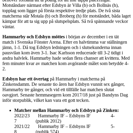
Motståndare närmast efter Edsbyn är Villa (b) och Bollnäs (h),
topplag som ligger på första respektive tredje plats. De två sista
matcherna står Motala (b) och Broberg (h) för motståndet, båda laget
kämpar för att ta sig upp på slutspelsplats. Så två spännande veckor
väntar.
Hammarby och Edsbyn möttes
i början av december i en tät
match i Svenska Fönster Arena. Efter en halvtimma var ställningen
jämn, 1-1. Då tog Edsbyn ledningen och i slutsekunderna innan
pausvilan kom även 3-1. Isac Karlsson reducerade till 3-2 tidigt i
andra halvlek. Hammarby hade sedan flera chanser att kvittera. Med
fem minuter kvar av matchen kom avgörande målet som betydde 4-
2.
Edsbyn har ett övertag
på Hammarby i matcherna på
Zinkensdamm. De senaste tio åren har Edsbyn vunnit sex gånger,
Hammarby tre gånger, och vid ett tillfälle har matchen slutat
oavgjort. Senaste hemmasegern kom 2017/18 just på Bandyns Dag
inför storpublik, vilket kan vara ett gott tecken.
Matcher mellan Hammarby och Edsbyn på Zinken:
2022/23 Hammarby IF – Edsbyns IF 4-
7 (publik 2012)
2021/22 Hammarby IF – Edsbyns IF 5-
8 (publik 574)