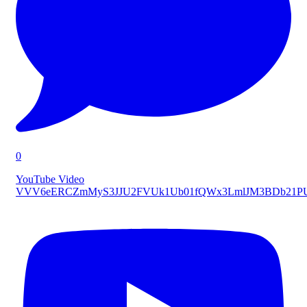
0
YouTube Video
VVV6eERCZmMyS3JJU2FVUk1Ub01fQWx3LmlJM3BDb21P