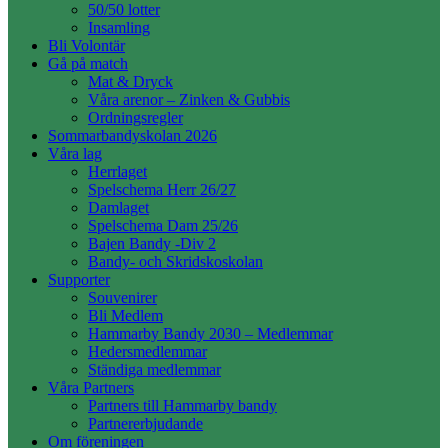
50/50 lotter
Insamling
Bli Volontär
Gå på match
Mat & Dryck
Våra arenor – Zinken & Gubbis
Ordningsregler
Sommarbandyskolan 2026
Våra lag
Herrlaget
Spelschema Herr 26/27
Damlaget
Spelschema Dam 25/26
Bajen Bandy -Div 2
Bandy- och Skridskoskolan
Supporter
Souvenirer
Bli Medlem
Hammarby Bandy 2030 – Medlemmar
Hedersmedlemmar
Ständiga medlemmar
Våra Partners
Partners till Hammarby bandy
Partnererbjudande
Om föreningen