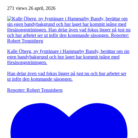
271 views
26 april, 2026
Kalle Öberg, ny fystränare i Hammarby Bandy, berättar om sin
egen bandybakgrund och hur laget har kommit igång med
försäsongsträningen.
Han delar även vad fokus ligger på just nu och hur arbetet ser
ut inför den kommande säsongen.
Reporter: Robert Tennisberg