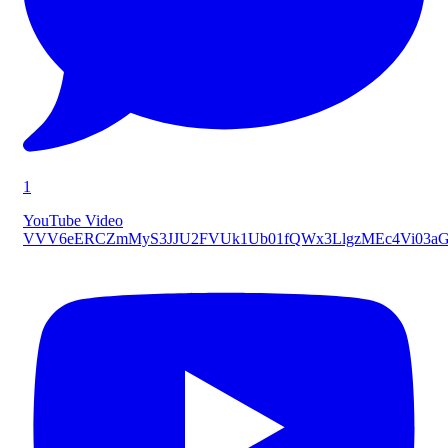
1
YouTube Video
VVV6eERCZmMyS3JJU2FVUk1Ub01fQWx3LlgzMEc4Vi03a