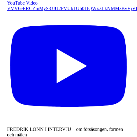
YouTube Video
VVV6eERCZmMyS3JJU2FVUk1Ub01fQWx3LkNMMzBvVjVf
FREDRIK LÖNN I INTERVJU – om försäsongen, formen
och målen