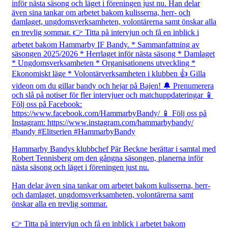
Hammarby Bandys klubbchef Pär Beckne berättar i samtal med
Robert Tennisberg om den gångna säsongen, planerna inför
nästa säsong och läget i föreningen just nu.
Han delar även sina tankar om arbetet bakom kulisserna, herr-
och damlaget, ungdomsverksamheten, volontärerna samt
önskar alla en trevlig sommar.
👉 Titta på intervjun och få en inblick i arbetet bakom