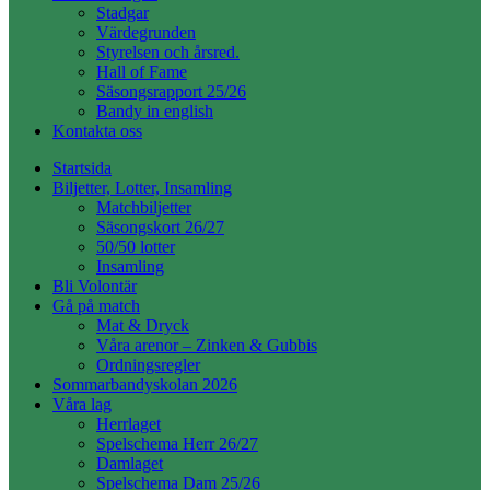
Stadgar
Värdegrunden
Styrelsen och årsred.
Hall of Fame
Säsongsrapport 25/26
Bandy in english
Kontakta oss
Startsida
Biljetter, Lotter, Insamling
Matchbiljetter
Säsongskort 26/27
50/50 lotter
Insamling
Bli Volontär
Gå på match
Mat & Dryck
Våra arenor – Zinken & Gubbis
Ordningsregler
Sommarbandyskolan 2026
Våra lag
Herrlaget
Spelschema Herr 26/27
Damlaget
Spelschema Dam 25/26