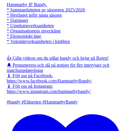
Hammarby IF Bandy.
* Sammanfattning av säsongen 2025/2026
* Herrlaget inför nästa säsong
* Damlaget
* Ungdomsverksamheten
* Organisationens utveckling
* Ekonomiskt läge
* Volontärverksamheten i klubben
👍 Gilla videon om du gillar bandy och hejar på Bajen!
🔔 Prenumerera och slå på notiser för fler intervjuer och
matchuppdateringar
📱 Följ oss på Facebook:
https://www.facebook.com/HammarbyBandy/
📱 Följ oss på Instagram:
https://www.instagram.com/hammarbybandy/
#bandy #Elitserien #HammarbyBandy