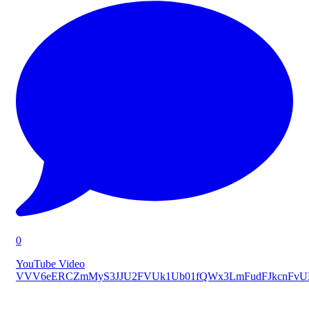
0
YouTube Video
VVV6eERCZmMyS3JJU2FVUk1Ub01fQWx3LmFudFJkcnFv