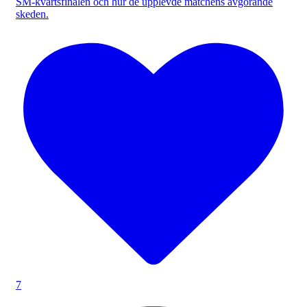
SM-kvartsfinalen och hur de upplevde matchens avgörande
skeden.
7