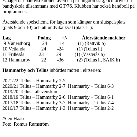
A-laget har bandysektionen även ett par ungdomslag, och driver en
bandyskola tillsammans med GT/76. Klubben har också handboll på
programmet.
Återstående spelschema för lagen som kämpar om slutspelsplats
(plats 9 och 10) och att undvika kval (plats 11):
Lag Poäng +/- Återstående matcher
9 Vänersborg 24 -14 (1) (Rättvik b)
10 Vetlanda 24 -24 (1) (Tellus h)
11 Frillesås 23 -29 (1) (Västerås b)
12 Hammarby 22 -36 (2) (Tellus h, SAIK h)
Hammarby och Tellus
inbördes möten i elitserien:
2021/22 Tellus – Hammarby 2-5
2020/21 Tellus – Hammarby 2-7, Hammarby – Tellus 6-3
2019/20 Tellus i allsvenskan
2018/19 Tellus – Hammarby 2-6, Hammarby – Tellus 6-1
2017/18 Tellus – Hammarby 3-7, Hammarby – Tellus 7-4
2016/17 Tellus – Hammarby 1-3, Hammarby – Tellus 2-2
/Sten Haase
Foto: Romus Ramström