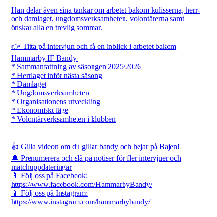
Han delar även sina tankar om arbetet bakom kulisserna, herr-
och damlaget, ungdomsverksamheten, volontärerna samt
önskar alla en trevlig sommar.
👉 Titta på intervjun och få en inblick i arbetet bakom
Hammarby IF Bandy.
* Sammanfattning av säsongen 2025/2026
* Herrlaget inför nästa säsong
* Damlaget
* Ungdomsverksamheten
* Organisationens utveckling
* Ekonomiskt läge
* Volontärverksamheten i klubben
👍 Gilla videon om du gillar bandy och hejar på Bajen!
🔔 Prenumerera och slå på notiser för fler intervjuer och
matchuppdateringar
📱 Följ oss på Facebook:
https://www.facebook.com/HammarbyBandy/
📱 Följ oss på Instagram:
https://www.instagram.com/hammarbybandy/