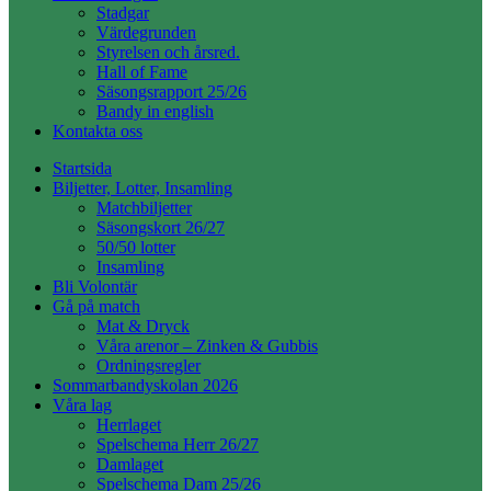
Stadgar
Värdegrunden
Styrelsen och årsred.
Hall of Fame
Säsongsrapport 25/26
Bandy in english
Kontakta oss
Startsida
Biljetter, Lotter, Insamling
Matchbiljetter
Säsongskort 26/27
50/50 lotter
Insamling
Bli Volontär
Gå på match
Mat & Dryck
Våra arenor – Zinken & Gubbis
Ordningsregler
Sommarbandyskolan 2026
Våra lag
Herrlaget
Spelschema Herr 26/27
Damlaget
Spelschema Dam 25/26