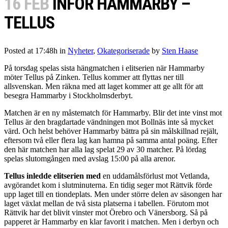
16 FEB
INFÖR HAMMARBY –
TELLUS
Posted at 17:48h
in
Nyheter
,
Okategoriserade
by
Sten Haase
På torsdag spelas sista hängmatchen i elitserien när Hammarby
möter Tellus på Zinken. Tellus kommer att flyttas ner till
allsvenskan. Men räkna med att laget kommer att ge allt för att
besegra Hammarby i Stockholmsderbyt.
Matchen är en ny måstematch för Hammarby. Blir det inte vinst mot
Tellus är den bragdartade vändningen mot Bollnäs inte så mycket
värd. Och helst behöver Hammarby bättra på sin målskillnad rejält,
eftersom två eller flera lag kan hamna på samma antal poäng. Efter
den här matchen har alla lag spelat 29 av 30 matcher. På lördag
spelas slutomgången med avslag 15:00 på alla arenor.
Tellus inledde elitserien med
en uddamålsförlust mot Vetlanda,
avgörandet kom i slutminuterna. En tidig seger mot Rättvik förde
upp laget till en tiondeplats. Men under större delen av säsongen har
laget växlat mellan de två sista platserna i tabellen. Förutom mot
Rättvik har det blivit vinster mot Örebro och Vänersborg. Så på
papperet är Hammarby en klar favorit i matchen. Men i derbyn och