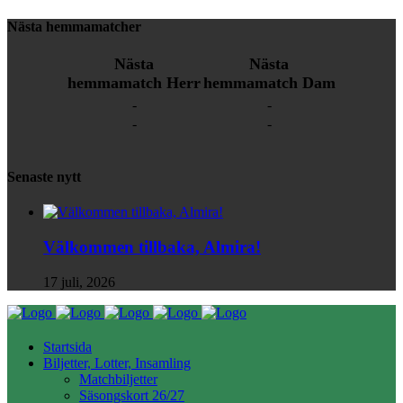
Nästa hemmamatcher
Nästa
Nästa
hemmamatch Herr
hemmamatch Dam
-
-
-
-
Senaste nytt
Välkommen tillbaka, Almira!
17 juli, 2026
Startsida
Biljetter, Lotter, Insamling
Matchbiljetter
Säsongskort 26/27