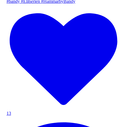
#bandy #Elitserien #HammarbyBandy
13