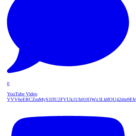
0
YouTube Video
VVV6eERCZmMyS3JJU2FVUk1Ub01fQWx3LldfOU42dm9E