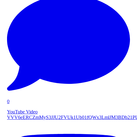
0
YouTube Video
VVV6eERCZmMyS3JJU2FVUk1Ub01fQWx3LmlJM3BDb21P