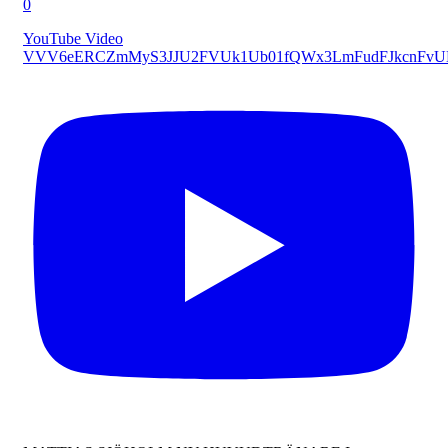
0
YouTube Video
VVV6eERCZmMyS3JJU2FVUk1Ub01fQWx3LmFudFJkcnFv