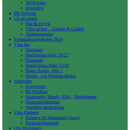
50/50 lotter
Insamling
Bli Volontär
Gå på match
Mat & Dryck
Våra arenor – Zinken & Gubbis
Ordningsregler
Sommarbandyskolan 2026
Våra lag
Herrlaget
Spelschema Herr 26/27
Damlaget
Spelschema Dam 25/26
Bajen Bandy -Div 2
Bandy- och Skridskoskolan
Supporter
Souvenirer
Bli Medlem
Hammarby Bandy 2030 – Medlemmar
Hedersmedlemmar
Ständiga medlemmar
Våra Partners
Partners till Hammarby bandy
Partnererbjudande
Om föreningen