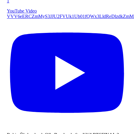
1
YouTube Video
VVV6eERCZmMyS3JJU2FVUk1Ub01fQWx3LldReDlzdkZmM