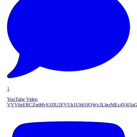
1
YouTube Video
VVV6eERCZmMyS3JJU2FVUk1Ub01fQWx3LlgzMEc4Vi03a