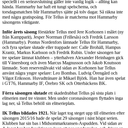
speciellt i en serieavslutning gäller inte vanlig logik – allting kan
hända. Hammarby har haft ett tungt spelschema, och
torsdagsmatchen blir Hammarbys sjätte på tolv dagar. Så räkna inte
med några gratispoäng. För Tellus är matcherna mot Hammarby
säsongens viktigaste.
Inför årets säsong
förstärkte Tellus med Jere Korhonen i målet (ny
från Kampparit), Jesper Norrman (Frillesås) och Fredrik Larsson
(Hammarby). Pontus Nordenfors lämnade Tellus för Hammarby,
och fyra spelare slutade eller trappade ner: Calle Brohäll, Hampus
Krantz, Markus Karlsson och Fredrik Rubin. Under säsongen har
tre spelare lämnat klubben – ytterhalven Alexander Heinhagen gick
till Vänersborg och även Marcus Magnusson och Jakob Knutsson
lämnade. Som reservmålvakt vid sidan av Korhonen har Tellus
använt några yngre spelare: Leo Bombas. Ludvig Örengård och
Vilgot Eriksson. Huvudtränare är Mikael Björk. Han har även spelat
i GT76, Hammarby IF, Örebro SK och Otterbäckens BK.
Förra säsongen slutade
ett skadedrabbat Tellus på sista plats i
elitserien med tre vinster. Men under coronasäsongen flyttades inga
lag ner, så Tellus behöll sin elitserieplats.
IK Tellus bildades 1921.
När laget tog steget upp till elitserien efter
säsongen 2015/16 hade de spelat 29 säsonger i näst högst serien.
Klubben har sin bas i Midsommarkransen-Aspudden. Vid sidan av