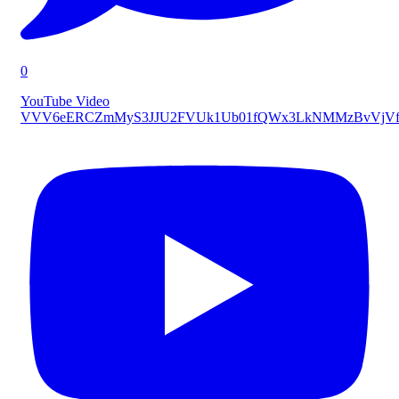
0
YouTube Video
VVV6eERCZmMyS3JJU2FVUk1Ub01fQWx3LkNMMzBvVjVf