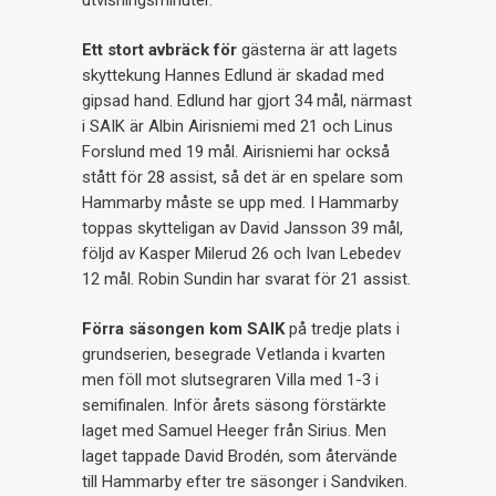
utvisningsminuter.
Ett stort avbräck för
gästerna är att lagets
skyttekung Hannes Edlund är skadad med
gipsad hand. Edlund har gjort 34 mål, närmast
i SAIK är Albin Airisniemi med 21 och Linus
Forslund med 19 mål. Airisniemi har också
stått för 28 assist, så det är en spelare som
Hammarby måste se upp med. I Hammarby
toppas skytteligan av David Jansson 39 mål,
följd av Kasper Milerud 26 och Ivan Lebedev
12 mål. Robin Sundin har svarat för 21 assist.
Förra säsongen kom SAIK
på tredje plats i
grundserien, besegrade Vetlanda i kvarten
men föll mot slutsegraren Villa med 1-3 i
semifinalen. Inför årets säsong förstärkte
laget med Samuel Heeger från Sirius. Men
laget tappade David Brodén, som återvände
till Hammarby efter tre säsonger i Sandviken.