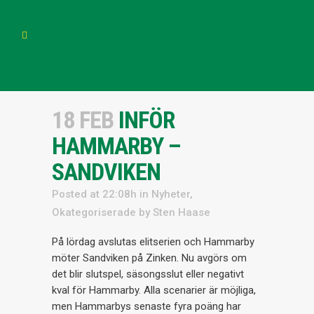
18 FEB
INFÖR
HAMMARBY –
SANDVIKEN
Posted at 22:08h
in
Nyheter
,
Okategoriserade
by
Sten Haase
På lördag avslutas elitserien och Hammarby
möter Sandviken på Zinken. Nu avgörs om
det blir slutspel, säsongsslut eller negativt
kval för Hammarby. Alla scenarier är möjliga,
men Hammarbys senaste fyra poäng har