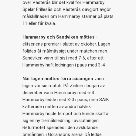
över Västerås blir det kval för Hammarby.
Spelar Frillesås och Västerås oavgjort avgör
målskillnaden om Hammarby stannar på plats
11 eller får kvala.
Hammarby och Sandviken möttes
i
elitseriens premiär i slutet av oktober. Lagen
följdes åt målmässigt under matchen men
Sandviken vann till sist med 7-6, efter att
Hammarby haft ledningen i paus med 3-4.
När lagen möttes förra säsongen
vann
lagen var sin match. På Zinken i början av
december vann Hammarby med 6-3.
Hammarby ledde med 3-0 i paus, men SAIK
kvitterade i mitten av andra halvlek.
Hammarby höjde tempot och kunde skaffa
sig en ny tremålsledning i avslutningen.
Returmötet spelades i den avslutande
omgången, i Göransons arena. Då ledde