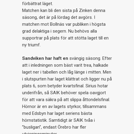
förbättrat läget.
Matchen kan bli den sista på Zinken denna
säsong, det är på lördag det avgörs. I
matchen mot Bollnäs var publiken i högsta
grad delaktiga i segern. Nu behövs alla
supportrar på plats för att stötta laget till en
ny triumf.
Sandviken har haft en
svängig säsong. Efter
att i inledningen som bäst varit trea, halkade
laget ner i tabellen och låg länge i mitten. Men
i slutspurten har laget klättrat och ligger nu på
plats 6, som betyder kvartsfinal. Sirius hotar
underifrån, så SAIK behöver spela oavgjort
för att vara säkra på att slippa åttondelsfinal.
Hörnor är en av lagets styrkor, tillsammans
med Edsbyn har laget seriens bästa
hörnstatistik. Samtidigt är SAIK tvåa i
”busligan”, endast Örebro har fler