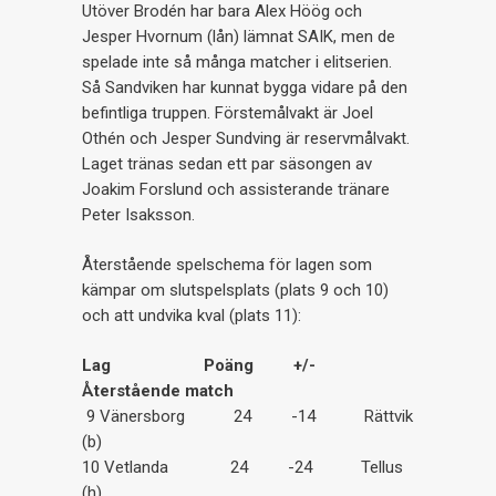
Utöver Brodén har bara Alex Höög och
Jesper Hvornum (lån) lämnat SAIK, men de
spelade inte så många matcher i elitserien.
Så Sandviken har kunnat bygga vidare på den
befintliga truppen. Förstemålvakt är Joel
Othén och Jesper Sundving är reservmålvakt.
Laget tränas sedan ett par säsongen av
Joakim Forslund och assisterande tränare
Peter Isaksson.
Återstående spelschema för lagen som
kämpar om slutspelsplats (plats 9 och 10)
och att undvika kval (plats 11):
Lag Poäng +/-
Återstående match
9 Vänersborg 24 -14 Rättvik
(b)
10 Vetlanda 24 -24 Tellus
(h)