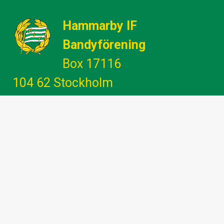
Hammarby IF
Bandyförening
Box 17116
104 62 Stockholm
Gemenskap - Glädje - Utveckling -
Engagemang
info@hammarbybandy.se
marknad@hammarbybandy.se