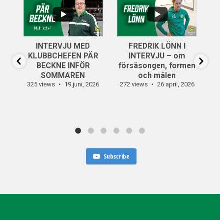
...
..
6
0
INTERVJU MED
FREDRIK LÖNN I
...
KLUBBCHEFEN PÄR
INTERVJU – om
14
0
BECKNE INFÖR
försäsongen, formen
SOMMAREN
och målen
325 views
19 juni, 2026
272 views
26 april, 2026
30
Subscribe