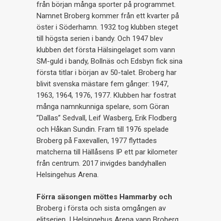
från början många sporter på programmet.
Namnet Broberg kommer från ett kvarter på
öster i Söderhamn. 1932 tog klubben steget
till högsta serien i bandy. Och 1947 blev
klubben det första Hälsingelaget som vann
SM-guld i bandy, Bollnäs och Edsbyn fick sina
första titlar i början av 50-talet. Broberg har
blivit svenska mästare fem gånger: 1947,
1963, 1964, 1976, 1977. Klubben har fostrat
många namnkunniga spelare, som Göran
”Dallas” Sedvall, Leif Wasberg, Erik Flodberg
och Håkan Sundin. Fram till 1976 spelade
Broberg på Faxevallen, 1977 flyttades
matcherna till Hällåsens IP ett par kilometer
från centrum. 2017 invigdes bandyhallen
Helsingehus Arena.
Förra säsongen möttes Hammarby och
Broberg i första och sista omgången av
elitserien. I Helsingehus Arena vann Broberg