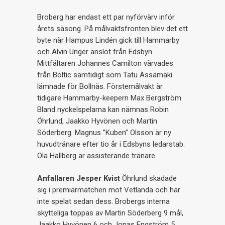
Broberg har endast ett par nyförvärv inför
årets säsong. På målvaktsfronten blev det ett
byte när Hampus Lindén gick till Hammarby
och Alvin Unger anslöt från Edsbyn.
Mittfältaren Johannes Camilton värvades
från Boltic samtidigt som Tatu Ässämäki
lämnade för Bollnäs. Förstemålvakt är
tidigare Hammarby-keepern Max Bergström.
Bland nyckelspelarna kan nämnas Robin
Öhrlund, Jaakko Hyvönen och Martin
Söderberg. Magnus ”Kuben” Olsson är ny
huvudtränare efter tio år i Edsbyns ledarstab.
Ola Hallberg är assisterande tränare.
Anfallaren Jesper Kvist
Öhrlund skadade
sig i premiärmatchen mot Vetlanda och har
inte spelat sedan dess. Brobergs interna
skytteliga toppas av Martin Söderberg 9 mål,
Jaakko Hyvönen 6 och Jonas Engström 5