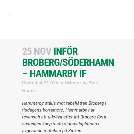
25 NOV
INFÖR
BROBERG/SÖDERHAMN
– HAMMARBY IF
Posted at 21:07h
in
Nyheter
by
Sten
Haase
Hammarby ställs mot tabellåttan Broberg i
tisdagens bortamöte. Hammarby har
revansch att utkräva efter att Broberg förra
säsongen knep sista slutspelsplatsen i
avgörande matchen på Zinken.