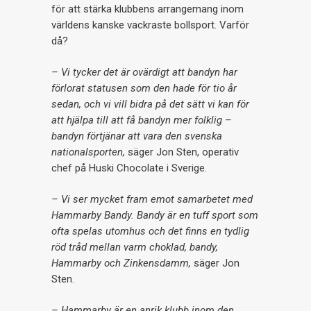
för att stärka klubbens arrangemang inom
världens kanske vackraste bollsport. Varför
då?
– Vi tycker det är ovärdigt att bandyn har
förlorat statusen som den hade för tio år
sedan, och vi vill bidra på det sätt vi kan för
att hjälpa till att få bandyn mer folklig –
bandyn förtjänar att vara den svenska
nationalsporten,
säger Jon Sten, operativ
chef på Huski Chocolate i Sverige.
­– Vi ser mycket fram emot samarbetet med
Hammarby Bandy. Bandy är en tuff sport som
ofta spelas utomhus och det finns en tydlig
röd tråd mellan varm choklad, bandy,
Hammarby och Zinkensdamm,
säger Jon
Sten.
– Hammarby är en anrik klubb inom den