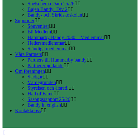
Spelschema Dam 25/26
Bajen Bandy -Div 2
Bandy- och Skridskoskolan
Supporter
Souvenirer
Bli Medlem
Hammarby Bandy 2030 – Medlemmar
Hedersmedlemmar
Ständiga medlemmar
Våra Partners
Partners till Hammarby bandy
Partnererbjudande
Om föreningen
Stadgar
Värdegrunden
Styrelsen och årsred.
Hall of Fame
Säsongsrapport 25/26
Bandy in english
Kontakta oss