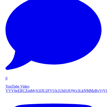
0
YouTube Video
VVV6eERCZmMyS3JJU2FVUk1Ub01fQWx3LkNMMzBvVjVf