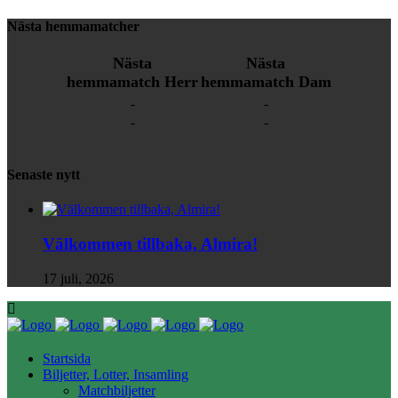
Nästa hemmamatcher
Nästa
Nästa
hemmamatch Herr
hemmamatch Dam
-
-
-
-
Senaste nytt
Välkommen tillbaka, Almira!
17 juli, 2026
Startsida
Biljetter, Lotter, Insamling
Matchbiljetter