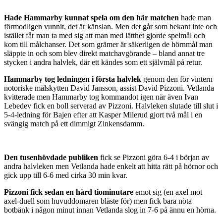
Hade Hammarby kunnat spela om den här matchen
hade man
förmodligen vunnit, det är känslan. Men det går som bekant inte och
istället får man ta med sig att man med lätthet gjorde spelmål och
kom till målchanser. Det som grämer är säkerligen de hörnmål man
släppte in och som blev direkt matchavgörande – bland annat tre
stycken i andra halvlek, där ett kändes som ett självmål på retur.
Hammarby tog ledningen i första halvlek
genom den för vintern
notoriske målskytten David Jansson, assist David Pizzoni. Vetlanda
kvitterade men Hammarby tog kommandot igen när även Ivan
Lebedev fick en boll serverad av Pizzoni. Halvleken slutade till slut i
5-4-ledning för Bajen efter att Kasper Milerud gjort två mål i en
svängig match på ett dimmigt Zinkensdamm.
Den tusenhövdade publiken
fick se Pizzoni göra 6-4 i början av
andra halvleken men Vetlanda hade enkelt att hitta rätt på hörnor och
gick upp till 6-6 med cirka 30 min kvar.
Pizzoni fick sedan en hård tiominutare
emot sig (en axel mot
axel-duell som huvuddomaren blåste för) men fick bara nöta
botbänk i någon minut innan Vetlanda slog in 7-6 på ännu en hörna.