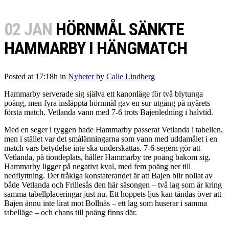
02 JAN
HÖRNMÅL SÄNKTE
HAMMARBY I HÄNGMATCH
Posted at 17:18h
in
Nyheter
by
Calle Lindberg
Hammarby serverade sig själva ett kanonläge för två blytunga
poäng, men fyra insläppta hörnmål gav en sur utgång på nyårets
första match. Vetlanda vann med 7-6 trots Bajenledning i halvtid.
Med en seger i ryggen hade Hammarby passerat Vetlanda i tabellen,
men i stället var det smålänningarna som vann med uddamålet i en
match vars betydelse inte ska underskattas. 7-6-segern gör att
Vetlanda, på tiondeplats, håller Hammarby tre poäng bakom sig.
Hammarby ligger på negativt kval, med fem poäng ner till
nedflyttning. Det tråkiga konstaterandet är att Bajen blir nollat av
både Vetlanda och Frillesås den här säsongen – två lag som är kring
samma tabellplaceringar just nu. Ett hoppets ljus kan tändas över att
Bajen ännu inte lirat mot Bollnäs – ett lag som huserar i samma
tabelläge – och chans till poäng finns där.