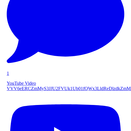
1
YouTube Video
VVV6eERCZmMyS3JJU2FVUk1Ub01fQWx3LldReDlzdkZmM