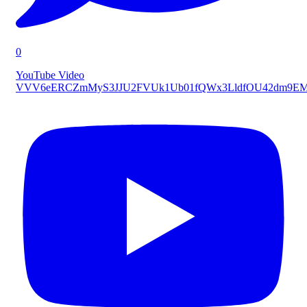
0
YouTube Video
VVV6eERCZmMyS3JJU2FVUk1Ub01fQWx3LldfOU42dm9E