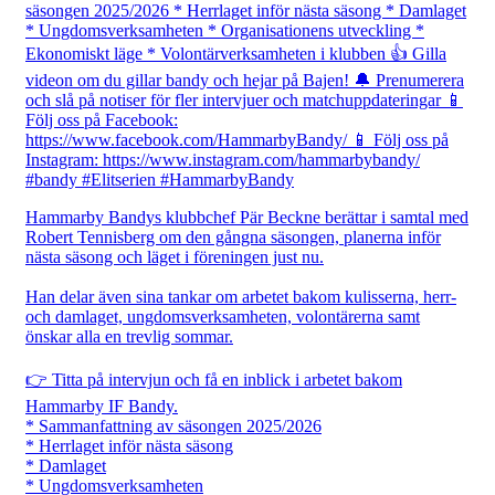
Hammarby Bandys klubbchef Pär Beckne berättar i samtal med
Robert Tennisberg om den gångna säsongen, planerna inför
nästa säsong och läget i föreningen just nu.
Han delar även sina tankar om arbetet bakom kulisserna, herr-
och damlaget, ungdomsverksamheten, volontärerna samt
önskar alla en trevlig sommar.
👉 Titta på intervjun och få en inblick i arbetet bakom
Hammarby IF Bandy.
* Sammanfattning av säsongen 2025/2026
* Herrlaget inför nästa säsong
* Damlaget
* Ungdomsverksamheten