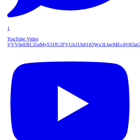
1
YouTube Video
VVV6eERCZmMyS3JJU2FVUk1Ub01fQWx3LlgzMEc4Vi03a