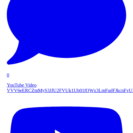
0
YouTube Video
VVV6eERCZmMyS3JJU2FVUk1Ub01fQWx3LmFudFJkcnFv