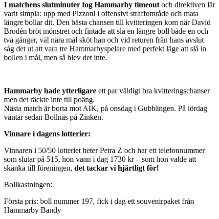
I matchens slutminuter tog Hammarby timeout
och direktiven lär
varit simpla: upp med Pizzoni i offensivt straffområde och mata
längre bollar dit. Den bästa chansen till kvitteringen kom när David
Brodén bröt mönstret och fintade att slå en längre boll både en och
två gånger, väl nära mål sköt han och vid returen från hans avslut
såg det ut att vara tre Hammarbyspelare med perfekt läge att slå in
bollen i mål, men så blev det inte.
Hammarby hade ytterligare
ett par väldigt bra kvitteringschanser
men det räckte inte till poäng.
Nästa match är borta mot AIK, på onsdag i Gubbängen. På lördag
väntar sedan Bollnäs på Zinken.
Vinnare i dagens lotterier:
Vinnaren i 50/50 lotteriet heter Petra Z och har ett telefonnummer
som slutar på 515, hon vann i dag 1730 kr – som hon valde att
skänka till föreningen,
det tackar vi hjärtligt för!
Bollkastningen:
Första pris: boll nummer 197, fick i dag ett souvenirpaket från
Hammarby Bandy