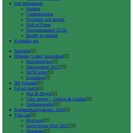
Om föreningen
Stadgar
Värdegrunden
Styrelsen och årsred.
Hall of Fame
Säsongsrapport 25/26
Bandy in english
Kontakta oss
Startsida
Biljetter, Lotter, Insamling
Matchbiljetter
Säsongskort 26/27
50/50 lotter
Insamling
Bli Volontär
Gå på match
Mat & Dryck
Våra arenor – Zinken & Gubbis
Ordningsregler
Sommarbandyskolan 2026
Våra lag
Herrlaget
Spelschema Herr 26/27
Damlaget