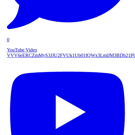
0
YouTube Video
VVV6eERCZmMyS3JJU2FVUk1Ub01fQWx3LmlJM3BDb21P