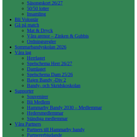
Säsongskort 26/27
50/50 lotter
Insamling
Bli Volontär
Gå på match
Mat & Dryck
Våra arenor – Zinken & Gubbis
Ordningsregler
Sommarbandyskolan 2026
Våra lag
Herrlaget
Spelschema Herr 26/27
Damlaget
Spelschema Dam 25/26
Bajen Bandy -Div 2
Bandy- och Skridskoskolan
Supporter
Souvenirer
Bli Medlem
Hammarby Bandy 2030 – Medlemmar
Hedersmedlemmar
Ständiga medlemmar
Våra Partners
Partners till Hammarby bandy
Partnererbjudande