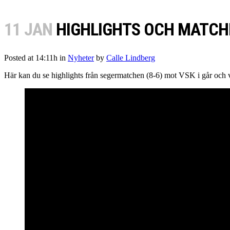
11 JAN
HIGHLIGHTS OCH MATCH
Posted at 14:11h
in
Nyheter
by
Calle Lindberg
Här kan du se highlights från segermatchen (8-6) mot VSK i går och v