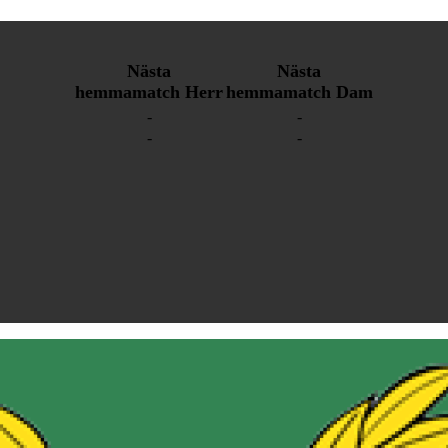
Nästa
Nästa
hemmamatch Herr
hemmamatch Dam
-
-
-
-