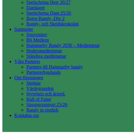
Spelschema Herr 26/27
Damlaget
Spelschema Dam 25/26
Bajen Bandy -Div 2
Bandy- och Skridskoskolan
Supporter
Souvenirer
Bli Medlem
Hammarby Bandy 2030 – Medlemmar
Hedersmedlemmar
Ständiga medlemmar
Våra Partners
Partners till Hammarby bandy
Partnererbjudande
Om föreningen
Stadgar
Värdegrunden
Styrelsen och årsred.
Hall of Fame
Säsongsrapport 25/26
Bandy in english
Kontakta oss