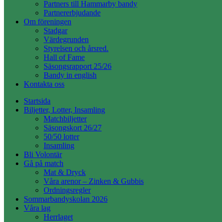
Partners till Hammarby bandy
Partnererbjudande
Om föreningen
Stadgar
Värdegrunden
Styrelsen och årsred.
Hall of Fame
Säsongsrapport 25/26
Bandy in english
Kontakta oss
Startsida
Biljetter, Lotter, Insamling
Matchbiljetter
Säsongskort 26/27
50/50 lotter
Insamling
Bli Volontär
Gå på match
Mat & Dryck
Våra arenor – Zinken & Gubbis
Ordningsregler
Sommarbandyskolan 2026
Våra lag
Herrlaget