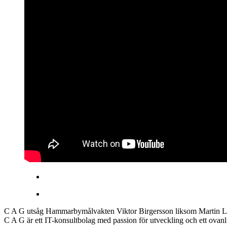
C A G utsåg Hammarbymålvakten Viktor Birgersson liksom Martin Land
C A G är ett IT-konsultbolag med passion för utveckling och ett ovanli