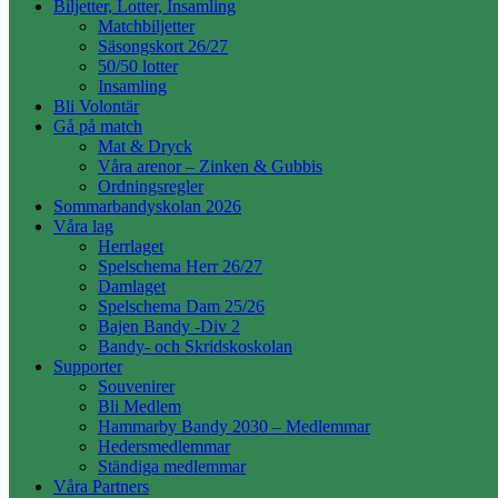
Biljetter, Lotter, Insamling
Matchbiljetter
Säsongskort 26/27
50/50 lotter
Insamling
Bli Volontär
Gå på match
Mat & Dryck
Våra arenor – Zinken & Gubbis
Ordningsregler
Sommarbandyskolan 2026
Våra lag
Herrlaget
Spelschema Herr 26/27
Damlaget
Spelschema Dam 25/26
Bajen Bandy -Div 2
Bandy- och Skridskoskolan
Supporter
Souvenirer
Bli Medlem
Hammarby Bandy 2030 – Medlemmar
Hedersmedlemmar
Ständiga medlemmar
Våra Partners