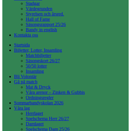
Stadgar
Värdegrunden
Styrelsen och årsred.
Hall of Fame
Säsongsrapport 25/26
Bandy in english
Kontakta oss
Startsida
Biljetter, Lotter, Insamling
Matchbiljetter
Säsongskort 26/27
50/50 lotter
Insamling
Bli Volontär
Gå på match
Mat & Dryck
Våra arenor – Zinken & Gubbis
Ordningsregler
Sommarbandyskolan 2026
Våra lag
Herrlaget
Spelschema Herr 26/27
Damlaget
Spelschema Dam 25/26