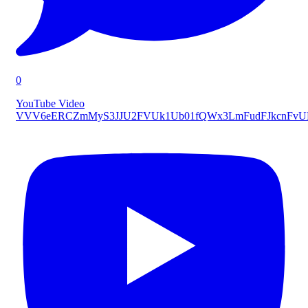
0
YouTube Video
VVV6eERCZmMyS3JJU2FVUk1Ub01fQWx3LmFudFJkcnFv