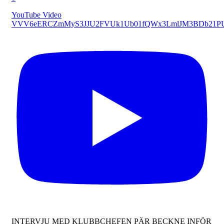
YouTube Video
VVV6eERCZmMyS3JJU2FVUk1Ub01fQWx3LmlJM3BDb21P
INTERVJU MED KLUBBCHEFEN PÄR BECKNE INFÖR