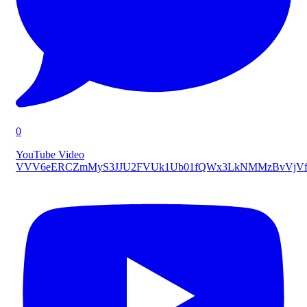
0
YouTube Video
VVV6eERCZmMyS3JJU2FVUk1Ub01fQWx3LkNMMzBvVjVf