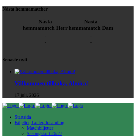
Nästa hemmamatcher
Nästa
Nästa
hemmamatch Herr
hemmamatch Dam
-
-
-
-
Senaste nytt
Välkommen tillbaka, Almira!
17 juli, 2026
Startsida
Biljetter, Lotter, Insamling
Matchbiljetter
Säsongskort 26/27