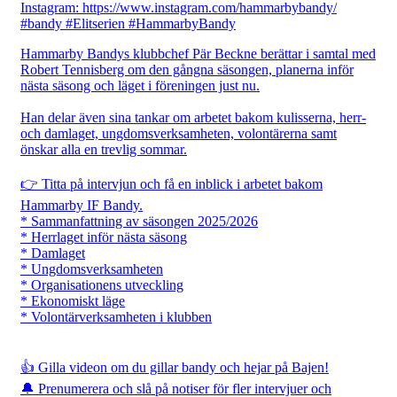
Hammarby Bandys klubbchef Pär Beckne berättar i samtal med
Robert Tennisberg om den gångna säsongen, planerna inför
nästa säsong och läget i föreningen just nu.
Han delar även sina tankar om arbetet bakom kulisserna, herr-
och damlaget, ungdomsverksamheten, volontärerna samt
önskar alla en trevlig sommar.
👉 Titta på intervjun och få en inblick i arbetet bakom
Hammarby IF Bandy.
* Sammanfattning av säsongen 2025/2026
* Herrlaget inför nästa säsong
* Damlaget
* Ungdomsverksamheten
* Organisationens utveckling
* Ekonomiskt läge
* Volontärverksamheten i klubben
👍 Gilla videon om du gillar bandy och hejar på Bajen!
🔔 Prenumerera och slå på notiser för fler intervjuer och