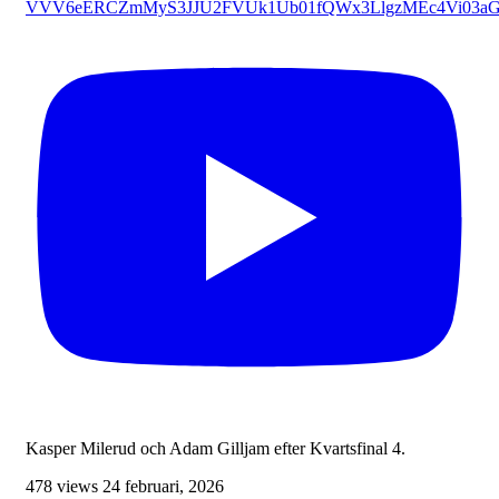
VVV6eERCZmMyS3JJU2FVUk1Ub01fQWx3LlgzMEc4Vi03a
Kasper Milerud och Adam Gilljam efter Kvartsfinal 4.
478 views
24 februari, 2026