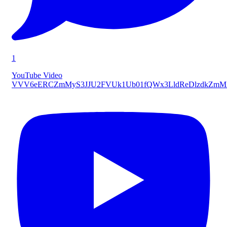
1
YouTube Video
VVV6eERCZmMyS3JJU2FVUk1Ub01fQWx3LldReDlzdkZmM