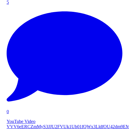
5
0
YouTube Video
VVV6eERCZmMyS3JJU2FVUk1Ub01fQWx3LldfOU42dm9E