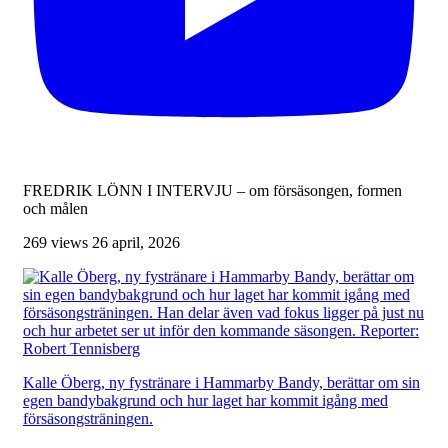
FREDRIK LÖNN I INTERVJU – om försäsongen, formen
och målen
269 views
26 april, 2026
Kalle Öberg, ny fystränare i Hammarby Bandy, berättar om sin
egen bandybakgrund och hur laget har kommit igång med
försäsongsträningen.