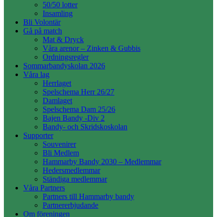
50/50 lotter
Insamling
Bli Volontär
Gå på match
Mat & Dryck
Våra arenor – Zinken & Gubbis
Ordningsregler
Sommarbandyskolan 2026
Våra lag
Herrlaget
Spelschema Herr 26/27
Damlaget
Spelschema Dam 25/26
Bajen Bandy -Div 2
Bandy- och Skridskoskolan
Supporter
Souvenirer
Bli Medlem
Hammarby Bandy 2030 – Medlemmar
Hedersmedlemmar
Ständiga medlemmar
Våra Partners
Partners till Hammarby bandy
Partnererbjudande
Om föreningen