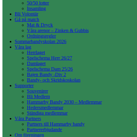
50/50 lotter
Insamling
Bli Volontär
Gå på match
Mat & Dryck
Våra arenor – Zinken & Gubbis
Ordningsregler
Sommarbandyskolan 2026
Våra lag
Herrlaget
Spelschema Herr 26/27
Damlaget
Spelschema Dam 25/26
Bajen Bandy -Div 2
Bandy- och Skridskoskolan
Supporter
Souvenirer
Bli Medlem
Hammarby Bandy 2030 – Medlemmar
Hedersmedlemmar
Ständiga medlemmar
Våra Partners
Partners till Hammarby bandy
Partnererbjudande
Om föreningen