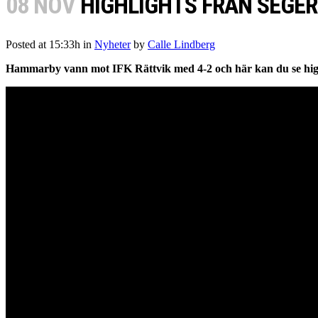
08 NOV
HIGHLIGHTS FRÅN SEGE
Posted at 15:33h
in
Nyheter
by
Calle Lindberg
Hammarby vann mot IFK Rättvik med 4-2 och här kan du se high