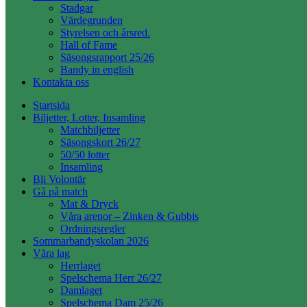
Stadgar
Värdegrunden
Styrelsen och årsred.
Hall of Fame
Säsongsrapport 25/26
Bandy in english
Kontakta oss
Startsida
Biljetter, Lotter, Insamling
Matchbiljetter
Säsongskort 26/27
50/50 lotter
Insamling
Bli Volontär
Gå på match
Mat & Dryck
Våra arenor – Zinken & Gubbis
Ordningsregler
Sommarbandyskolan 2026
Våra lag
Herrlaget
Spelschema Herr 26/27
Damlaget
Spelschema Dam 25/26