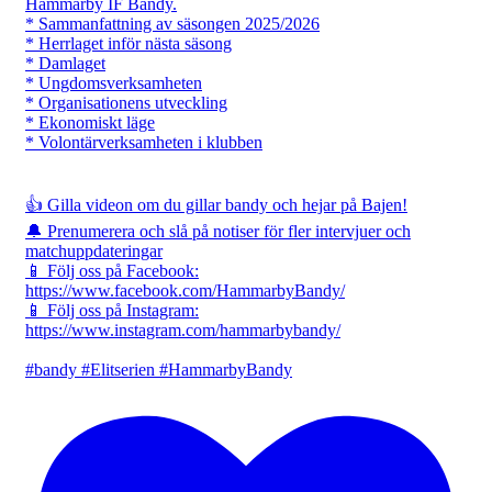
Hammarby IF Bandy.
* Sammanfattning av säsongen 2025/2026
* Herrlaget inför nästa säsong
* Damlaget
* Ungdomsverksamheten
* Organisationens utveckling
* Ekonomiskt läge
* Volontärverksamheten i klubben
👍 Gilla videon om du gillar bandy och hejar på Bajen!
🔔 Prenumerera och slå på notiser för fler intervjuer och
matchuppdateringar
📱 Följ oss på Facebook:
https://www.facebook.com/HammarbyBandy/
📱 Följ oss på Instagram:
https://www.instagram.com/hammarbybandy/
#bandy #Elitserien #HammarbyBandy