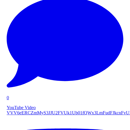
0
YouTube Video
VVV6eERCZmMyS3JJU2FVUk1Ub01fQWx3LmFudFJkcnFv