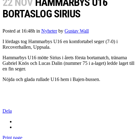
22 NOV
HAMMARBYS U16
BORTASLOG SIRIUS
Posted at 16:48h
in
Nyheter
by
Gustav Wall
I lördags tog Hammarbys U16 en komfortabel seger (7-0) i
Recoverhallen, Uppsala.
Hammarbys U16 mötte Sirius i årets första bortamatch, tränarna
Gabriel Knös och Lucas Dalin (nummer 75 i a-laget) ledde laget till
en fin seger.
Nöjda och glada rullade U16 hem i Bajen-bussen.
Dela
Print page