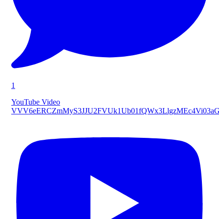
1
YouTube Video
VVV6eERCZmMyS3JJU2FVUk1Ub01fQWx3LlgzMEc4Vi03a