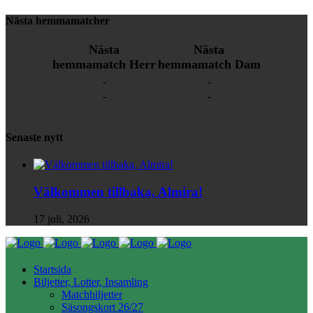
Nästa hemmamatcher
Nästa
Nästa
hemmamatch Herr
hemmamatch Dam
-
-
-
-
Senaste nytt
Välkommen tillbaka, Almira!
17 juli, 2026
Startsida
Biljetter, Lotter, Insamling
Matchbiljetter
Säsongskort 26/27