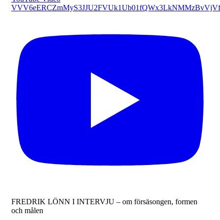
VVV6eERCZmMyS3JJU2FVUk1Ub01fQWx3LkNMMzBvVjVf
FREDRIK LÖNN I INTERVJU – om försäsongen, formen
och målen