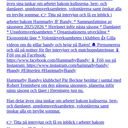
Hammarby Bandys klubbchef Pär Beckne berättar i samtal med
Robert Tennisberg om den gångna säsongen, planerna inför
nästa säsong och läget i föreningen just nu.
Han delar även sina tankar om arbetet bakom kulisserna, herr-
och damlaget, ungdomsverksamheten, volontärerna samt
önskar alla en trevlig sommar.
👉 Titta på intervjun och få en inblick i arbetet bakom