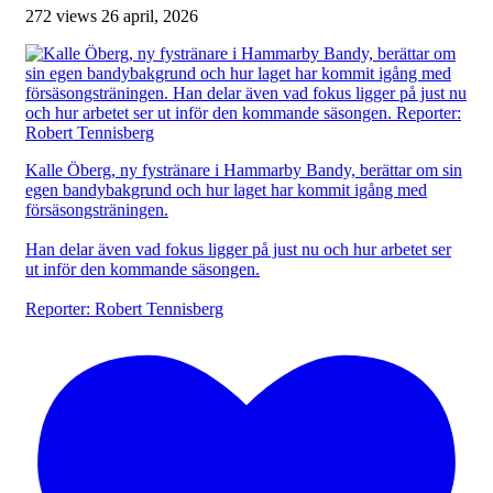
272 views
26 april, 2026
Kalle Öberg, ny fystränare i Hammarby Bandy, berättar om sin
egen bandybakgrund och hur laget har kommit igång med
försäsongsträningen.
Han delar även vad fokus ligger på just nu och hur arbetet ser
ut inför den kommande säsongen.
Reporter: Robert Tennisberg