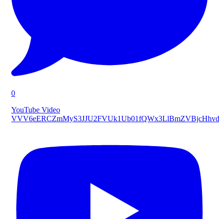
0
YouTube Video
VVV6eERCZmMyS3JJU2FVUk1Ub01fQWx3LlBmZVBjcHhvd