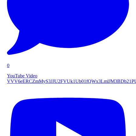
0
YouTube Video
VVV6eERCZmMyS3JJU2FVUk1Ub01fQWx3LmlJM3BDb21P