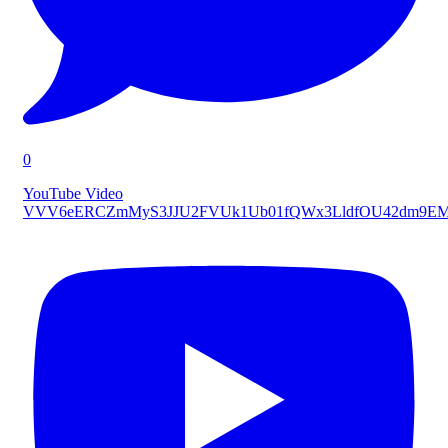
0
YouTube Video
VVV6eERCZmMyS3JJU2FVUk1Ub01fQWx3LldfOU42dm9E