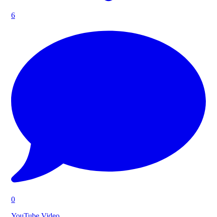
6
0
YouTube Video