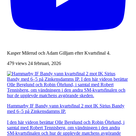
Kasper Milerud och Adam Gilljam efter Kvartsfinal 4.
479 views
24 februari, 2026
Hammarby IF Bandy vann kvartsfinal 2 mot IK Sirius Bandy
med 6–5 på Zinkensdamms IP.
I den här videon berättar Olle Berglund och Robin Öhrlund, i
samtal med Robert Tennisberg, om vändningen i den andra
SM-kvartsfinalen och hur de upplevde matchens avgörande