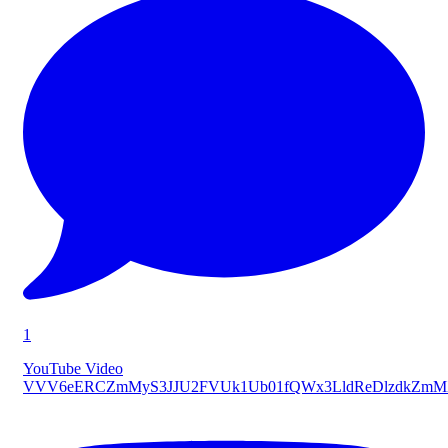
1
YouTube Video
VVV6eERCZmMyS3JJU2FVUk1Ub01fQWx3LldReDlzdkZmM