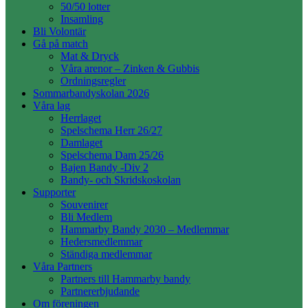
50/50 lotter
Insamling
Bli Volontär
Gå på match
Mat & Dryck
Våra arenor – Zinken & Gubbis
Ordningsregler
Sommarbandyskolan 2026
Våra lag
Herrlaget
Spelschema Herr 26/27
Damlaget
Spelschema Dam 25/26
Bajen Bandy -Div 2
Bandy- och Skridskoskolan
Supporter
Souvenirer
Bli Medlem
Hammarby Bandy 2030 – Medlemmar
Hedersmedlemmar
Ständiga medlemmar
Våra Partners
Partners till Hammarby bandy
Partnererbjudande
Om föreningen