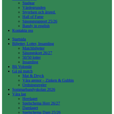
Stadgar
Värdegrunden
Styrelsen och årsred.
Hall of Fame
Säsongsrapport 25/26
Bandy in english
Kontakta oss
Startsida
Biljetter, Lotter, Insamling
Matchbiljetter
Säsongskort 26/27
50/50 lotter
Insamling
Bli Volontär
Gå på match
Mat & Dryck
Våra arenor – Zinken & Gubbis
Ordningsregler
Sommarbandyskolan 2026
Våra lag
Herrlaget
Spelschema Herr 26/27
Damlaget
Spelschema Dam 25/26