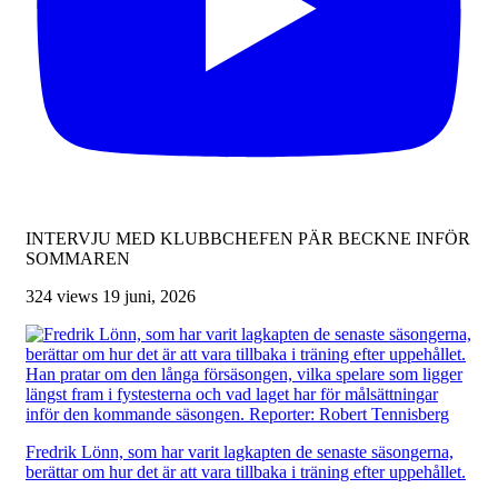
INTERVJU MED KLUBBCHEFEN PÄR BECKNE INFÖR
SOMMAREN
324 views
19 juni, 2026
Fredrik Lönn, som har varit lagkapten de senaste säsongerna,
berättar om hur det är att vara tillbaka i träning efter uppehållet.