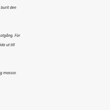
 burit den
 motgång. För
a ut till
ig massor.