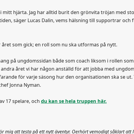
mitt hjärta. Jag har alltid burit den grönvita tröjan med st
mtiden, säger Lucas Dalin, vems hälsning till supportrar och 
året som gick; en roll som nu ska utformas på nytt.
gemang på ungdomssidan både som coach liksom i rollen som
 andra året vi har någon anställd för att jobba med ungd
tfarande för varje säsong hur den organisationen ska se ut. 
bbchef Jonna Nyman.
av 17 spelare, och
du kan se hela truppen här.
för mig att testa på ett nytt äventyr. Oerhört vemodigt såklart att