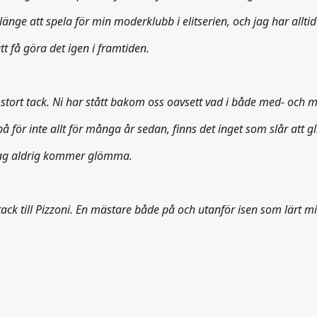
änge att spela för min moderklubb i elitserien, och jag har alltid
t få göra det igen i framtiden.
t, stort tack. Ni har stått bakom oss oavsett vad i både med- och
för inte allt för många år sedan, finns det inget som slår att glid
t jag aldrig kommer glömma.
t tack till Pizzoni. En mästare både på och utanför isen som lärt m