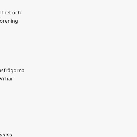
olthet och
förening
omsfrågorna
Vi har
 lämna