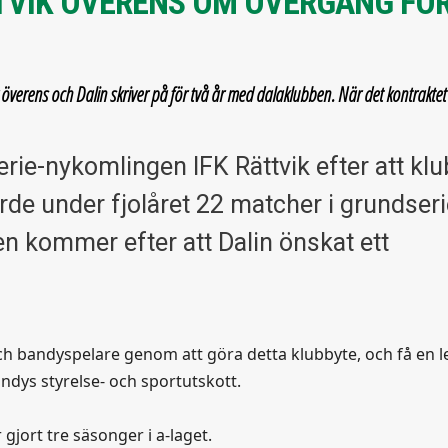
VIK ÖVERENS OM ÖVERGÅNG FÖ
erens och Dalin skriver på för två år med dalaklubben. När det kontraktet v
serie-nykomlingen IFK Rättvik efter att kl
rde under fjolåret 22 matcher i grundser
ten kommer efter att Dalin önskat ett
h bandyspelare genom att göra detta klubbyte, och få en l
andys styrelse- och sportutskott.
gjort tre säsonger i a-laget.