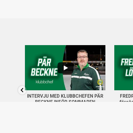
...
6
...
14
0
INTERVJU MED KLUBBCHEFEN PÄR
FREDR
BECKNE INFÖR SOMMAREN
försä
324 views
19 juni, 2026