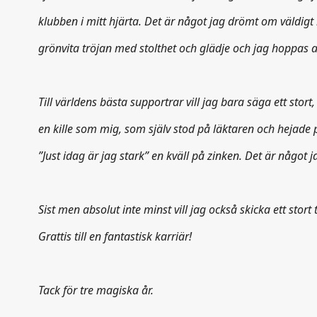
klubben i mitt hjärta. Det är något jag drömt om väldigt l
grönvita tröjan med stolthet och glädje och jag hoppas at
Till världens bästa supportrar vill jag bara säga ett stor
en kille som mig, som själv stod på läktaren och hejade på 
”Just idag är jag stark” en kväll på zinken. Det är någo
Sist men absolut inte minst vill jag också skicka ett stor
Grattis till en fantastisk karriär!
Tack för tre magiska år.