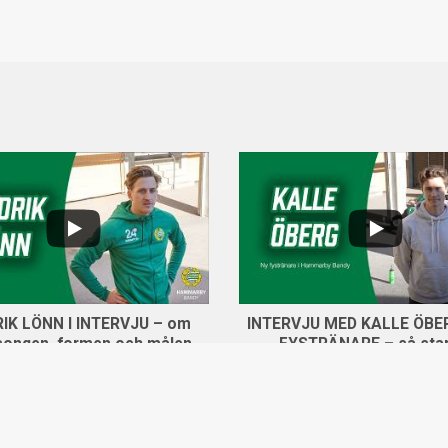
...
0
5
0
IK LÖNN I INTERVJU – om
INTERVJU MED KALLE ÖBE
songen, formen och målen
FYSTRÄNARE – så star
271 views
26 april, 2026
Hammarby Bandy säso
303 views
25 april, 202