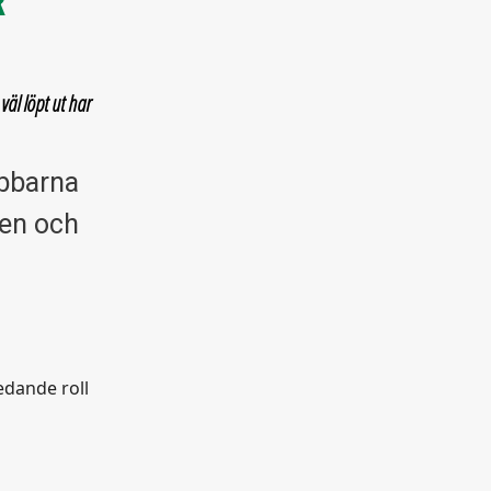
R
äl löpt ut har
ubbarna
ien och
edande roll