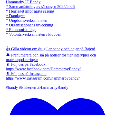
Hammarby IF Bandy.
* Sammanfattning av säsongen 2025/2026
* Herrlaget inför nästa säsong
* Damlaget
* Ungdomsverksamheten
* Organisationens utveckling
* Ekonomiskt läge
* Volontärverksamheten i klubben
👍 Gilla videon om du gillar bandy och hejar på Bajen!
🔔 Prenumerera och slå på notiser för fler intervjuer och
matchuppdateringar
📱 Följ oss på Facebook:
https://www.facebook.com/HammarbyBandy/
📱 Följ oss på Instagram:
https://www.instagram.com/hammarbybandy/
#bandy #Elitserien #HammarbyBandy