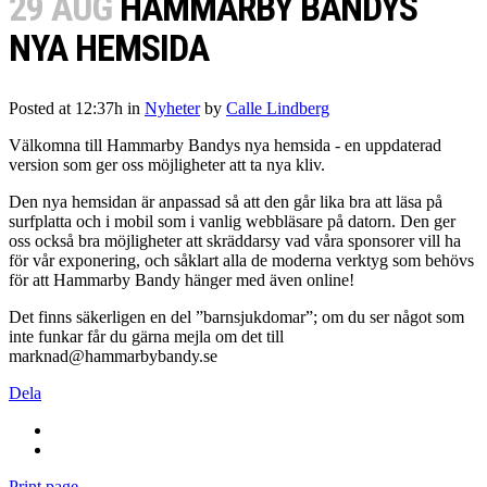
29 AUG
HAMMARBY BANDYS
NYA HEMSIDA
Posted at 12:37h
in
Nyheter
by
Calle Lindberg
Välkomna till Hammarby Bandys nya hemsida - en uppdaterad
version som ger oss möjligheter att ta nya kliv.
Den nya hemsidan är anpassad så att den går lika bra att läsa på
surfplatta och i mobil som i vanlig webbläsare på datorn. Den ger
oss också bra möjligheter att skräddarsy vad våra sponsorer vill ha
för vår exponering, och såklart alla de moderna verktyg som behövs
för att Hammarby Bandy hänger med även online!
Det finns säkerligen en del ”barnsjukdomar”; om du ser något som
inte funkar får du gärna mejla om det till
marknad@hammarbybandy.se
Dela
Print page