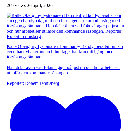
269 views
26 april, 2026
Kalle Öberg, ny fystränare i Hammarby Bandy, berättar om sin
egen bandybakgrund och hur laget har kommit igång med
försäsongsträningen.
Han delar även vad fokus ligger på just nu och hur arbetet ser
ut inför den kommande säsongen.
Reporter: Robert Tennisberg