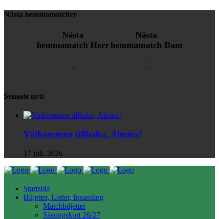
Nästa hemmamatcher
Nästa
Nästa
hemmamatch Herr
hemmamatch Dam
-
-
-
-
Senaste nytt
Välkommen tillbaka, Almira!
17 juli, 2026
Startsida
Biljetter, Lotter, Insamling
Matchbiljetter
Säsongskort 26/27