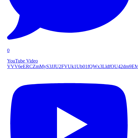
0
YouTube Video
VVV6eERCZmMyS3JJU2FVUk1Ub01fQWx3LldfOU42dm9E