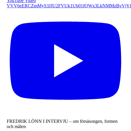
YouTube Video
VVV6eERCZmMyS3JJU2FVUk1Ub01fQWx3LkNMMzBvVjVf
FREDRIK LÖNN I INTERVJU – om försäsongen, formen
och målen