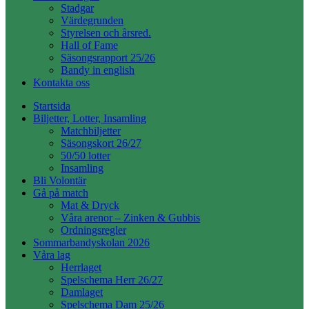
Stadgar
Värdegrunden
Styrelsen och årsred.
Hall of Fame
Säsongsrapport 25/26
Bandy in english
Kontakta oss
Startsida
Biljetter, Lotter, Insamling
Matchbiljetter
Säsongskort 26/27
50/50 lotter
Insamling
Bli Volontär
Gå på match
Mat & Dryck
Våra arenor – Zinken & Gubbis
Ordningsregler
Sommarbandyskolan 2026
Våra lag
Herrlaget
Spelschema Herr 26/27
Damlaget
Spelschema Dam 25/26