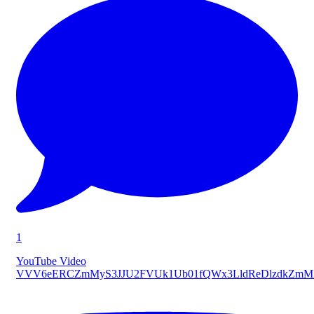
1
YouTube Video
VVV6eERCZmMyS3JJU2FVUk1Ub01fQWx3LldReDlzdkZmM