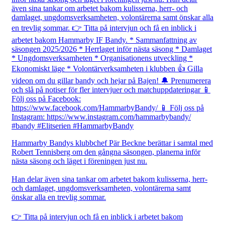
Hammarby Bandys klubbchef Pär Beckne berättar i samtal med
Robert Tennisberg om den gångna säsongen, planerna inför
nästa säsong och läget i föreningen just nu.
Han delar även sina tankar om arbetet bakom kulisserna, herr-
och damlaget, ungdomsverksamheten, volontärerna samt
önskar alla en trevlig sommar.
👉 Titta på intervjun och få en inblick i arbetet bakom