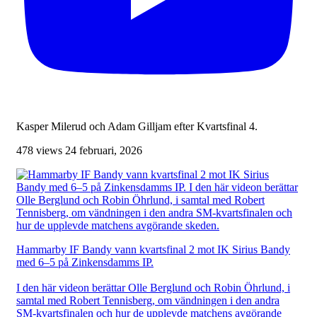
Kasper Milerud och Adam Gilljam efter Kvartsfinal 4.
478 views
24 februari, 2026
Hammarby IF Bandy vann kvartsfinal 2 mot IK Sirius Bandy
med 6–5 på Zinkensdamms IP.
I den här videon berättar Olle Berglund och Robin Öhrlund, i
samtal med Robert Tennisberg, om vändningen i den andra
SM-kvartsfinalen och hur de upplevde matchens avgörande