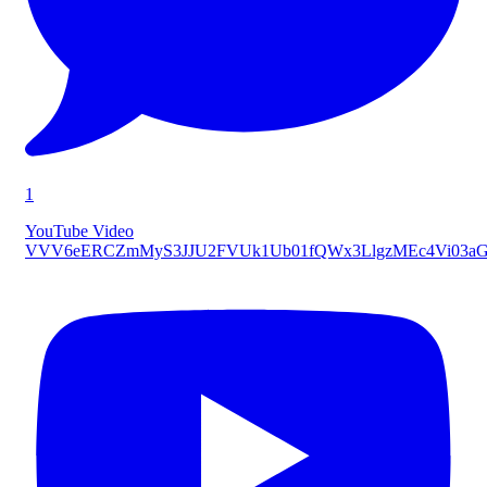
1
YouTube Video
VVV6eERCZmMyS3JJU2FVUk1Ub01fQWx3LlgzMEc4Vi03a