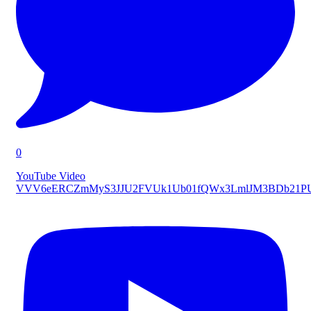
0
YouTube Video
VVV6eERCZmMyS3JJU2FVUk1Ub01fQWx3LmlJM3BDb21P