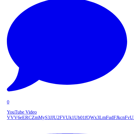
0
YouTube Video
VVV6eERCZmMyS3JJU2FVUk1Ub01fQWx3LmFudFJkcnFv