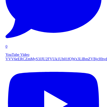
0
YouTube Video
VVV6eERCZmMyS3JJU2FVUk1Ub01fQWx3LlBmZVBjcHhvd