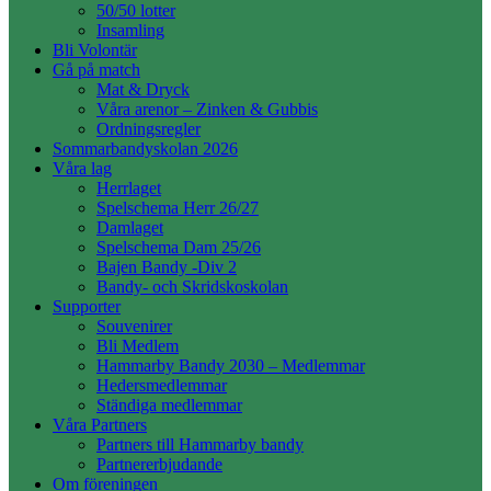
50/50 lotter
Insamling
Bli Volontär
Gå på match
Mat & Dryck
Våra arenor – Zinken & Gubbis
Ordningsregler
Sommarbandyskolan 2026
Våra lag
Herrlaget
Spelschema Herr 26/27
Damlaget
Spelschema Dam 25/26
Bajen Bandy -Div 2
Bandy- och Skridskoskolan
Supporter
Souvenirer
Bli Medlem
Hammarby Bandy 2030 – Medlemmar
Hedersmedlemmar
Ständiga medlemmar
Våra Partners
Partners till Hammarby bandy
Partnererbjudande
Om föreningen