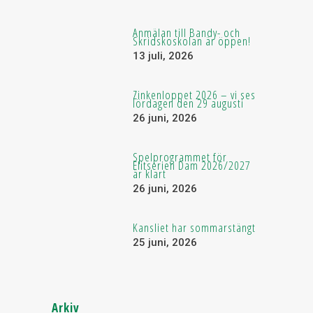
Anmälan till Bandy- och
Skridskoskolan är öppen!
13 juli, 2026
Zinkenloppet 2026 – vi ses
lördagen den 29 augusti
26 juni, 2026
Spelprogrammet för
Elitserien Dam 2026/2027
är klart
26 juni, 2026
Kansliet har sommarstängt
25 juni, 2026
Arkiv