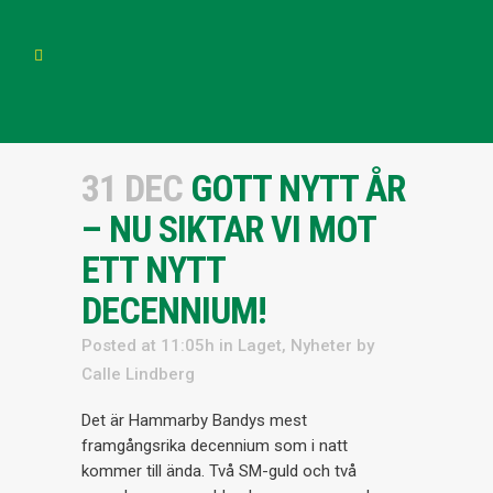
31 DEC
GOTT NYTT ÅR
– NU SIKTAR VI MOT
ETT NYTT
DECENNIUM!
Posted at 11:05h
in
Laget
,
Nyheter
by
Calle Lindberg
Det är Hammarby Bandys mest
framgångsrika decennium som i natt
kommer till ända. Två SM-guld och två