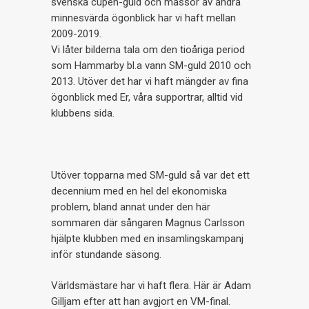
svenska cupen-guld och massor av andra
minnesvärda ögonblick har vi haft mellan
2009-2019.
Vi låter bilderna tala om den tioåriga period
som Hammarby bl.a vann SM-guld 2010 och
2013. Utöver det har vi haft mängder av fina
ögonblick med Er, våra supportrar, alltid vid
klubbens sida.
Utöver topparna med SM-guld så var det ett
decennium med en hel del ekonomiska
problem, bland annat under den här
sommaren där sångaren Magnus Carlsson
hjälpte klubben med en insamlingskampanj
inför stundande säsong.
Världsmästare har vi haft flera. Här är Adam
Gilljam efter att han avgjort en VM-final.