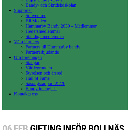
Bandy- och Skridskoskolan
Supporter
Souvenirer
Bli Medlem
Hammarby Bandy 2030 – Medlemmar
Hedersmedlemmar
Ständiga medlemmar
Våra Partners
Partners till Hammarby bandy
Partnererbjudande
Om föreningen
Stadgar
Värdegrunden
Styrelsen och årsred.
Hall of Fame
Säsongsrapport 25/26
Bandy in english
Kontakta oss
06 FEB
GIFTING INFÖR BOLLNÄS