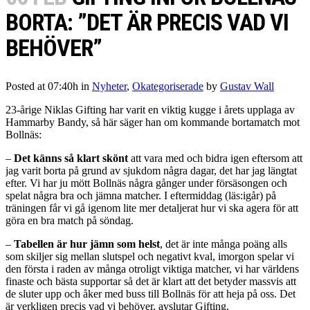
BORTA: ”DET ÄR PRECIS VAD VI
BEHÖVER”
Posted at 07:40h
in
Nyheter
,
Okategoriserade
by
Gustav Wall
23-årige Niklas Gifting har varit en viktig kugge i årets upplaga av
Hammarby Bandy, så här säger han om kommande bortamatch mot
Bollnäs:
–
Det känns så klart skönt
att vara med och bidra igen eftersom att
jag varit borta på grund av sjukdom några dagar, det har jag längtat
efter. Vi har ju mött Bollnäs några gånger under försäsongen och
spelat några bra och jämna matcher. I eftermiddag (läs:igår) på
träningen får vi gå igenom lite mer detaljerat hur vi ska agera för att
göra en bra match på söndag.
–
Tabellen är hur jämn som helst
, det är inte många poäng alls
som skiljer sig mellan slutspel och negativt kval, imorgon spelar vi
den första i raden av många otroligt viktiga matcher, vi har världens
finaste och bästa supportar så det är klart att det betyder massvis att
de sluter upp och åker med buss till Bollnäs för att heja på oss. Det
är verkligen precis vad vi behöver, avslutar Gifting.