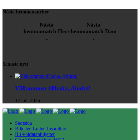
Nästa hemmamatcher
Nästa
Nästa
hemmamatch Herr
hemmamatch Dam
-
-
-
-
Senaste nytt
Välkommen tillbaka, Almira!
17 juli, 2026
Startsida
Biljetter, Lotter, Insamling
Bli Volontär
Matchbiljetter
Gå på match
Säsongskort 26/27