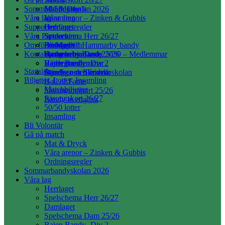
Sommarbandyskolan 2026
50/50 lotter
Mat & Dryck
Våra lag
Insamling
Våra arenor – Zinken & Gubbis
Supporter
Ordningsregler
Herrlaget
Våra Partners
Spelschema Herr 26/27
Souvenirer
Om föreningen
Damlaget
Bli Medlem
Partners till Hammarby bandy
Kontakta oss
Spelschema Dam 25/26
Hammarby Bandy 2030 – Medlemmar
Partnererbjudande
Stadgar
Bajen Bandy -Div 2
Hedersmedlemmar
Värdegrunden
Startsida
Bandy- och Skridskoskolan
Ständiga medlemmar
Styrelsen och årsred.
Biljetter, Lotter, Insamling
Hall of Fame
Matchbiljetter
Säsongsrapport 25/26
Säsongskort 26/27
Bandy in english
50/50 lotter
Insamling
Bli Volontär
Gå på match
Mat & Dryck
Våra arenor – Zinken & Gubbis
Ordningsregler
Sommarbandyskolan 2026
Våra lag
Herrlaget
Spelschema Herr 26/27
Damlaget
Spelschema Dam 25/26
Bajen Bandy -Div 2