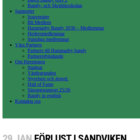
Bandy- och Skridskoskolan
Supporter
Souvenirer
Bli Medlem
Hammarby Bandy 2030 – Medlemmar
Hedersmedlemmar
Ständiga medlemmar
Våra Partners
Partners till Hammarby bandy
Partnererbjudande
Om föreningen
Stadgar
Värdegrunden
Styrelsen och årsred.
Hall of Fame
Säsongsrapport 25/26
Bandy in english
Kontakta oss
29 JAN
FÖRLUST I SANDVIKEN