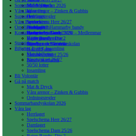
Sommarbandyskolan 2026
50/50 lotter
Mat & Dryck
Våra lag
Insamling
Våra arenor – Zinken & Gubbis
Supporter
Ordningsregler
Herrlaget
Våra Partners
Spelschema Herr 26/27
Souvenirer
Om föreningen
Damlaget
Bli Medlem
Partners till Hammarby bandy
Kontakta oss
Spelschema Dam 25/26
Hammarby Bandy 2030 – Medlemmar
Partnererbjudande
Stadgar
Bajen Bandy -Div 2
Hedersmedlemmar
Värdegrunden
Startsida
Bandy- och Skridskoskolan
Ständiga medlemmar
Styrelsen och årsred.
Biljetter, Lotter, Insamling
Hall of Fame
Matchbiljetter
Säsongsrapport 25/26
Säsongskort 26/27
Bandy in english
50/50 lotter
Insamling
Bli Volontär
Gå på match
Mat & Dryck
Våra arenor – Zinken & Gubbis
Ordningsregler
Sommarbandyskolan 2026
Våra lag
Herrlaget
Spelschema Herr 26/27
Damlaget
Spelschema Dam 25/26
Bajen Bandy -Div 2