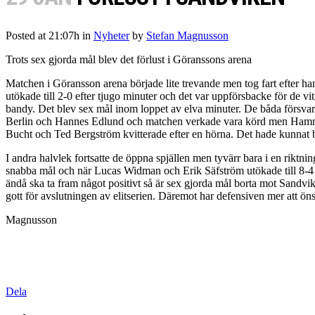
Posted at 21:07h
in
Nyheter
by
Stefan Magnusson
Trots sex gjorda mål blev det förlust i Göranssons arena
Matchen i Göransson arena började lite trevande men tog fart efter h
utökade till 2-0 efter tjugo minuter och det var uppförsbacke för de
bandy. Det blev sex mål inom loppet av elva minuter. De båda försvare
Berlin och Hannes Edlund och matchen verkade vara körd men Hammar
Bucht och Ted Bergström kvitterade efter en hörna. Det hade kunnat bli
I andra halvlek fortsatte de öppna spjällen men tyvärr bara i en riktn
snabba mål och när Lucas Widman och Erik Säfström utökade till 8-4 v
ändå ska ta fram något positivt så är sex gjorda mål borta mot Sandv
gott för avslutningen av elitserien. Däremot har defensiven mer att öns
Magnusson
Dela