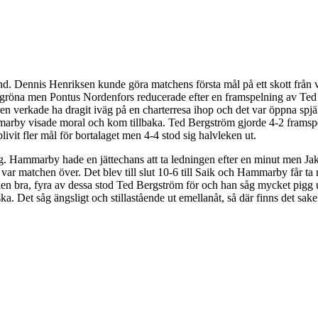
and. Dennis Henriksen kunde göra matchens första mål på ett skott frå
 vitgröna men Pontus Nordenfors reducerade efter en framspelning av T
n verkade ha dragit iväg på en charterresa ihop och det var öppna spjäl
by visade moral och kom tillbaka. Ted Bergström gjorde 4-2 framspe
vit fler mål för bortalaget men 4-4 stod sig halvleken ut.
ing. Hammarby hade en jättechans att ta ledningen efter en minut men Ja
ar matchen över. Det blev till slut 10-6 till Saik och Hammarby får ta
iken bra, fyra av dessa stod Ted Bergström för och han såg mycket pig
ka. Det såg ängsligt och stillastående ut emellanåt, så där finns det sake