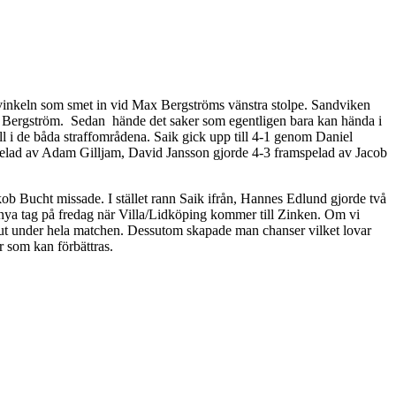
n vinkeln som smet in vid Max Bergströms vänstra stolpe. Sandviken
ed Bergström. Sedan hände det saker som egentligen bara kan hända i
l i de båda straffområdena. Saik gick upp till 4-1 genom Daniel
lad av Adam Gilljam, David Jansson gjorde 4-3 framspelad av Jacob
kob Bucht missade. I stället rann Saik ifrån, Hannes Edlund gjorde två
 nya tag på fredag när Villa/Lidköping kommer till Zinken. Om vi
g ut under hela matchen. Dessutom skapade man chanser vilket lovar
r som kan förbättras.