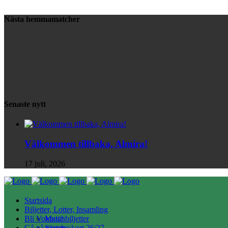
Nästa hemmamatcher
Senaste nytt
Välkommen tillbaka, Almira!
17 juli, 2026
Startsida
Biljetter, Lotter, Insamling
Bli Volontär
Matchbiljetter
Gå på match
Säsongskort 26/27