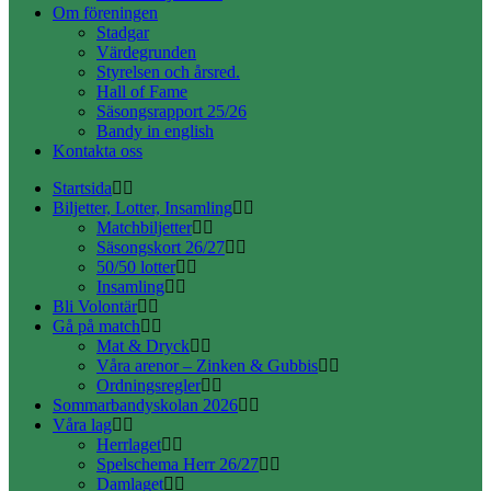
Om föreningen
Stadgar
Värdegrunden
Styrelsen och årsred.
Hall of Fame
Säsongsrapport 25/26
Bandy in english
Kontakta oss
Startsida
Biljetter, Lotter, Insamling
Matchbiljetter
Säsongskort 26/27
50/50 lotter
Insamling
Bli Volontär
Gå på match
Mat & Dryck
Våra arenor – Zinken & Gubbis
Ordningsregler
Sommarbandyskolan 2026
Våra lag
Herrlaget
Spelschema Herr 26/27
Damlaget