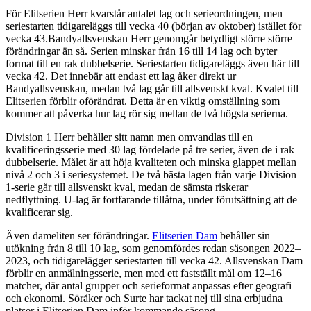
För Elitserien Herr kvarstår antalet lag och serieordningen, men
seriestarten tidigareläggs till vecka 40 (början av oktober) istället för
vecka 43.Bandyallsvenskan Herr genomgår betydligt större större
förändringar än så. Serien minskar från 16 till 14 lag och byter
format till en rak dubbelserie. Seriestarten tidigareläggs även här till
vecka 42. Det innebär att endast ett lag åker direkt ur
Bandyallsvenskan, medan två lag går till allsvenskt kval. Kvalet till
Elitserien förblir oförändrat. Detta är en viktig omställning som
kommer att påverka hur lag rör sig mellan de två högsta serierna.
Division 1 Herr behåller sitt namn men omvandlas till en
kvalificeringsserie med 30 lag fördelade på tre serier, även de i rak
dubbelserie. Målet är att höja kvaliteten och minska glappet mellan
nivå 2 och 3 i seriesystemet. De två bästa lagen från varje Division
1-serie går till allsvenskt kval, medan de sämsta riskerar
nedflyttning. U-lag är fortfarande tillåtna, under förutsättning att de
kvalificerar sig.
Även dameliten ser förändringar.
Elitserien Dam
behåller sin
utökning från 8 till 10 lag, som genomfördes redan säsongen 2022–
2023, och tidigarelägger seriestarten till vecka 42. Allsvenskan Dam
förblir en anmälningsserie, men med ett fastställt mål om 12–16
matcher, där antal grupper och serieformat anpassas efter geografi
och ekonomi. Söråker och Surte har tackat nej till sina erbjudna
platser i Elitserien Dam inför kommande säsong