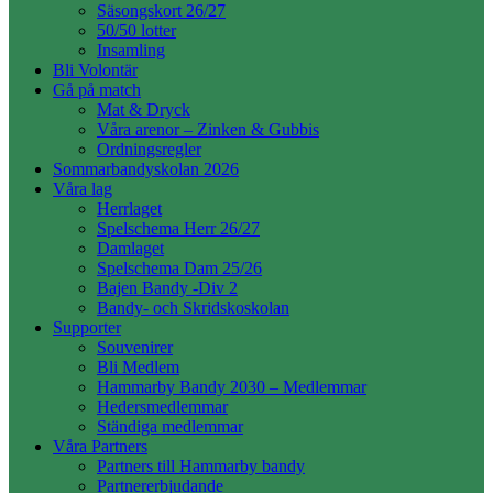
Säsongskort 26/27
50/50 lotter
Insamling
Bli Volontär
Gå på match
Mat & Dryck
Våra arenor – Zinken & Gubbis
Ordningsregler
Sommarbandyskolan 2026
Våra lag
Herrlaget
Spelschema Herr 26/27
Damlaget
Spelschema Dam 25/26
Bajen Bandy -Div 2
Bandy- och Skridskoskolan
Supporter
Souvenirer
Bli Medlem
Hammarby Bandy 2030 – Medlemmar
Hedersmedlemmar
Ständiga medlemmar
Våra Partners
Partners till Hammarby bandy
Partnererbjudande