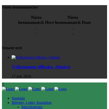
Nästa hemmamatcher
Nästa
Nästa
hemmamatch Herr
hemmamatch Dam
-
-
-
-
Senaste nytt
Välkommen tillbaka, Almira!
17 juli, 2026
Startsida
Biljetter, Lotter, Insamling
Matchbiljetter