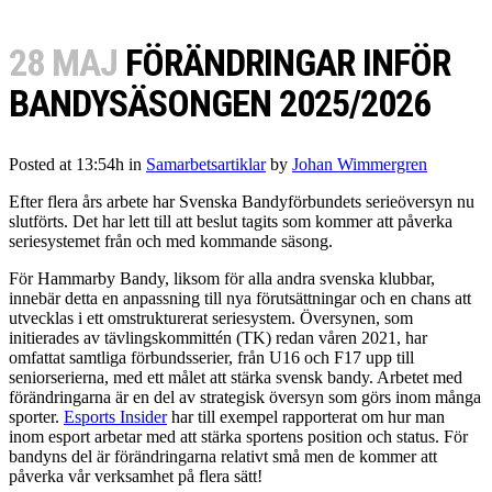
28 MAJ
FÖRÄNDRINGAR INFÖR
BANDYSÄSONGEN 2025/2026
Posted at 13:54h
in
Samarbetsartiklar
by
Johan Wimmergren
Efter flera års arbete har Svenska Bandyförbundets serieöversyn nu
slutförts. Det har lett till att beslut tagits som kommer att påverka
seriesystemet från och med kommande säsong.
För Hammarby Bandy, liksom för alla andra svenska klubbar,
innebär detta en anpassning till nya förutsättningar och en chans att
utvecklas i ett omstrukturerat seriesystem. Översynen, som
initierades av tävlingskommittén (TK) redan våren 2021, har
omfattat samtliga förbundsserier, från U16 och F17 upp till
seniorserierna, med ett målet att stärka svensk bandy. Arbetet med
förändringarna är en del av strategisk översyn som görs inom många
sporter.
Esports Insider
har till exempel rapporterat om hur man
inom esport arbetar med att stärka sportens position och status. För
bandyns del är förändringarna relativt små men de kommer att
påverka vår verksamhet på flera sätt!