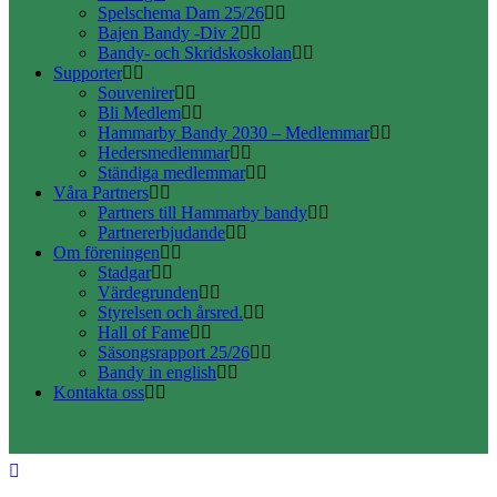
Spelschema Dam 25/26
Bajen Bandy -Div 2
Bandy- och Skridskoskolan
Supporter
Souvenirer
Bli Medlem
Hammarby Bandy 2030 – Medlemmar
Hedersmedlemmar
Ständiga medlemmar
Våra Partners
Partners till Hammarby bandy
Partnererbjudande
Om föreningen
Stadgar
Värdegrunden
Styrelsen och årsred.
Hall of Fame
Säsongsrapport 25/26
Bandy in english
Kontakta oss