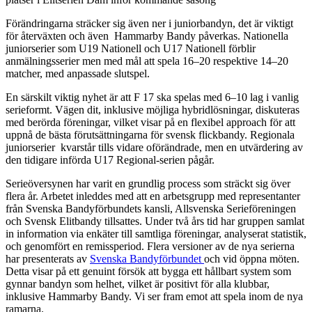
Förändringarna sträcker sig även ner i juniorbandyn, det är viktigt
för återväxten och även Hammarby Bandy påverkas. Nationella
juniorserier som U19 Nationell och U17 Nationell förblir
anmälningsserier men med mål att spela 16–20 respektive 14–20
matcher, med anpassade slutspel.
En särskilt viktig nyhet är att F 17 ska spelas med 6–10 lag i vanlig
serieformt. Vägen dit, inklusive möjliga hybridlösningar, diskuteras
med berörda föreningar, vilket visar på en flexibel approach för att
uppnå de bästa förutsättningarna för svensk flickbandy. Regionala
juniorserier kvarstår tills vidare oförändrade, men en utvärdering av
den tidigare införda U17 Regional-serien pågår.
Serieöversynen har varit en grundlig process som sträckt sig över
flera år. Arbetet inleddes med att en arbetsgrupp med representanter
från Svenska Bandyförbundets kansli, Allsvenska Serieföreningen
och Svensk Elitbandy tillsattes. Under två års tid har gruppen samlat
in information via enkäter till samtliga föreningar, analyserat statistik,
och genomfört en remissperiod. Flera versioner av de nya serierna
har presenterats av
Svenska Bandyförbundet
och vid öppna möten.
Detta visar på ett genuint försök att bygga ett hållbart system som
gynnar bandyn som helhet, vilket är positivt för alla klubbar,
inklusive Hammarby Bandy. Vi ser fram emot att spela inom de nya
ramarna.