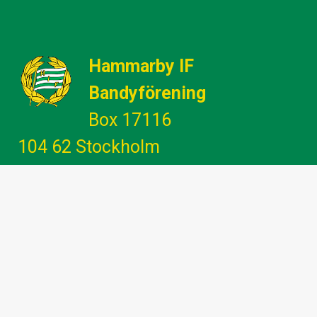
Hammarby IF
Bandyförening
Box 17116
104 62 Stockholm
Gemenskap - Glädje - Utveckling -
Engagemang
info@hammarbybandy.se