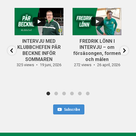
...
..
6
0
INTERVJU MED
FREDRIK LÖNN I
...
KLUBBCHEFEN PÄR
INTERVJU – om
14
0
BECKNE INFÖR
försäsongen, formen
SOMMAREN
och målen
325 views
19 juni, 2026
272 views
26 april, 2026
30
Subscribe