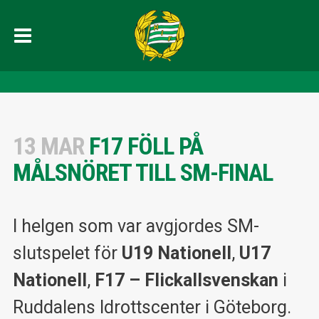
13 MAR
F17 FÖLL PÅ
MÅLSNÖRET TILL SM-FINAL
I helgen som var avgjordes SM-
slutspelet för
U19 Nationell
,
U17
Nationell
,
F17 – Flickallsvenskan
i
Ruddalens Idrottscenter i Göteborg.