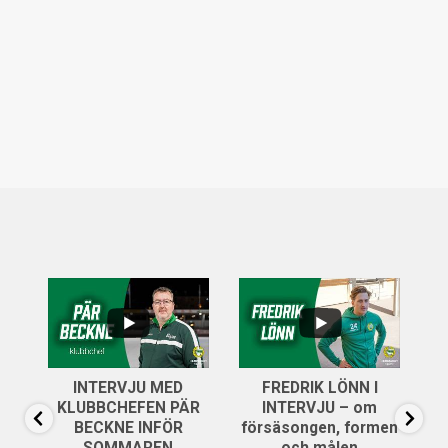
...
..
6
0
INTERVJU MED
FREDRIK LÖNN I
...
KLUBBCHEFEN PÄR
INTERVJU – om
13
0
BECKNE INFÖR
försäsongen, formen
SOMMAREN
och målen