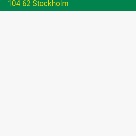
104 62 Stockholm
Gemenskap - Glädje - Utveckling -
Engagemang
info@hammarbybandy.se
marknad@hammarbybandy.se
Följ Hammarby Bandy