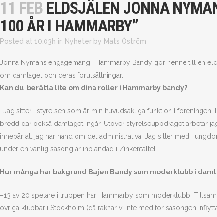
11 FEB
ELDSJÄLEN JONNA NYMAN
100 ÅR I HAMMARBY”
Posted at 10:03h
in
Nyheter
by
Mats Öström
Jonna Nymans engagemang i Hammarby Bandy gör henne till en eldsj
om damlaget och deras förutsättningar.
Kan du
berätta lite om dina roller i Hammarby bandy?
–Jag sitter i styrelsen som är min huvudsakliga funktion i föreninge
bredd där också damlaget ingår. Utöver styrelseuppdraget arbetar j
innebär att jag har hand om det administrativa. Jag sitter med i ungd
under en vanlig säsong är inblandad i Zinkentältet.
Hur många har bakgrund Bajen Bandy som moderklubb i daml
–13 av 20 spelare i truppen har Hammarby som moderklubb. Tillsa
övriga klubbar i Stockholm (då räknar vi inte med för säsongen inflytta