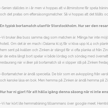
–Serien ställdes in i år men vi hoppas att vi åtminstone får spela tr
och det pratas om eftersäsongsmatcher. Så vi hoppas att det tillåts och
En typisk bortamatch utanför Storstockholm. Hur ser den resan
–Vi brukar åka buss samma dag som matchen är. Många har inte möjl
hotell. Om det är en mach i Dalarna kl.15 får vi kliva upp kl.4 och pla
hem sent på kvällen och Zinken är stängd får vi ofta planka ut från Zin
är de extra långt bort spelar vi både lördag och söndag med övernat
restaurang när vi åker på bortamatch så vi slipper stå på Zinken fred
–Bortamatcher är ändå speciella. De blir som en avkoppling från vard
och kanske läsa en bok. Men hemma på Zinken är ändå hemma på Zi
Hur har ni gjort för att hålla igång denna säsong när ni inte en
–Vi har kört lite hemmaträning tillsammans över google meet. Hemträn