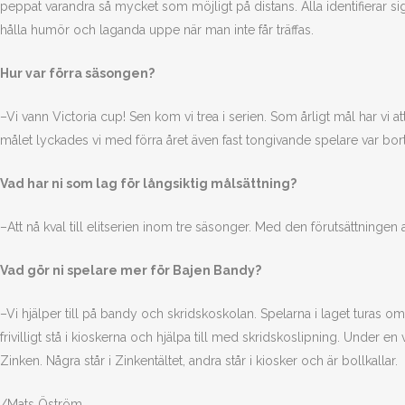
peppat varandra så mycket som möjligt på distans. Alla identifierar sig
hålla humör och laganda uppe när man inte får träffas.
Hur var förra säsongen?
–Vi vann Victoria cup! Sen kom vi trea i serien. Som årligt mål har vi a
målet lyckades vi med förra året även fast tongivande spelare var bort
Vad har ni som lag för långsiktig målsättning?
–Att nå kval till elitserien inom tre säsonger. Med den förutsättningen 
Vad gör ni spelare mer för Bajen Bandy?
–Vi hjälper till på bandy och skridskoskolan. Spelarna i laget turas 
frivilligt stå i kioskerna och hjälpa till med skridskoslipning. Under en
Zinken. Några står i Zinkentältet, andra står i kiosker och är bollkallar.
/Mats Öström