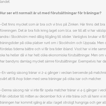
landet.
Hur ser ett normalt år ut med förutsättningar för träningar?
–Det finns mycket som är bra och vi trivs på Zinken. Här finns det bra fac
föreningen. Det är bra folk kring laget som bl.a. ser till att vi har vä
andra i Stockholm med dålig tillgång till istider. Vanligtvis brukar vi f
träningstider på olika platser runt om i Stockholm och Uppsala. Men de
fördelas tiderna bättre och vi får bra tider ibland. Visst har vi inte s
ska ha heller då vi har helt olika ekonomiska förutsättningar. Men o
har bandyns damlag mycket sämre förutsättningar. Exempelvis har da
–En vanlig säsong tränar vi 2-4 gånger i veckan beroende på matchning. 
svårt att få ihop tiden med sena träningar på olika isar och matcher.
–Denna säsong när vi inte får spela matcher tränar vi 4-5 gånger i vecka
Från oktober till mitten av december fick vi inte träna och så hann vi i
träningen har kommit igång är alla i laget otroligt hungriga och ger all