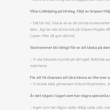
Villa-Lidköping på lördag, följt av Gripen/H
– Det blir kul, Villa är en av de största konkurrent
dem. Jag har inte så bra koll på Gripen/Höjden ef
Cupen. Men då gick det bra!
Vad kommer bli viktigt för er att tänka på de
– Vi ska fokusera mycket på vårt eget, fartfyllda 
matcherna.
För att få chansen att lära känna er lite mer 
– Vi brukar käka gemensam frukost tillsammans, det ä
Är det någon i laget som har några speciella
– Ingen som har någon sådär riktigt udda rutin, men 