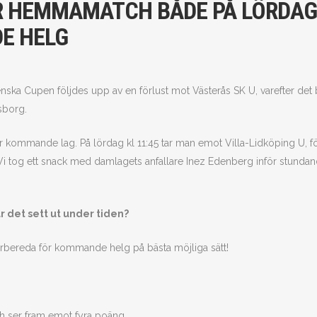
R HEMMAMATCH BÅDE PÅ LÖRDAG
E HELG
enska Cupen följdes upp av en förlust mot Västerås SK U, varefter det b
sborg.
 kommande lag. På lördag kl 11:45 tar man emot Villa-Lidköping U, fö
Vi tog ett snack med damlagets anfallare Inez Edenberg inför stunda
ar det sett ut under tiden?
örbereda för kommande helg på bästa möjliga sätt!
ch ser fram emot fyra poäng.