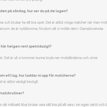
öjden på söndag, hur ser du på de lagen?
erna och brukar ha ett bra spel. Det är alltid roliga matcher när man mö
tersom de är nytillkomna, förutom att vi mötte dem i Damallsvenska
n här helgen rent spelmässigt?
spel. Det är så vi kommer kunna bryta ner motståndarna och vinna
som ett lag, hur laddar ni upp för matcherna?
r alltid väldigt trevligt!
 matchrutiner?
vår målvakt Alva brukar vara rätt bra på att vara i sin egen värld och 