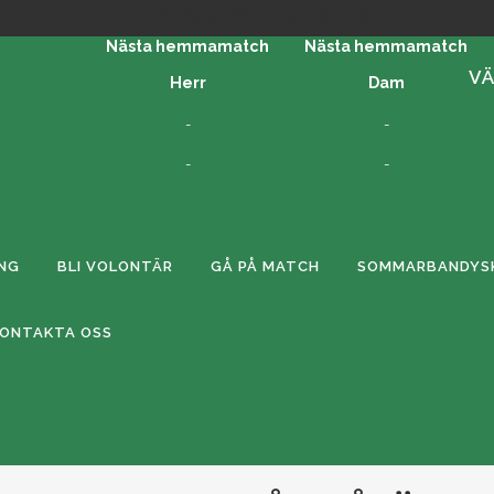
Nästa hemmamatcher
Nästa hemmamatch
Nästa hemmamatch
VÄ
Herr
Dam
-
-
-
-
ING
BLI VOLONTÄR
GÅ PÅ MATCH
SOMMARBANDYSK
KONTAKTA OSS