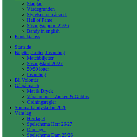
Stadgar
Värdegrunden
Styrelsen och årsred.
Hall of Fame
Säsongsrapport 25/26
Bandy in english
Kontakta oss
Startsida
Biljetter, Lotter, Insamling
Matchbiljetter
Säsongskort 26/27
50/50 lotter
Insamling
Bli Volontär
Gå på match
Mat & Dryck
Våra arenor – Zinken & Gubbis
Ordningsregler
Sommarbandyskolan 2026
Våra lag
Herrlaget
Spelschema Herr 26/27
Damlaget
Spelschema Dam 25/26