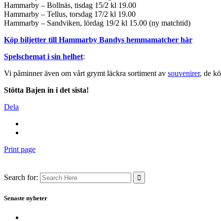
Hammarby – Bollnäs, tisdag 15/2 kl 19.00
Hammarby – Tellus, torsdag 17/2 kl 19.00
Hammarby – Sandviken, lördag 19/2 kl 15.00 (ny matchtid)
Köp biljetter till Hammarby Bandys hemmamatcher här
Spelschemat i sin helhet
:
Vi påminner även om vårt grymt läckra sortiment av
souvenirer
, de k
Stötta Bajen in i det sista!
Dela
Print page
Search for:
Senaste nyheter