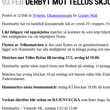
03 FEB
DERBYT MOT TELLUS SKJ
Posted at 12:04h
in
Nyheter
,
Okategoriserade
by
Gustav Wall
Hammarby har en handfull konstaterade fall av covid-19 i truppen. F
Likt tidigare vid uppskjutna
matcher så kommer du som köpt biljett at
den möjligheten via vår biljettjänst Nortic.
Flytten av Tellusmatchen
är den sista flytten av en grundseriematch –
ligger och Hammarby har alla möjligheter att ta många poäng och med
Matchen mot Tellus flyttas till torsdag 17/2, avslag kl 19.00.
Hammarby spelar nästa match borta mot Bollnäs på söndag, vi arranger
Matchen har avslag klockan 16 på söndag och bussen rullar från Zink
Zinkensdamm.
Hammarbys nästa hemmamatch:
tisdag 8/2 klockan 19.00, då ko
Veckan därefter blir sedan en BAJENVECKA
som heter duga, he
Hammarby – Västerås SK, söndag 13/2 kl 15.00