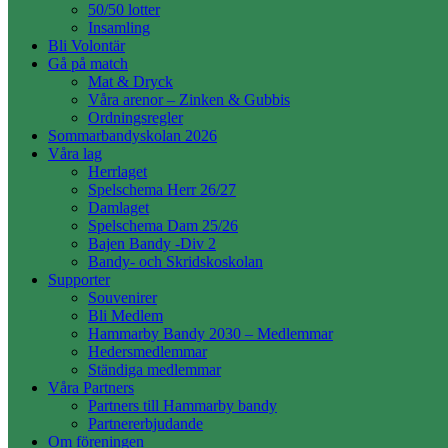
50/50 lotter
Insamling
Bli Volontär
Gå på match
Mat & Dryck
Våra arenor – Zinken & Gubbis
Ordningsregler
Sommarbandyskolan 2026
Våra lag
Herrlaget
Spelschema Herr 26/27
Damlaget
Spelschema Dam 25/26
Bajen Bandy -Div 2
Bandy- och Skridskoskolan
Supporter
Souvenirer
Bli Medlem
Hammarby Bandy 2030 – Medlemmar
Hedersmedlemmar
Ständiga medlemmar
Våra Partners
Partners till Hammarby bandy
Partnererbjudande
Om föreningen