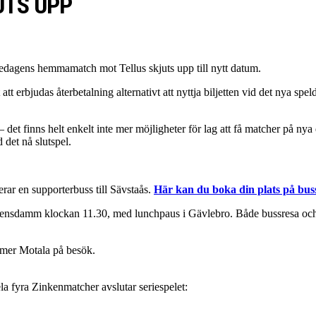
UTS UPP
redagens hemmamatch mot Tellus skjuts upp till nytt datum.
t erbjudas återbetalning alternativt att nyttja biljetten vid det nya sp
 det finns helt enkelt inte mer möjligheter för lag att få matcher på nya
 det nå slutspel.
ar en supporterbuss till Sävstaås.
Här kan du boka din plats på bus
ensdamm klockan 11.30, med lunchpaus i Gävlebro. Både bussresa och m
mmer Motala på besök.
la fyra Zinkenmatcher avslutar seriespelet: