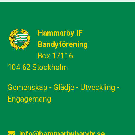
10 oktober, 2025
10 oktober, 2025
6
0
7
1
5
0
8
0
Hammarby IF
Bandyförening
Box 17116
5
1
104 62 Stockholm
13
0
2
1
Gemenskap - Glädje - Utveckling -
3
1
Engagemang
info@hammarbybandy.se