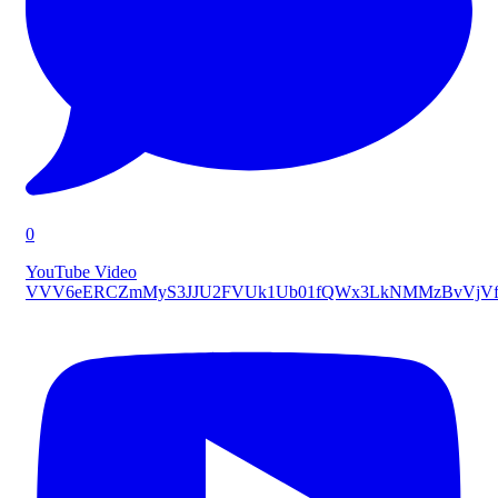
0
YouTube Video
VVV6eERCZmMyS3JJU2FVUk1Ub01fQWx3LkNMMzBvVjVf