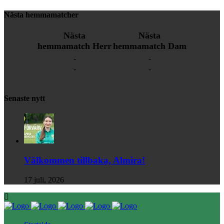
Nästa hemmamatcher
Nästa
Nästa
hemmamatch Herr
hemmamatch Dam
-
-
-
-
Senaste nytt
Välkommen tillbaka, Almira!
17 juli, 2026