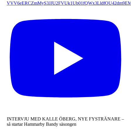
VVV6eERCZmMyS3JJU2FVUk1Ub01fQWx3LldfOU42dm9E
INTERVJU MED KALLE ÖBERG, NYE FYSTRÄNARE –
så startar Hammarby Bandy säsongen