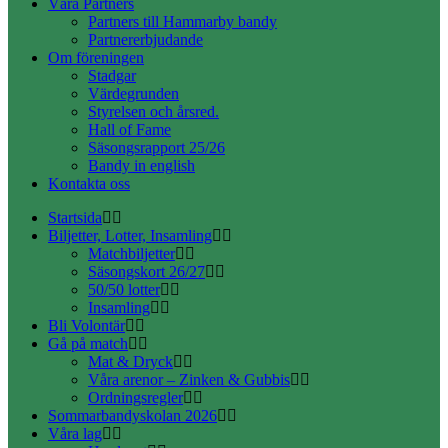
Våra Partners
Partners till Hammarby bandy
Partnererbjudande
Om föreningen
Stadgar
Värdegrunden
Styrelsen och årsred.
Hall of Fame
Säsongsrapport 25/26
Bandy in english
Kontakta oss
Startsida
Biljetter, Lotter, Insamling
Matchbiljetter
Säsongskort 26/27
50/50 lotter
Insamling
Bli Volontär
Gå på match
Mat & Dryck
Våra arenor – Zinken & Gubbis
Ordningsregler
Sommarbandyskolan 2026
Våra lag