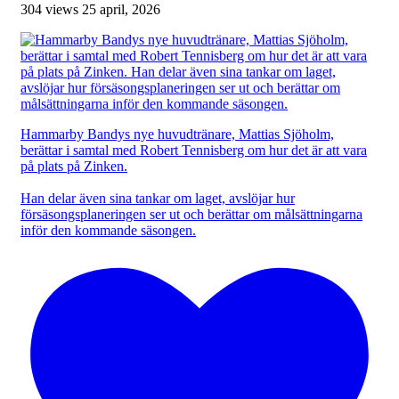
304 views
25 april, 2026
Hammarby Bandys nye huvudtränare, Mattias Sjöholm,
berättar i samtal med Robert Tennisberg om hur det är att vara
på plats på Zinken.
Han delar även sina tankar om laget, avslöjar hur
försäsongsplaneringen ser ut och berättar om målsättningarna
inför den kommande säsongen.