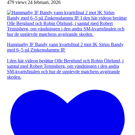
479 views
24 februari, 2026
Hammarby IF Bandy vann kvartsfinal 2 mot IK Sirius Bandy
med 6–5 på Zinkensdamms IP.
I den här videon berättar Olle Berglund och Robin Öhrlund, i
samtal med Robert Tennisberg, om vändningen i den andra
SM-kvartsfinalen och hur de upplevde matchens avgörande
skeden.