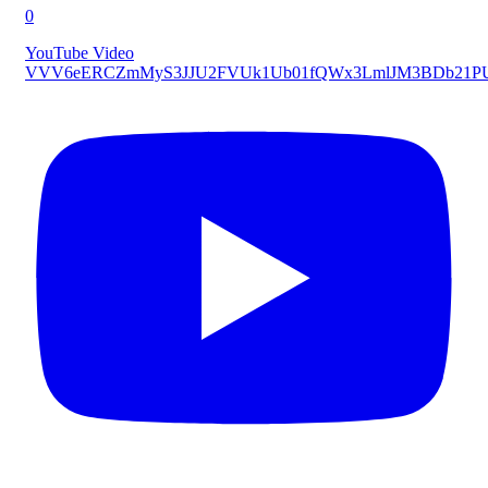
0
YouTube Video
VVV6eERCZmMyS3JJU2FVUk1Ub01fQWx3LmlJM3BDb21P