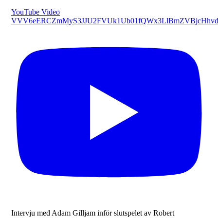
YouTube Video
VVV6eERCZmMyS3JJU2FVUk1Ub01fQWx3LlBmZVBjcHhvd
Intervju med Adam Gilljam inför slutspelet av Robert