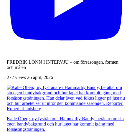
FREDRIK LÖNN I INTERVJU – om försäsongen, formen
och målen
272 views
26 april, 2026
Kalle Öberg, ny fystränare i Hammarby Bandy, berättar om sin
egen bandybakgrund och hur laget har kommit igång med
försäsongsträningen.