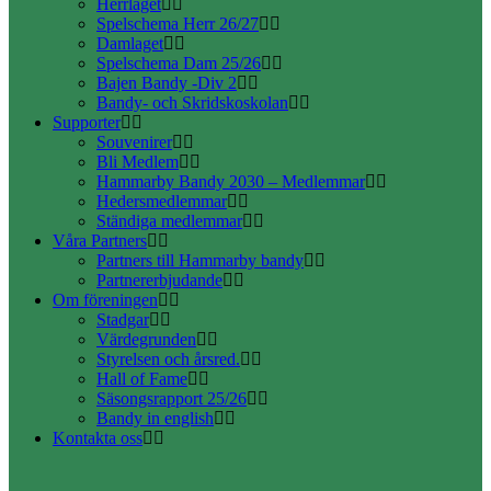
Herrlaget
Spelschema Herr 26/27
Damlaget
Spelschema Dam 25/26
Bajen Bandy -Div 2
Bandy- och Skridskoskolan
Supporter
Souvenirer
Bli Medlem
Hammarby Bandy 2030 – Medlemmar
Hedersmedlemmar
Ständiga medlemmar
Våra Partners
Partners till Hammarby bandy
Partnererbjudande
Om föreningen
Stadgar
Värdegrunden
Styrelsen och årsred.
Hall of Fame
Säsongsrapport 25/26
Bandy in english
Kontakta oss