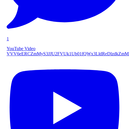
1
YouTube Video
VVV6eERCZmMyS3JJU2FVUk1Ub01fQWx3LldReDlzdkZmM