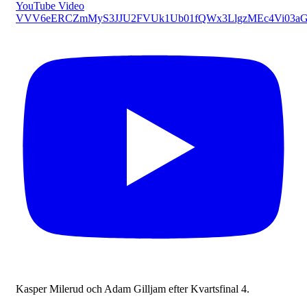
YouTube Video
VVV6eERCZmMyS3JJU2FVUk1Ub01fQWx3LlgzMEc4Vi03a
Kasper Milerud och Adam Gilljam efter Kvartsfinal 4.