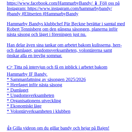
Hammarby Bandys klubbchef Pär Beckne berättar i samtal med
Robert Tennisberg om den gångna säsongen, planerna inför
nästa säsong och läget i föreningen just nu.
Han delar även sina tankar om arbetet bakom kulisserna, herr-
och damlaget, ungdomsverksamheten, volontärerna samt
önskar alla en trevlig sommar.
👉 Titta på intervjun och få en inblick i arbetet bakom
Hammarby IF Bandy.
* Sammanfattning av säsongen 2025/2026
* Herrlaget inför nästa säsong
* Damlaget
* Ungdomsverksamheten
* Organisationens utveckling
* Ekonomiskt läge
* Volontärverksamheten i klubben
👍 Gilla videon om du gillar bandy och hejar på Bajen!