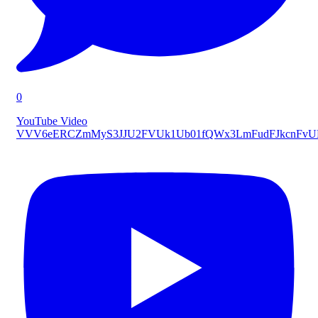
0
YouTube Video
VVV6eERCZmMyS3JJU2FVUk1Ub01fQWx3LmFudFJkcnFv