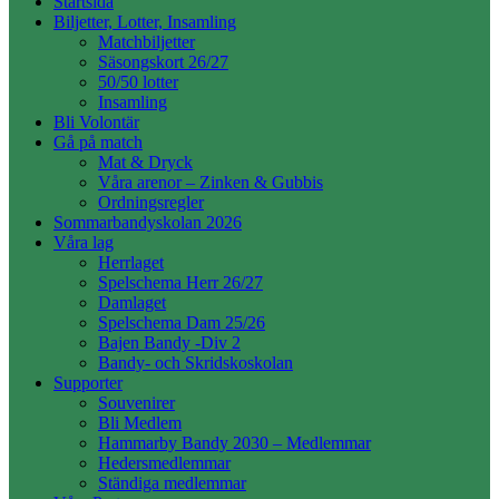
Startsida
Biljetter, Lotter, Insamling
Matchbiljetter
Säsongskort 26/27
50/50 lotter
Insamling
Bli Volontär
Gå på match
Mat & Dryck
Våra arenor – Zinken & Gubbis
Ordningsregler
Sommarbandyskolan 2026
Våra lag
Herrlaget
Spelschema Herr 26/27
Damlaget
Spelschema Dam 25/26
Bajen Bandy -Div 2
Bandy- och Skridskoskolan
Supporter
Souvenirer
Bli Medlem
Hammarby Bandy 2030 – Medlemmar
Hedersmedlemmar
Ständiga medlemmar