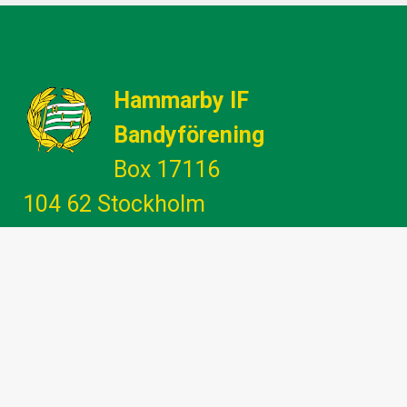
Hammarby IF
Bandyförening
Box 17116
104 62 Stockholm
Gemenskap - Glädje - Utveckling -
Engagemang
info@hammarbybandy.se