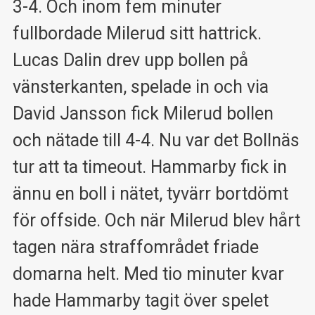
3-4. Och inom fem minuter
fullbordade Milerud sitt hattrick.
Lucas Dalin drev upp bollen på
vänsterkanten, spelade in och via
David Jansson fick Milerud bollen
och nätade till 4-4. Nu var det Bollnäs
tur att ta timeout. Hammarby fick in
ännu en boll i nätet, tyvärr bortdömt
för offside. Och när Milerud blev hårt
tagen nära straffområdet friade
domarna helt. Med tio minuter kvar
hade Hammarby tagit över spelet