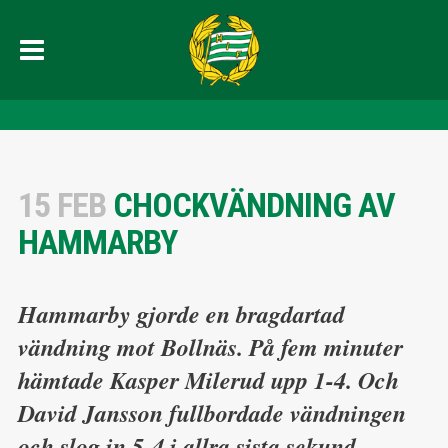
15 FEB
CHOCKVÄNDNING AV
HAMMARBY
Hammarby gjorde en bragdartad
vändning mot Bollnäs. På fem minuter
hämtade Kasper Milerud upp 1-4. Och
David Jansson fullbordade vändningen
och slog in 5-4 i allra sista sekund.