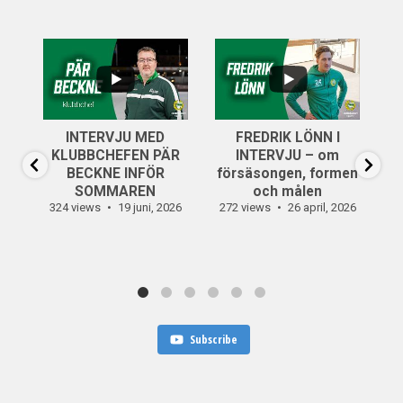
...
..
6
0
INTERVJU MED
FREDRIK LÖNN I
...
KLUBBCHEFEN PÄR
INTERVJU – om
14
0
BECKNE INFÖR
försäsongen, formen
SOMMAREN
och målen
324 views
19 juni, 2026
272 views
26 april, 2026
30
Subscribe