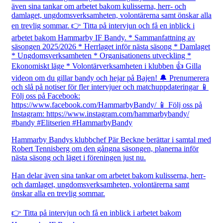
Hammarby Bandys klubbchef Pär Beckne berättar i samtal med
Robert Tennisberg om den gångna säsongen, planerna inför
nästa säsong och läget i föreningen just nu.
Han delar även sina tankar om arbetet bakom kulisserna, herr-
och damlaget, ungdomsverksamheten, volontärerna samt
önskar alla en trevlig sommar.
👉 Titta på intervjun och få en inblick i arbetet bakom