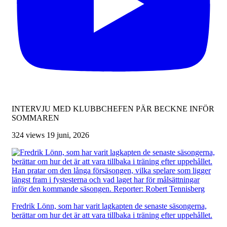
INTERVJU MED KLUBBCHEFEN PÄR BECKNE INFÖR
SOMMAREN
324 views
19 juni, 2026
Fredrik Lönn, som har varit lagkapten de senaste säsongerna,
berättar om hur det är att vara tillbaka i träning efter uppehållet.