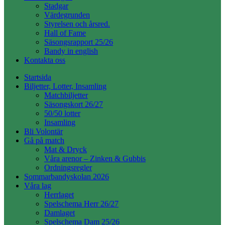
Stadgar
Värdegrunden
Styrelsen och årsred.
Hall of Fame
Säsongsrapport 25/26
Bandy in english
Kontakta oss
Startsida
Biljetter, Lotter, Insamling
Matchbiljetter
Säsongskort 26/27
50/50 lotter
Insamling
Bli Volontär
Gå på match
Mat & Dryck
Våra arenor – Zinken & Gubbis
Ordningsregler
Sommarbandyskolan 2026
Våra lag
Herrlaget
Spelschema Herr 26/27
Damlaget
Spelschema Dam 25/26