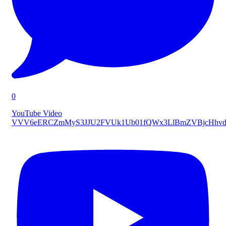
0
YouTube Video
VVV6eERCZmMyS3JJU2FVUk1Ub01fQWx3LlBmZVBjcHhvd