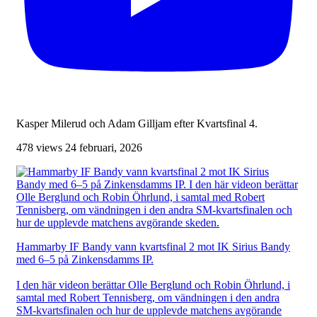
Kasper Milerud och Adam Gilljam efter Kvartsfinal 4.
478 views
24 februari, 2026
Hammarby IF Bandy vann kvartsfinal 2 mot IK Sirius Bandy
med 6–5 på Zinkensdamms IP.
I den här videon berättar Olle Berglund och Robin Öhrlund, i
samtal med Robert Tennisberg, om vändningen i den andra
SM-kvartsfinalen och hur de upplevde matchens avgörande