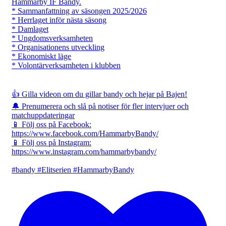
Hammarby IF Bandy.
* Sammanfattning av säsongen 2025/2026
* Herrlaget inför nästa säsong
* Damlaget
* Ungdomsverksamheten
* Organisationens utveckling
* Ekonomiskt läge
* Volontärverksamheten i klubben
👍 Gilla videon om du gillar bandy och hejar på Bajen!
🔔 Prenumerera och slå på notiser för fler intervjuer och
matchuppdateringar
📱 Följ oss på Facebook:
https://www.facebook.com/HammarbyBandy/
📱 Följ oss på Instagram:
https://www.instagram.com/hammarbybandy/
#bandy #Elitserien #HammarbyBandy