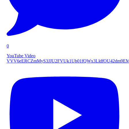
0
YouTube Video
VVV6eERCZmMyS3JJU2FVUk1Ub01fQWx3LldfOU42dm9E