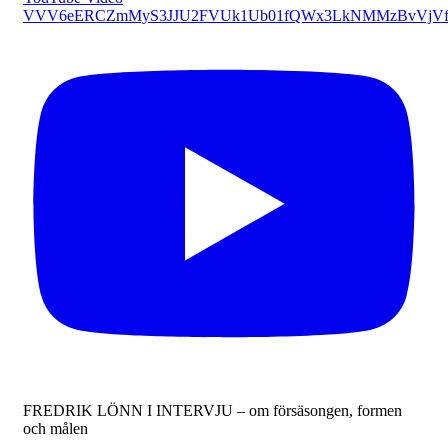
VVV6eERCZmMyS3JJU2FVUk1Ub01fQWx3LkNMMzBvVjVf
FREDRIK LÖNN I INTERVJU – om försäsongen, formen
och målen