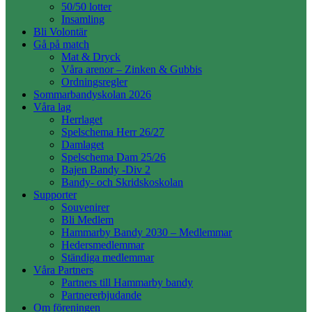
50/50 lotter
Insamling
Bli Volontär
Gå på match
Mat & Dryck
Våra arenor – Zinken & Gubbis
Ordningsregler
Sommarbandyskolan 2026
Våra lag
Herrlaget
Spelschema Herr 26/27
Damlaget
Spelschema Dam 25/26
Bajen Bandy -Div 2
Bandy- och Skridskoskolan
Supporter
Souvenirer
Bli Medlem
Hammarby Bandy 2030 – Medlemmar
Hedersmedlemmar
Ständiga medlemmar
Våra Partners
Partners till Hammarby bandy
Partnererbjudande
Om föreningen