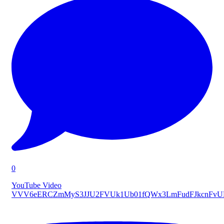
0
YouTube Video
VVV6eERCZmMyS3JJU2FVUk1Ub01fQWx3LmFudFJkcnFv