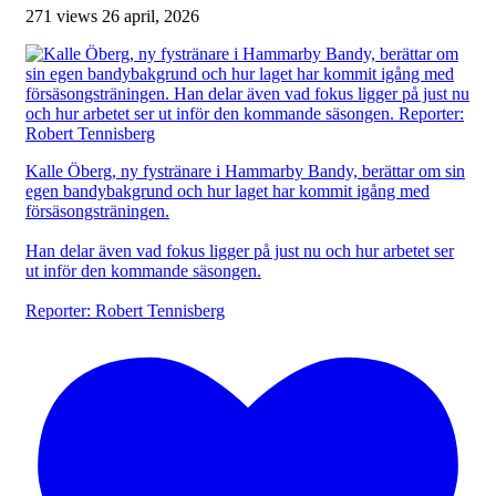
271 views
26 april, 2026
Kalle Öberg, ny fystränare i Hammarby Bandy, berättar om sin
egen bandybakgrund och hur laget har kommit igång med
försäsongsträningen.
Han delar även vad fokus ligger på just nu och hur arbetet ser
ut inför den kommande säsongen.
Reporter: Robert Tennisberg