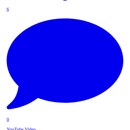
6
0
YouTube Video