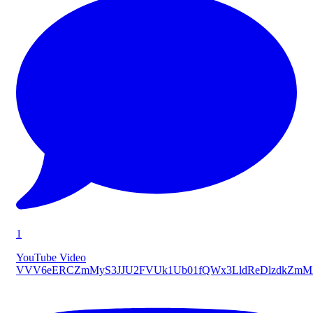
1
YouTube Video
VVV6eERCZmMyS3JJU2FVUk1Ub01fQWx3LldReDlzdkZmM