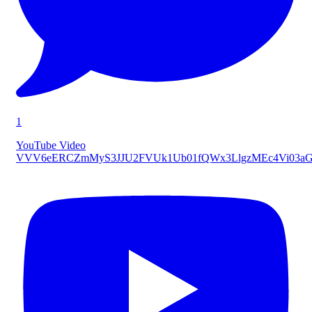
1
YouTube Video
VVV6eERCZmMyS3JJU2FVUk1Ub01fQWx3LlgzMEc4Vi03a