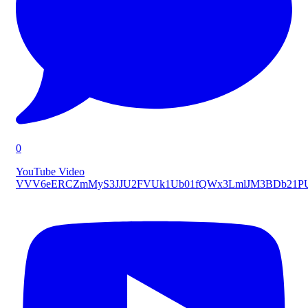
0
YouTube Video
VVV6eERCZmMyS3JJU2FVUk1Ub01fQWx3LmlJM3BDb21P