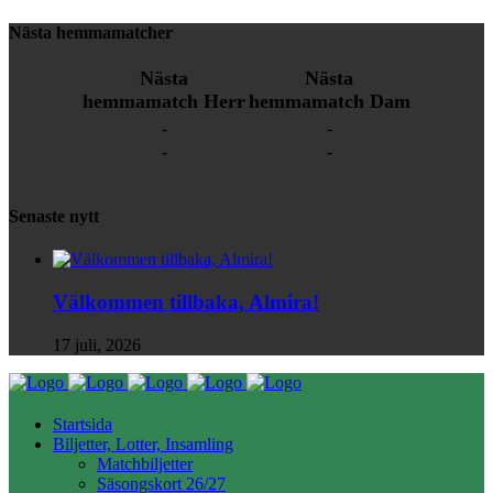
Nästa hemmamatcher
Nästa
Nästa
hemmamatch Herr
hemmamatch Dam
-
-
-
-
Senaste nytt
Välkommen tillbaka, Almira!
17 juli, 2026
Startsida
Biljetter, Lotter, Insamling
Matchbiljetter
Säsongskort 26/27