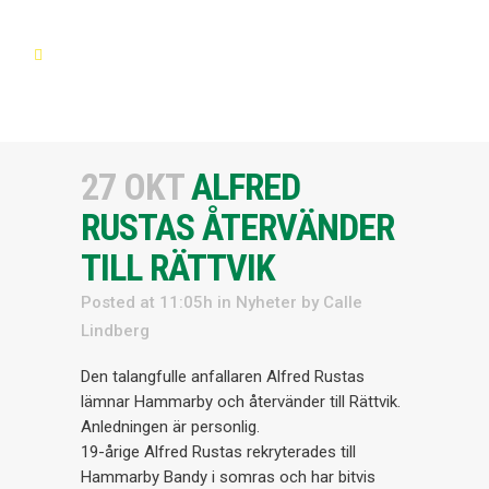
27 OKT
ALFRED
RUSTAS ÅTERVÄNDER
TILL RÄTTVIK
Posted at 11:05h
in
Nyheter
by
Calle
Lindberg
Den talangfulle anfallaren Alfred Rustas
lämnar Hammarby och återvänder till Rättvik.
Anledningen är personlig.
19-årige Alfred Rustas rekryterades till
Hammarby Bandy i somras och har bitvis