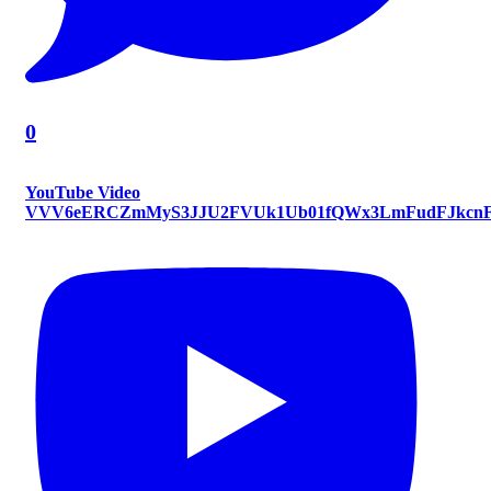
0
YouTube Video
VVV6eERCZmMyS3JJU2FVUk1Ub01fQWx3LmFudFJkcn