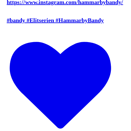
https://www.instagram.com/hammarbybandy/
#bandy #Elitserien #HammarbyBandy