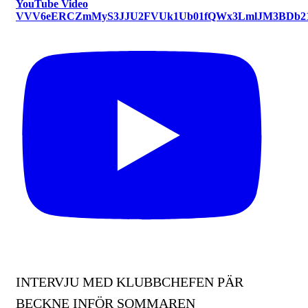
YouTube Video
VVV6eERCZmMyS3JJU2FVUk1Ub01fQWx3LmlJM3BDb2
INTERVJU MED KLUBBCHEFEN PÄR
BECKNE INFÖR SOMMAREN