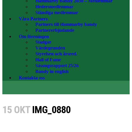
Hammarby Bandy 2030 – Medlemmar
Hedersmedlemmar
Ständiga medlemmar
Våra Partners
Partners till Hammarby bandy
Partnererbjudande
Om föreningen
Stadgar
Värdegrunden
Styrelsen och årsred.
Hall of Fame
Säsongsrapport 25/26
Bandy in english
Kontakta oss
15 OKT
IMG_0880