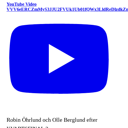
YouTube Video
VVV6eERCZmMyS3JJU2FVUk1Ub01fQWx3LldReDlzdkZ
Robin Öhrlund och Olle Berglund efter