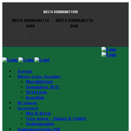
NÄSTA HEMMAMATCHER
NÄSTA HEMMAMATCH
NÄSTA HEMMAMATCH
HERR
DAM
-
-
-
-
Startsida
Biljetter, Lotter, Insamling
Matchbiljetter
Säsongskort 26/27
50/50 lotter
Insamling
Bli Volontär
Gå på match
Mat & Dryck
Våra arenor – Zinken & Gubbis
Ordningsregler
Sommarbandyskolan 2026