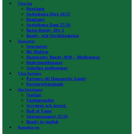
Våra lag
Herrlaget
Spelschema Herr 26/27
Damlaget
Spelschema Dam 25/26
Bajen Bandy -Div 2
Bandy- och Skridskoskolan
Supporter
Souvenirer
Bli Medlem
Hammarby Bandy 2030 – Medlemmar
Hedersmedlemmar
Ständiga medlemmar
Våra Partners
Partners till Hammarby bandy
Partnererbjudande
Om föreningen
Stadgar
Värdegrunden
Styrelsen och årsred.
Hall of Fame
Säsongsrapport 25/26
Bandy in english
Kontakta oss