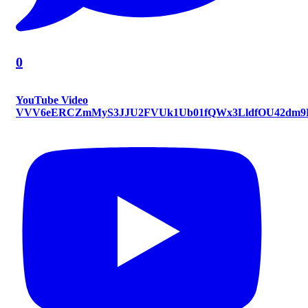
0
YouTube Video
VVV6eERCZmMyS3JJU2FVUk1Ub01fQWx3LldfOU42dm