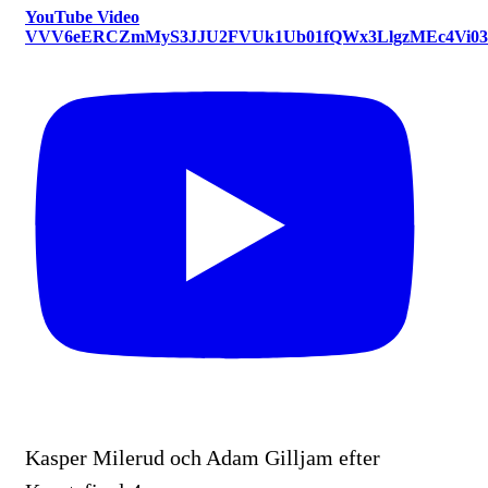
YouTube Video
VVV6eERCZmMyS3JJU2FVUk1Ub01fQWx3LlgzMEc4Vi0
Kasper Milerud och Adam Gilljam efter