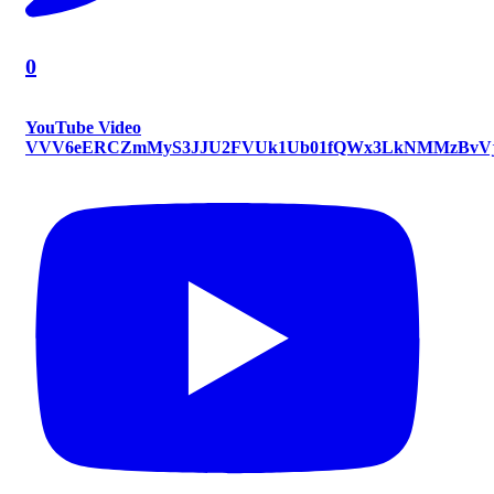
0
YouTube Video
VVV6eERCZmMyS3JJU2FVUk1Ub01fQWx3LkNMMzBvVj