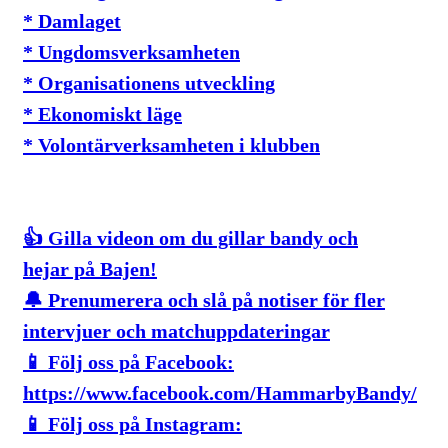
* Damlaget
* Ungdomsverksamheten
* Organisationens utveckling
* Ekonomiskt läge
* Volontärverksamheten i klubben
👍 Gilla videon om du gillar bandy och
hejar på Bajen!
🔔 Prenumerera och slå på notiser för fler
intervjuer och matchuppdateringar
📱 Följ oss på Facebook:
https://www.facebook.com/HammarbyBandy/
📱 Följ oss på Instagram: