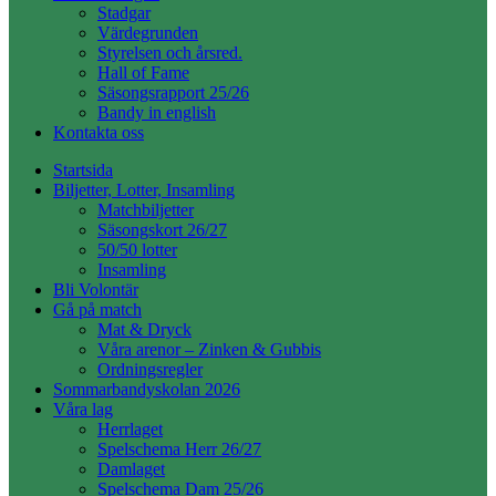
Stadgar
Värdegrunden
Styrelsen och årsred.
Hall of Fame
Säsongsrapport 25/26
Bandy in english
Kontakta oss
Startsida
Biljetter, Lotter, Insamling
Matchbiljetter
Säsongskort 26/27
50/50 lotter
Insamling
Bli Volontär
Gå på match
Mat & Dryck
Våra arenor – Zinken & Gubbis
Ordningsregler
Sommarbandyskolan 2026
Våra lag
Herrlaget
Spelschema Herr 26/27
Damlaget
Spelschema Dam 25/26