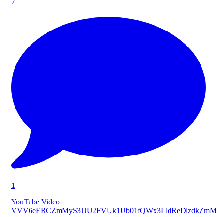
7
1
YouTube Video
VVV6eERCZmMyS3JJU2FVUk1Ub01fQWx3LldReDlzdkZmM