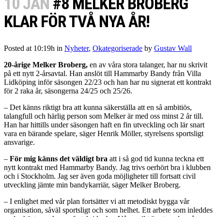
10 JAN
#8 MELKER BROBERG
KLAR FÖR TVÅ NYA ÅR!
Posted at 10:19h
in
Nyheter
,
Okategoriserade
by
Gustav Wall
20-årige Melker Broberg,
en av våra stora talanger, har nu skrivit
på ett nytt 2-årsavtal. Han anslöt till Hammarby Bandy från Villa
Lidköping inför säsongen 22/23 och han har nu signerat ett kontrakt
för 2 raka år, säsongerna 24/25 och 25/26.
– Det känns riktigt bra att kunna säkerställa att en så ambitiös,
talangfull och härlig person som Melker är med oss minst 2 år till.
Han har hittills under säsongen haft en fin utveckling och lär snart
vara en bärande spelare, säger Henrik Möller, styrelsens sportsligt
ansvarige.
–
För mig känns det väldigt bra
att i så god tid kunna teckna ett
nytt kontrakt med Hammarby Bandy. Jag trivs oerhört bra i klubben
och i Stockholm. Jag ser även goda möjligheter till fortsatt civil
utveckling jämte min bandykarriär, säger Melker Broberg.
– I enlighet med vår plan fortsätter vi att metodiskt bygga vår
organisation, såväl sportsligt och som helhet. Ett arbete som inleddes