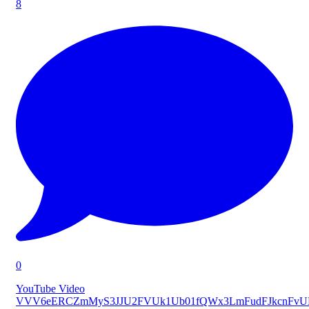
8
0
YouTube Video
VVV6eERCZmMyS3JJU2FVUk1Ub01fQWx3LmFudFJkcnFv