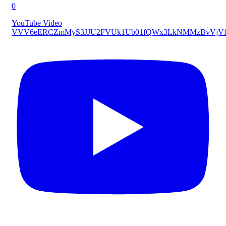
0
YouTube Video
VVV6eERCZmMyS3JJU2FVUk1Ub01fQWx3LkNMMzBvVjVf