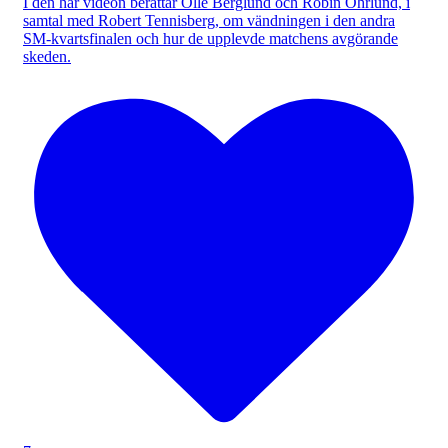
I den här videon berättar Olle Berglund och Robin Öhrlund, i
samtal med Robert Tennisberg, om vändningen i den andra
SM-kvartsfinalen och hur de upplevde matchens avgörande
skeden.