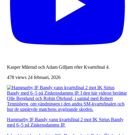
Kasper Milerud och Adam Gilljam efter Kvartsfinal 4.
478 views
24 februari, 2026
Hammarby IF Bandy vann kvartsfinal 2 mot IK Sirius Bandy
med 6–5 på Zinkensdamms IP.