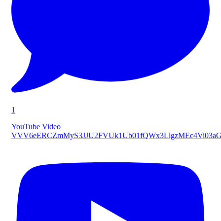
1
YouTube Video
VVV6eERCZmMyS3JJU2FVUk1Ub01fQWx3LlgzMEc4Vi03a