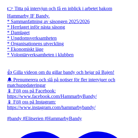
👉 Titta på intervjun och få en inblick i arbetet bakom
Hammarby IF Bandy.
* Sammanfattning av säsongen 2025/2026
* Herrlaget inför nästa säsong
* Damlaget
* Ungdomsverksamheten
* Organisationens utveckling
* Ekonomiskt läge
* Volontärverksamheten i klubben
👍 Gilla videon om du gillar bandy och hejar på Bajen!
🔔 Prenumerera och slå på notiser för fler intervjuer och
matchuppdateringar
📱 Följ oss på Facebook:
https://www.facebook.com/HammarbyBandy/
📱 Följ oss på Instagram:
https://www.instagram.com/hammarbybandy/
#bandy #Elitserien #HammarbyBandy