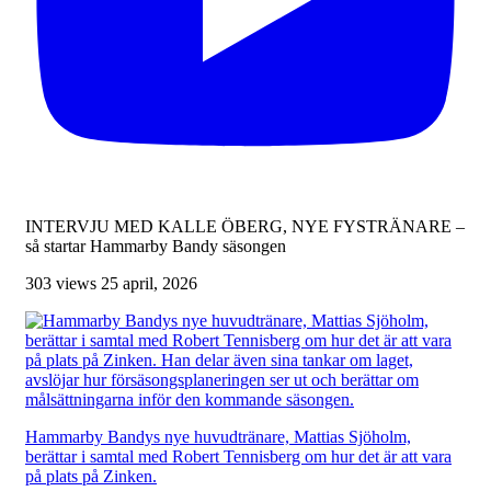
INTERVJU MED KALLE ÖBERG, NYE FYSTRÄNARE –
så startar Hammarby Bandy säsongen
303 views
25 april, 2026
Hammarby Bandys nye huvudtränare, Mattias Sjöholm,
berättar i samtal med Robert Tennisberg om hur det är att vara
på plats på Zinken.