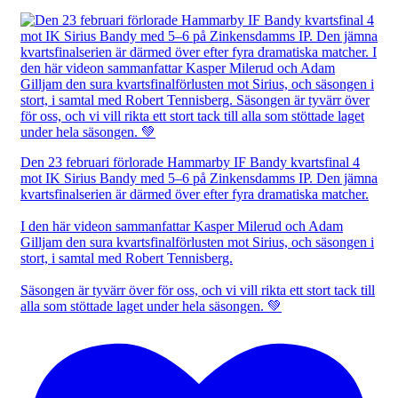
Den 23 februari förlorade Hammarby IF Bandy kvartsfinal 4
mot IK Sirius Bandy med 5–6 på Zinkensdamms IP. Den jämna
kvartsfinalserien är därmed över efter fyra dramatiska matcher.
I den här videon sammanfattar Kasper Milerud och Adam
Gilljam den sura kvartsfinalförlusten mot Sirius, och säsongen i
stort, i samtal med Robert Tennisberg.
Säsongen är tyvärr över för oss, och vi vill rikta ett stort tack till
alla som stöttade laget under hela säsongen. 💚