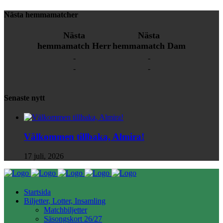
Nästa hemmamatcher
Nästa
Nästa
hemmamatch Herr
hemmamatch Dam
-
-
-
-
Senaste nytt
Välkommen tillbaka, Almira!
17 juli, 2026
Startsida
Biljetter, Lotter, Insamling
Matchbiljetter
Säsongskort 26/27