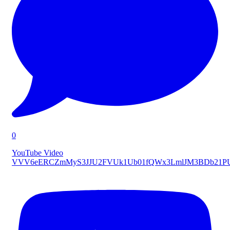
0
YouTube Video
VVV6eERCZmMyS3JJU2FVUk1Ub01fQWx3LmlJM3BDb21P