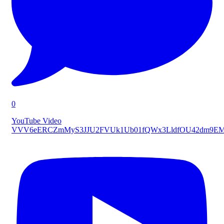
0
YouTube Video
VVV6eERCZmMyS3JJU2FVUk1Ub01fQWx3LldfOU42dm9E