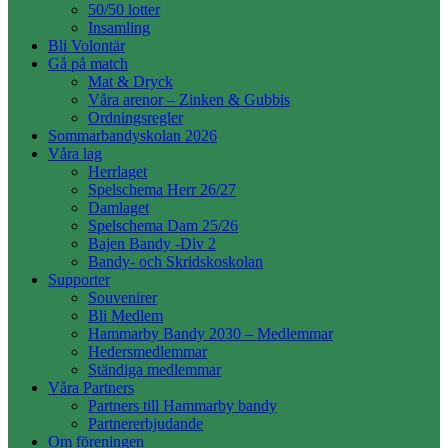
50/50 lotter
Insamling
Bli Volontär
Gå på match
Mat & Dryck
Våra arenor – Zinken & Gubbis
Ordningsregler
Sommarbandyskolan 2026
Våra lag
Herrlaget
Spelschema Herr 26/27
Damlaget
Spelschema Dam 25/26
Bajen Bandy -Div 2
Bandy- och Skridskoskolan
Supporter
Souvenirer
Bli Medlem
Hammarby Bandy 2030 – Medlemmar
Hedersmedlemmar
Ständiga medlemmar
Våra Partners
Partners till Hammarby bandy
Partnererbjudande
Om föreningen