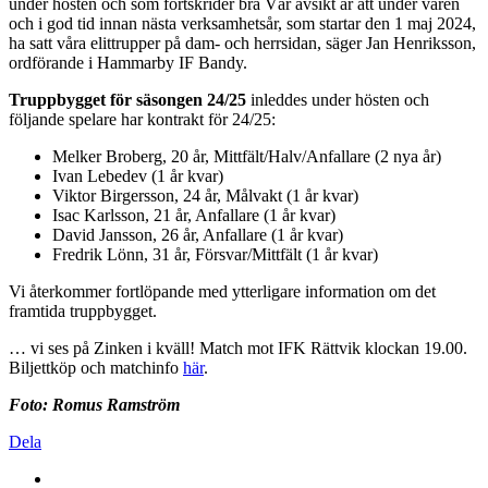
under hösten och som fortskrider bra Vår avsikt är att under våren
och i god tid innan nästa verksamhetsår, som startar den 1 maj 2024,
ha satt våra elittrupper på dam- och herrsidan, säger Jan Henriksson,
ordförande i Hammarby IF Bandy.
Truppbygget för säsongen 24/25
inleddes under hösten och
följande spelare har kontrakt för 24/25:
Melker Broberg, 20 år, Mittfält/Halv/Anfallare (2 nya år)
Ivan Lebedev (1 år kvar)
Viktor Birgersson, 24 år, Målvakt (1 år kvar)
Isac Karlsson, 21 år, Anfallare (1 år kvar)
David Jansson, 26 år, Anfallare (1 år kvar)
Fredrik Lönn, 31 år, Försvar/Mittfält (1 år kvar)
Vi återkommer fortlöpande med ytterligare information om det
framtida truppbygget.
… vi ses på Zinken i kväll! Match mot IFK Rättvik klockan 19.00.
Biljettköp och matchinfo
här
.
Foto: Romus Ramström
Dela