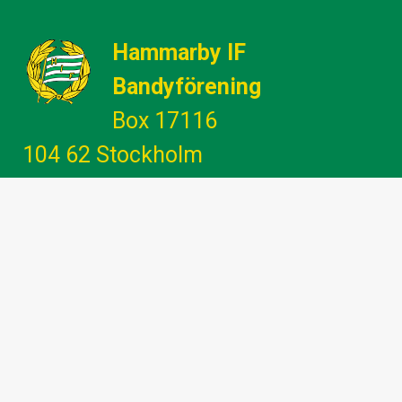
Hammarby IF
Bandyförening
Box 17116
104 62 Stockholm
Gemenskap - Glädje - Utveckling -
Engagemang
info@hammarbybandy.se
marknad@hammarbybandy.se