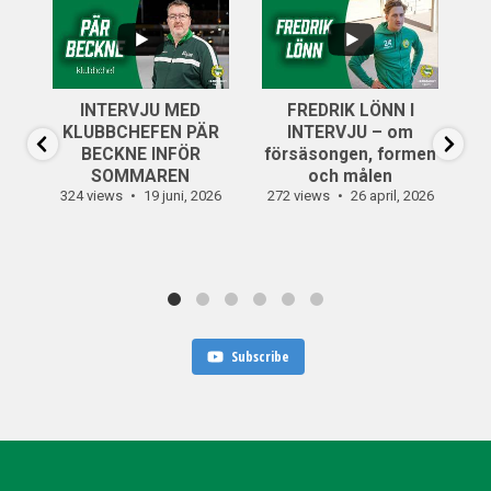
...
..
6
0
INTERVJU MED
FREDRIK LÖNN I
...
KLUBBCHEFEN PÄR
INTERVJU – om
14
0
BECKNE INFÖR
försäsongen, formen
SOMMAREN
och målen
324 views
19 juni, 2026
272 views
26 april, 2026
30
Subscribe