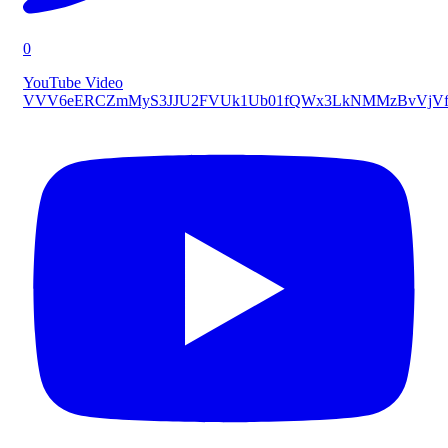
0
YouTube Video
VVV6eERCZmMyS3JJU2FVUk1Ub01fQWx3LkNMMzBvVjVf