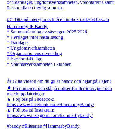
och damlaget, ungdomsverksamheten, volontärerna samt
önskar alla en trevlig sommar.
👉 Titta på intervjun och få en inblick i arbetet bakom
Hammarby IF Bandy.
* Sammanfattning av säsongen 2025/2026
* Herrlaget inför nästa säsong
* Damlaget
* Ungdomsverksamheten
* Organisationens utveckling
* Ekonomiskt läge
* Volontärverksamheten i klubben
👍 Gilla videon om du gillar bandy och hejar på Bajen!
🔔 Prenumerera och slå på notiser för fler intervjuer och
matchuppdateringar
📱 Följ oss på Facebook:
https://www.facebook.com/HammarbyBandy/
📱 Följ oss på Instagram:
https://www.instagram.com/hammarbybandy/
#bandy #Elitserien #HammarbyBandy