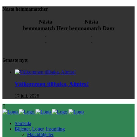
Nästa hemmamatcher
Nästa
Nästa
hemmamatch Herr
hemmamatch Dam
-
-
-
-
Senaste nytt
Välkommen tillbaka, Almira!
17 juli, 2026
Startsida
Biljetter, Lotter, Insamling
Matchbiljetter