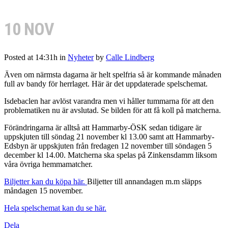
10 NOV
Posted at 14:31h
in
Nyheter
by
Calle Lindberg
Även om närmsta dagarna är helt spelfria så är kommande månaden
full av bandy för herrlaget. Här är det uppdaterade spelschemat.
Isdebaclen har avlöst varandra men vi håller tummarna för att den
problematiken nu är avslutad. Se bilden för att få koll på matcherna.
Förändringarna är alltså att Hammarby-ÖSK sedan tidigare är
uppskjuten till söndag 21 november kl 13.00 samt att Hammarby-
Edsbyn är uppskjuten från fredagen 12 november till söndagen 5
december kl 14.00. Matcherna ska spelas på Zinkensdamm liksom
våra övriga hemmamatcher.
Biljetter kan du köpa här.
Biljetter till annandagen m.m släpps
måndagen 15 november.
Hela spelschemat kan du se här.
Dela