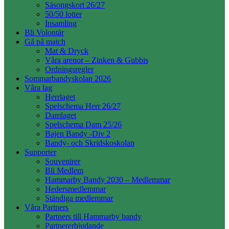
Säsongskort 26/27
50/50 lotter
Insamling
Bli Volontär
Gå på match
Mat & Dryck
Våra arenor – Zinken & Gubbis
Ordningsregler
Sommarbandyskolan 2026
Våra lag
Herrlaget
Spelschema Herr 26/27
Damlaget
Spelschema Dam 25/26
Bajen Bandy -Div 2
Bandy- och Skridskoskolan
Supporter
Souvenirer
Bli Medlem
Hammarby Bandy 2030 – Medlemmar
Hedersmedlemmar
Ständiga medlemmar
Våra Partners
Partners till Hammarby bandy
Partnererbjudande