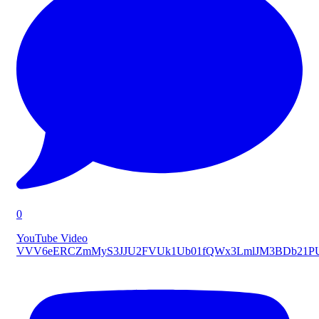
0
YouTube Video
VVV6eERCZmMyS3JJU2FVUk1Ub01fQWx3LmlJM3BDb21P