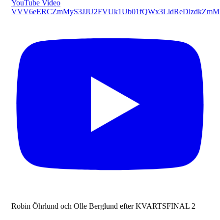
YouTube Video
VVV6eERCZmMyS3JJU2FVUk1Ub01fQWx3LldReDlzdkZmM
Robin Öhrlund och Olle Berglund efter KVARTSFINAL 2