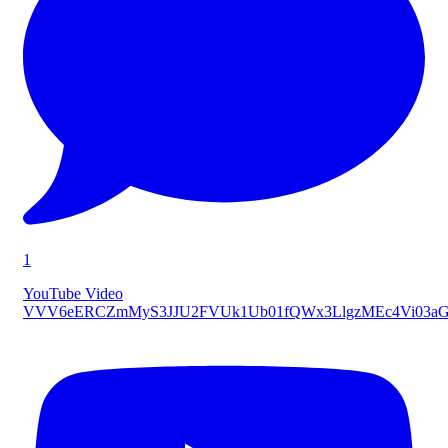
1
YouTube Video
VVV6eERCZmMyS3JJU2FVUk1Ub01fQWx3LlgzMEc4Vi03a