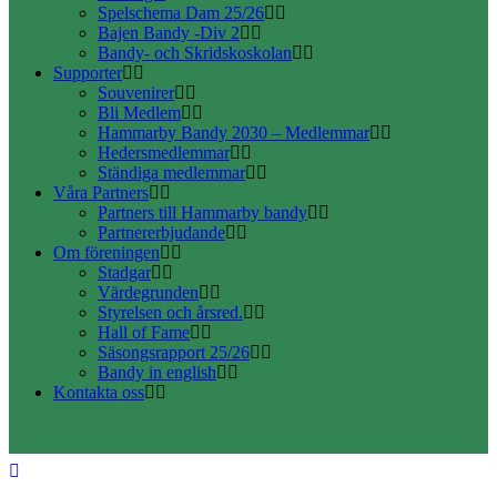
Spelschema Dam 25/26
Bajen Bandy -Div 2
Bandy- och Skridskoskolan
Supporter
Souvenirer
Bli Medlem
Hammarby Bandy 2030 – Medlemmar
Hedersmedlemmar
Ständiga medlemmar
Våra Partners
Partners till Hammarby bandy
Partnererbjudande
Om föreningen
Stadgar
Värdegrunden
Styrelsen och årsred.
Hall of Fame
Säsongsrapport 25/26
Bandy in english
Kontakta oss