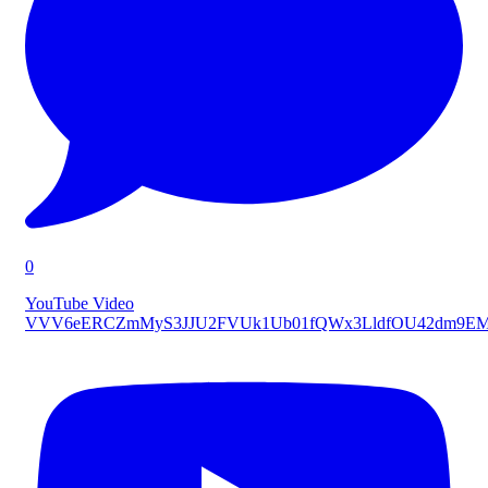
0
YouTube Video
VVV6eERCZmMyS3JJU2FVUk1Ub01fQWx3LldfOU42dm9E