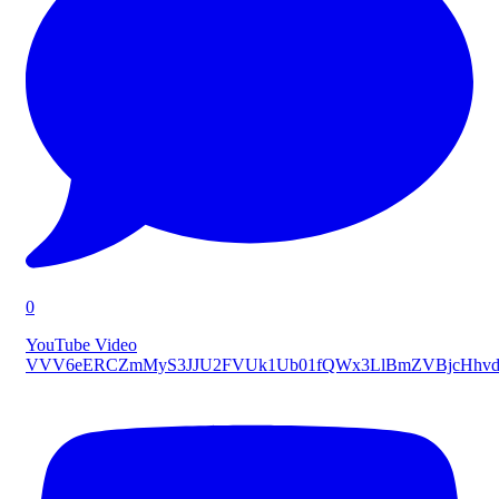
0
YouTube Video
VVV6eERCZmMyS3JJU2FVUk1Ub01fQWx3LlBmZVBjcHhvd