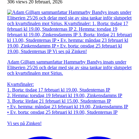
306 views
20 februari, 2026
Adam Gilljam sammanfattar Hammarby Bandys insats under
Elitserien 25/26 och delar med sig av sina tankar inför slutspelet
och kvartsfinalen mot Sirius.
Kvartsfinaler:
1. Borta: tisdag 17 februari kl 19.00, Studenternas IP
2. Hemma: torsdag 19 februari kl 19.00, Zinkensdamms IP
3. Borta: lördag 21 februari kl 15.00, Studenternas IP
• Ev. hemma: måndag 23 februari kl 19.00, Zinkensdamms IP
• Ev. borta: onsdag 25 februari kl 19.00, Studenternas IP
Vi ses på Zinken!