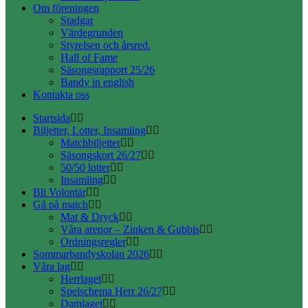
Om föreningen
Stadgar
Värdegrunden
Styrelsen och årsred.
Hall of Fame
Säsongsrapport 25/26
Bandy in english
Kontakta oss
Startsida
Biljetter, Lotter, Insamling
Matchbiljetter
Säsongskort 26/27
50/50 lotter
Insamling
Bli Volontär
Gå på match
Mat & Dryck
Våra arenor – Zinken & Gubbis
Ordningsregler
Sommarbandyskolan 2026
Våra lag
Herrlaget
Spelschema Herr 26/27
Damlaget