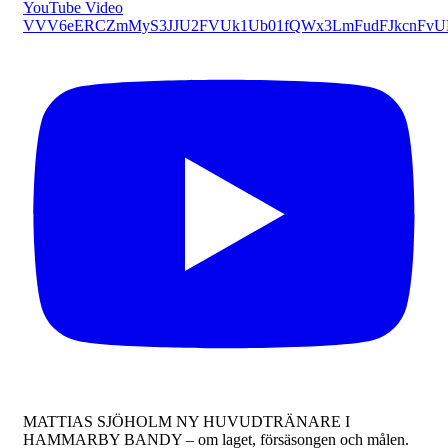
YouTube Video
VVV6eERCZmMyS3JJU2FVUk1Ub01fQWx3LmFudFJkcnFv
MATTIAS SJÖHOLM NY HUVUDTRÄNARE I
HAMMARBY BANDY – om laget, försäsongen och målen.