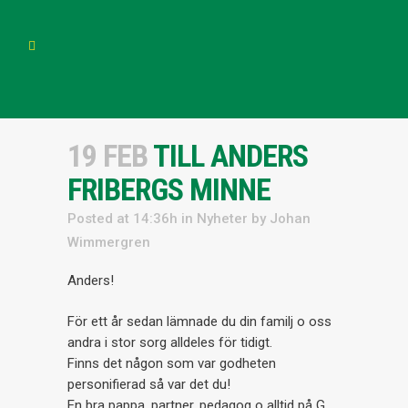
19 FEB
TILL ANDERS
FRIBERGS MINNE
Posted at 14:36h
in
Nyheter
by
Johan
Wimmergren
Anders!
För ett år sedan lämnade du din familj o oss
andra i stor sorg alldeles för tidigt.
Finns det någon som var godheten
personifierad så var det du!
En bra pappa, partner, pedagog o alltid på G