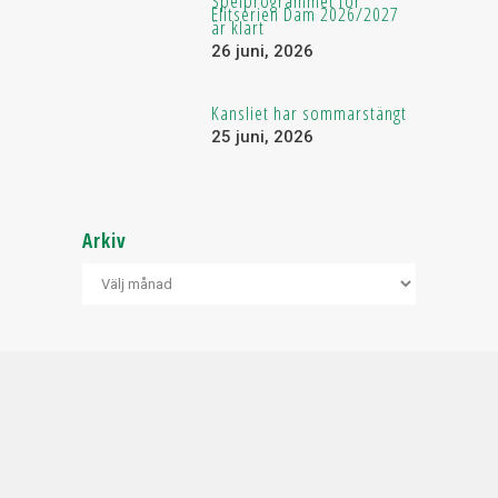
Spelprogrammet för
Elitserien Dam 2026/2027
är klart
26 juni, 2026
Kansliet har sommarstängt
25 juni, 2026
Arkiv
Arkiv
INTERVJU
FREDRIK
MED
LÖNN I