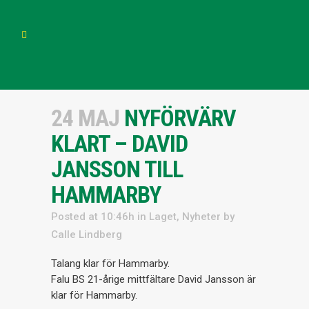
24 MAJ
NYFÖRVÄRV
KLART – DAVID
JANSSON TILL
HAMMARBY
Posted at 10:46h
in
Laget
,
Nyheter
by
Calle Lindberg
Talang klar för Hammarby.
Falu BS 21-årige mittfältare David Jansson är
klar för Hammarby.