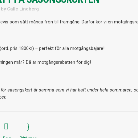
by
Calle Lindberg
endevis som sått många frön till framgång. Därför kör vi en motgångsr
(ord. pris 1800kr) – perfekt för alla motgångsbajare!
reningen mår? Då är motgångsrabatten för dig!
t för säsongskort är samma som vi har haft under hela sommaren, o
ber.