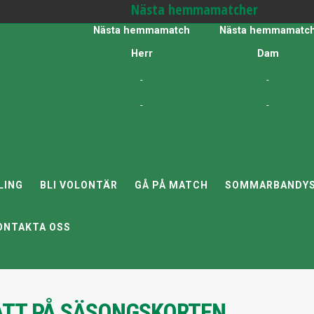
Nästa hemmamatcher
Nästa hemmamatch
Nästa hemmamatc
Herr
Dam
-
-
-
-
LING
BLI VOLONTÄR
GÅ PÅ MATCH
SOMMARBANDYS
ONTAKTA OSS
TT PÅ SÄSONGSKORTEN