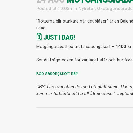
Posted at 10:03h
in
Nyheter
,
Okategoriserade
"Rötterna blir starkare när det blåser" är en Baj
i dag.
🗓️
JUST I DAG!
Motgångsrabatt på årets säsongskort –
1400 kr
Ser du frågetecken för var laget står och hur fö
Köp säsongskort här!
OBS! Läs ovanstående med ett glatt sinne. Prise
kommer fortsätta att ha till åtminstone 1 septem