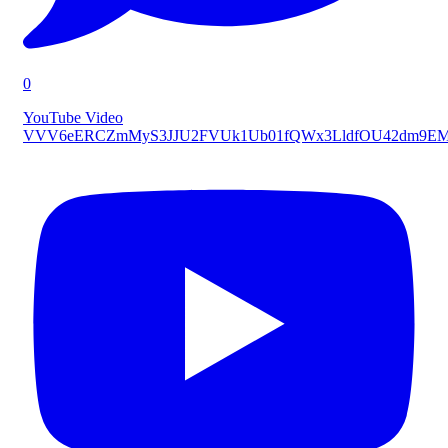
0
YouTube Video
VVV6eERCZmMyS3JJU2FVUk1Ub01fQWx3LldfOU42dm9E