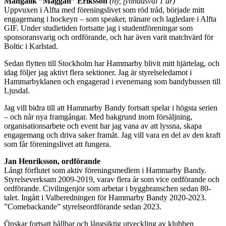
Mangalik ”Maggan” Eriksson
(ny, fyllnadsval 1 år)
Uppvuxen i Alfta med föreningslivet som röd tråd, började mitt
engagemang i hockeyn – som speaker, tränare och lagledare i Alfta
GIF. Under studietiden fortsatte jag i studentföreningar som
sponsoransvarig och ordförande, och har även varit matchvärd för
Boltic i Karlstad.
Sedan flytten till Stockholm har Hammarby blivit mitt hjärtelag, och
idag följer jag aktivt flera sektioner. Jag är styrelseledamot i
Hammarbyklanen och engagerad i evenemang som bandybussen till
Ljusdal.
Jag vill bidra till att Hammarby Bandy fortsatt spelar i högsta serien
– och når nya framgångar. Med bakgrund inom försäljning,
organisationsarbete och event har jag vana av att lyssna, skapa
engagemang och driva saker framåt. Jag vill vara en del av den kraft
som får föreningslivet att fungera.
Jan Henriksson, ordförande
Långt förflutet som aktiv föreningsmedlem i Hammarby Bandy.
Styrelseverksam 2009-2019, varav flera år som vice ordförande och
ordförande. Civilingenjör som arbetar i byggbranschen sedan 80-
talet. Ingått i Valberedningen för Hammarby Bandy 2020-2023.
”Comebackande” styrelseordförande sedan 2023.
Önskar fortsatt hållbar och långsiktig utveckling av klubben