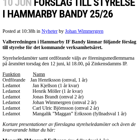
10 JUN
FÖRSLAG TILL STYRELSE
I HAMMARBY BANDY 25/26
Posted at 10:38h
in
Nyheter
by
Johan Wimmergren
Valberedningen i Hammarby IF Bandy lämnar följande förslag
till styrelse för det kommande verksamhetsåret.
Styrelseledamöter samt ordförande väljs av föreningsmedlemmarna
på årsmötet torsdag den 12 juni, kl 18.00, på Zinkensdamms IP.
Funktion
Namn
Ordförande Jan Henriksson (omval, 1 år)
Ledamot Jan Kjellson (1 år kvar)
Ledamot Henrik Möller (1 år kvar)
Ledamot Jonas Brandt (omval 2 år)
Ledamot Johan Wimmergren (omval 2 år)
Ledamot Carl Ulric Björnsson (omval 2 år)
Ledamot Mangalik ”Maggan” Eriksson (fyllnadsval 1 år)
Kortare presentationer av föreslagna styrelseledamöter och även de
kvarvarande hittar du här: