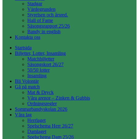
Stadgar
Värdegrunden
Styrelsen och årsred.
Hall of Fame
Säsongsrapport 25/26
Bandy in english
Kontakta oss
Startsida
Biljetter, Lotter, Insamling
Matchbiljetter
Säsongskort 26/27
50/50 lotter
Insamling
Bli Volontär
Gå på match
Mat & Dryck
Våra arenor – Zinken & Gubbis
Ordningsregler
Sommarbandyskolan 2026
Våra lag
Herrlaget
Spelschema Herr 26/27
Damlaget
Spelschema Dam 25/26