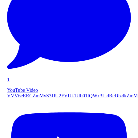
1
YouTube Video
VVV6eERCZmMyS3JJU2FVUk1Ub01fQWx3LldReDlzdkZmM