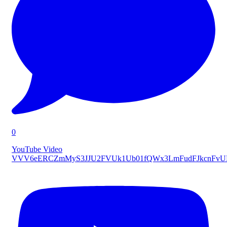
0
YouTube Video
VVV6eERCZmMyS3JJU2FVUk1Ub01fQWx3LmFudFJkcnFv