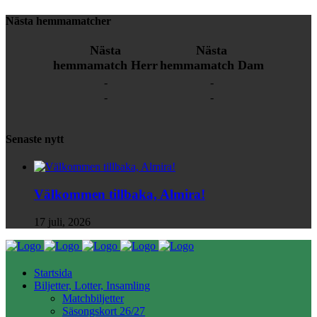
Nästa hemmamatcher
Nästa
Nästa
hemmamatch Herr
hemmamatch Dam
-
-
-
-
Senaste nytt
Välkommen tillbaka, Almira!
17 juli, 2026
Startsida
Biljetter, Lotter, Insamling
Matchbiljetter
Säsongskort 26/27