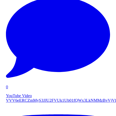
0
YouTube Video
VVV6eERCZmMyS3JJU2FVUk1Ub01fQWx3LkNMMzBvVjVf