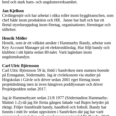
bred och stark barn- och ungdomsverksamhet.
Jan Kjellson
Civilingenjör och har arbetat i olika roller inom byggbranschen, som
chef både inom produktion och HR. Janne har haft och har ett
flertal styrelseuppdrag inom företag, organisationer, föreningar och
stiftelser.
Henrik Möller
Henrik, som är ett välkänt ansikte i Hammarby Bandy, arbetar som
Key Account Manager på ett elektronikbolag. Har följt bandy och
klubben i sitt hjärta sedan 80-talet. Varit lagledare inom
ungdomsbandyn.
Carl Ulric Björnsson
Carl Ulric Björnsson 59 år, född i Sandviken men numera boende
på Erstagatan, Södermalm. Jag är civilekonom via studier på
Högskolan i Gävle och driver sedan 2001 eget företag inom
projektledning men är även hängiven poddlyssnare och driver
Projektpodden sedan 2017.
Jag är Hammarbyare sedan 21/8 1977 (Söderstadion Hammarby-
Malmö 1-2) då jag för första gången fattade vad Bajen betyder på
riktigt. Följer framförallt bandy, handboll och fotboll. Bandy har
funnits i mitt liv sedan uppväxten i Sandviken där jag har varit