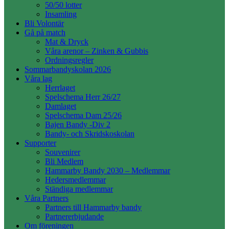
50/50 lotter
Insamling
Bli Volontär
Gå på match
Mat & Dryck
Våra arenor – Zinken & Gubbis
Ordningsregler
Sommarbandyskolan 2026
Våra lag
Herrlaget
Spelschema Herr 26/27
Damlaget
Spelschema Dam 25/26
Bajen Bandy -Div 2
Bandy- och Skridskoskolan
Supporter
Souvenirer
Bli Medlem
Hammarby Bandy 2030 – Medlemmar
Hedersmedlemmar
Ständiga medlemmar
Våra Partners
Partners till Hammarby bandy
Partnererbjudande
Om föreningen