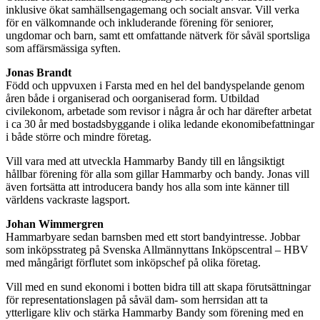
inklusive ökat samhällsengagemang och socialt ansvar. Vill verka
för en välkomnande och inkluderande förening för seniorer,
ungdomar och barn, samt ett omfattande nätverk för såväl sportsliga
som affärsmässiga syften.
Jonas Brandt
Född och uppvuxen i Farsta med en hel del bandyspelande genom
åren både i organiserad och oorganiserad form. Utbildad
civilekonom, arbetade som revisor i några år och har därefter arbetat
i ca 30 år med bostadsbyggande i olika ledande ekonomibefattningar
i både större och mindre företag.
Vill vara med att utveckla Hammarby Bandy till en långsiktigt
hållbar förening för alla som gillar Hammarby och bandy. Jonas vill
även fortsätta att introducera bandy hos alla som inte känner till
världens vackraste lagsport.
Johan Wimmergren
Hammarbyare sedan barnsben med ett stort bandyintresse. Jobbar
som inköpsstrateg på Svenska Allmännyttans Inköpscentral – HBV
med mångårigt förflutet som inköpschef på olika företag.
Vill med en sund ekonomi i botten bidra till att skapa förutsättningar
för representationslagen på såväl dam- som herrsidan att ta
ytterligare kliv och stärka Hammarby Bandy som förening med en