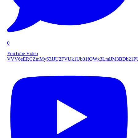
0
YouTube Video
VVV6eERCZmMyS3JJU2FVUk1Ub01fQWx3LmlJM3BDb21P