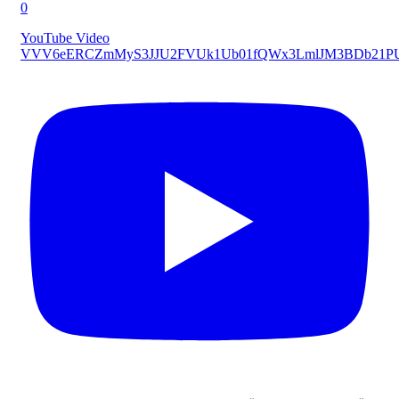
0
YouTube Video
VVV6eERCZmMyS3JJU2FVUk1Ub01fQWx3LmlJM3BDb21P