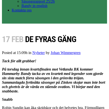
Säsongsrapport 25/26
Bandy in english
Kontakta oss
17 FEB
DE FYRAS GÄNG
Posted at 15:09h
in
Nyheter
by
Johan Wimmergren
Tack för allt grabbar!
På torsdag innan kvartsfinalen mot Vetlanda BK kommer
Hammarby Bandy tacka av en kvartett med legender som gjorde
sin sista match förra säsongen i den grönvita tröjan.
Sammanlagda fyrtioåtta säsonger på Zinken skojar man inte bort
och givetvis är de värda en stående ovation. Vi börjar med den
snabbaste.
Snabb
Robin Sundin kan åka skridskor och det helvetes bra. Förmodligen