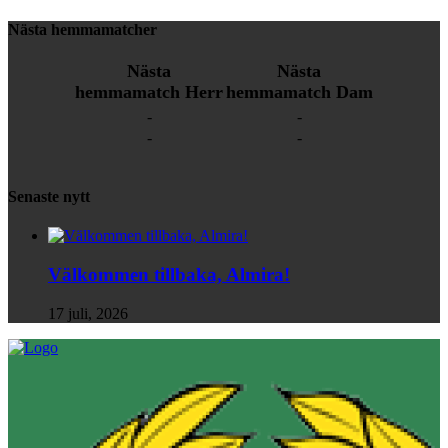
Nästa hemmamatcher
Nästa
Nästa
hemmamatch Herr
hemmamatch Dam
-
-
-
-
Senaste nytt
Välkommen tillbaka, Almira!
17 juli, 2026