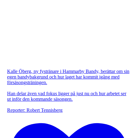
Kalle Öberg, ny fystränare i Hammarby Bandy, berättar om sin
egen bandybakgrund och hur laget har kommit igång med
försäsongsträningen.
Han delar även vad fokus ligger på just nu och hur arbetet ser
ut inför den kommande säsongen.
Reporter: Robert Tennisberg