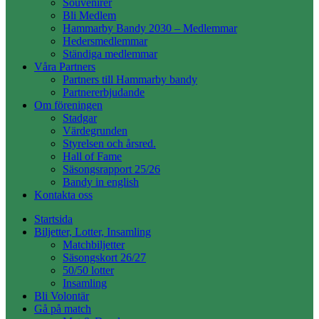
Souvenirer
Bli Medlem
Hammarby Bandy 2030 – Medlemmar
Hedersmedlemmar
Ständiga medlemmar
Våra Partners
Partners till Hammarby bandy
Partnererbjudande
Om föreningen
Stadgar
Värdegrunden
Styrelsen och årsred.
Hall of Fame
Säsongsrapport 25/26
Bandy in english
Kontakta oss
Startsida
Biljetter, Lotter, Insamling
Matchbiljetter
Säsongskort 26/27
50/50 lotter
Insamling
Bli Volontär
Gå på match