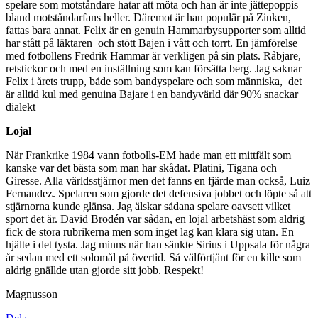
spelare som motståndare hatar att möta och han är inte jättepoppis
bland motståndarfans heller. Däremot är han populär på Zinken,
fattas bara annat. Felix är en genuin Hammarbysupporter som alltid
har stått på läktaren och stött Bajen i vått och torrt. En jämförelse
med fotbollens Fredrik Hammar är verkligen på sin plats. Råbjare,
retstickor och med en inställning som kan försätta berg. Jag saknar
Felix i årets trupp, både som bandyspelare och som människa, det
är alltid kul med genuina Bajare i en bandyvärld där 90% snackar
dialekt
Lojal
När Frankrike 1984 vann fotbolls-EM hade man ett mittfält som
kanske var det bästa som man har skådat. Platini, Tigana och
Giresse. Alla världsstjärnor men det fanns en fjärde man också, Luiz
Fernandez. Spelaren som gjorde det defensiva jobbet och löpte så att
stjärnorna kunde glänsa. Jag älskar sådana spelare oavsett vilket
sport det är. David Brodén var sådan, en lojal arbetshäst som aldrig
fick de stora rubrikerna men som inget lag kan klara sig utan. En
hjälte i det tysta. Jag minns när han sänkte Sirius i Uppsala för några
år sedan med ett solomål på övertid. Så välförtjänt för en kille som
aldrig gnällde utan gjorde sitt jobb. Respekt!
Magnusson