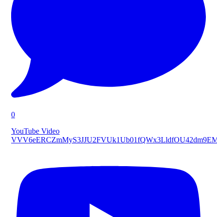
0
YouTube Video
VVV6eERCZmMyS3JJU2FVUk1Ub01fQWx3LldfOU42dm9E