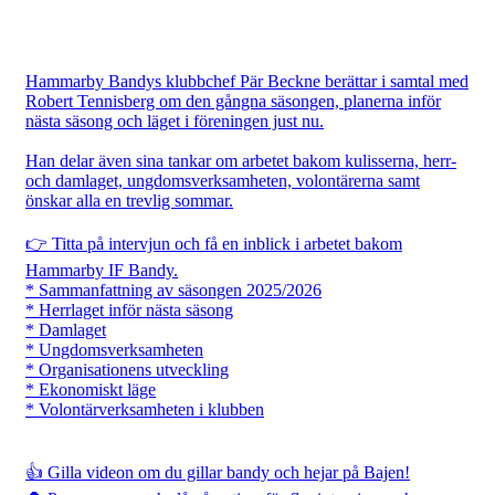
Hammarby Bandys klubbchef Pär Beckne berättar i samtal med
Robert Tennisberg om den gångna säsongen, planerna inför
nästa säsong och läget i föreningen just nu.
Han delar även sina tankar om arbetet bakom kulisserna, herr-
och damlaget, ungdomsverksamheten, volontärerna samt
önskar alla en trevlig sommar.
👉 Titta på intervjun och få en inblick i arbetet bakom
Hammarby IF Bandy.
* Sammanfattning av säsongen 2025/2026
* Herrlaget inför nästa säsong
* Damlaget
* Ungdomsverksamheten
* Organisationens utveckling
* Ekonomiskt läge
* Volontärverksamheten i klubben
👍 Gilla videon om du gillar bandy och hejar på Bajen!