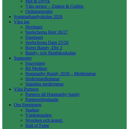
Mat & Dryck
Våra arenor – Zinken & Gubbis
Ordningsregler
Sommarbandyskolan 2026
Våra lag
Herrlaget
Spelschema Herr 26/27
Damlaget
Spelschema Dam 25/26
Bajen Bandy -Div 2
Bandy- och Skridskoskolan
Supporter
Souvenirer
Bli Medlem
Hammarby Bandy 2030 – Medlemmar
Hedersmedlemmar
Ständiga medlemmar
Våra Partners
Partners till Hammarby bandy
Partnererbjudande
Om föreningen
Stadgar
Värdegrunden
Styrelsen och årsred.
Hall of Fame