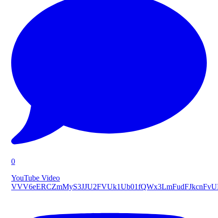
0
YouTube Video
VVV6eERCZmMyS3JJU2FVUk1Ub01fQWx3LmFudFJkcnFv