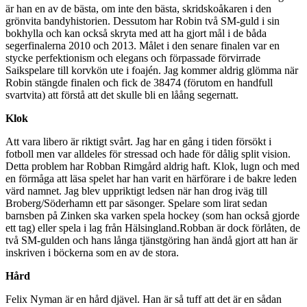
är han en av de bästa, om inte den bästa, skridskoåkaren i den
grönvita bandyhistorien. Dessutom har Robin två SM-guld i sin
bokhylla och kan också skryta med att ha gjort mål i de båda
segerfinalerna 2010 och 2013. Målet i den senare finalen var en
stycke perfektionism och elegans och förpassade förvirrade
Saikspelare till korvkön ute i foajén. Jag kommer aldrig glömma när
Robin stängde finalen och fick de 38474 (förutom en handfull
svartvita) att förstå att det skulle bli en låång segernatt.
Klok
Att vara libero är riktigt svårt. Jag har en gång i tiden försökt i
fotboll men var alldeles för stressad och hade för dålig split vision.
Detta problem har Robban Rimgård aldrig haft. Klok, lugn och med
en förmåga att läsa spelet har han varit en härförare i de bakre leden
värd namnet. Jag blev uppriktigt ledsen när han drog iväg till
Broberg/Söderhamn ett par säsonger. Spelare som lirat sedan
barnsben på Zinken ska varken spela hockey (som han också gjorde
ett tag) eller spela i lag från Hälsingland.Robban är dock förlåten, de
två SM-gulden och hans långa tjänstgöring han ändå gjort att han är
inskriven i böckerna som en av de stora.
Hård
Felix Nyman är en hård djävel. Han är så tuff att det är en sådan