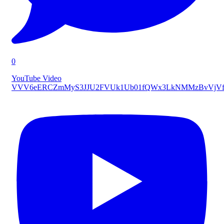
0
YouTube Video
VVV6eERCZmMyS3JJU2FVUk1Ub01fQWx3LkNMMzBvVjVf