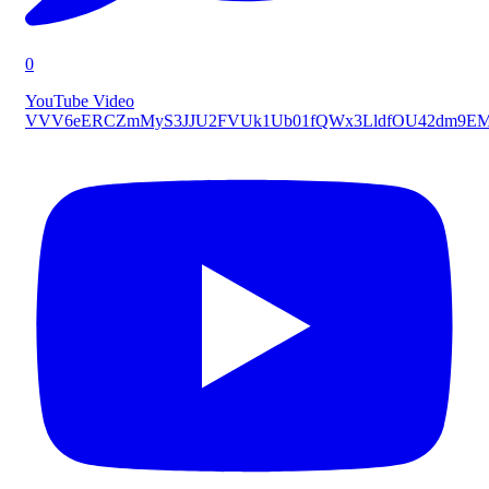
0
YouTube Video
VVV6eERCZmMyS3JJU2FVUk1Ub01fQWx3LldfOU42dm9E