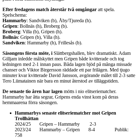
Efter fredagens match återstår två omgångar
att spela.
Spelschema:
Hammarby
: Sandviken (b), Åby/Tjureda (h).
Gripen
: Bollnäs (h), Broberg (b).
Broberg
: Villa (b), Gripen (h).
Bollnäs
: Gripen (b), Villa (h).
Sandviken
: Hammarby (h), Frillesås (b).
Säsongens första möte, i
Slättbergshallen, blev dramatiskt. Adam
Gilljam inledde målskyttet men Gripen både kvitterade och tog
ledningen med 2-1 innan paus. Båda lagen bjöd på många missade
chanser och Viktor Birgersson räddade ett par frilägen. Med tjugo
minuter kvar kvitterade David Jansson, avgörande målet till 2-3 satte
Tero Liimatainen när bara en minut återstod av tilläggstiden.
De senaste tio åren har lagen
mötts i nio elitseriematcher.
Hammarby har åtta segrar, Gripens enda vinst kom på deras
hemmaarena förra säsongen.
Hammarbys senaste elitseriematcher mot Gripen
Trollhättan
2024/25 Gripen – Hammarby 2-3
2023/24 Hammarby – Gripen 8-4 Publik:
758