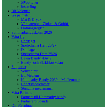
50/50 lotter
Insamling
Bli Volontär
Gå på match
Mat & Dryck
Våra arenor – Zinken & Gubbis
Ordningsregler
Sommarbandyskolan 2026
Våra lag
Herrlaget
Spelschema Herr 26/27
Damlaget
Spelschema Dam 25/26
Bajen Bandy -Div 2
Bandy- och Skridskoskolan
Supporter
Souvenirer
Bli Medlem
Hammarby Bandy 2030 – Medlemmar
Hedersmedlemmar
Ständiga medlemmar
Våra Partners
Partners till Hammarby bandy
Partnererbjudande
Om föreningen