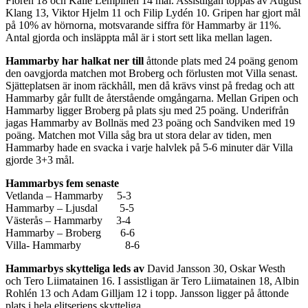
Florén 18 och Kalle Lempinen 14 mål. Assistligan toppas av August
Klang 13, Viktor Hjelm 11 och Filip Lydén 10. Gripen har gjort mål
på 10% av hörnorna, motsvarande siffra för Hammarby är 11%.
Antal gjorda och insläppta mål är i stort sett lika mellan lagen.
Hammarby har halkat ner till
åttonde plats med 24 poäng genom
den oavgjorda matchen mot Broberg och förlusten mot Villa senast.
Sjätteplatsen är inom räckhåll, men då krävs vinst på fredag och att
Hammarby går fullt de återstående omgångarna. Mellan Gripen och
Hammarby ligger Broberg på plats sju med 25 poäng. Underifrån
jagas Hammarby av Bollnäs med 23 poäng och Sandviken med 19
poäng. Matchen mot Villa såg bra ut stora delar av tiden, men
Hammarby hade en svacka i varje halvlek på 5-6 minuter där Villa
gjorde 3+3 mål.
Hammarbys fem senaste
Vetlanda – Hammarby 5-3
Hammarby – Ljusdal 5-5
Västerås – Hammarby 3-4
Hammarby – Broberg 6-6
Villa- Hammarby 8-6
Hammarbys skytteliga leds av
David Jansson 30, Oskar Westh
och Tero Liimatainen 16. I assistligan är Tero Liimatainen 18, Albin
Rohlén 13 och Adam Gilljam 12 i topp. Jansson ligger på åttonde
plats i hela elitseriens skytteliga.