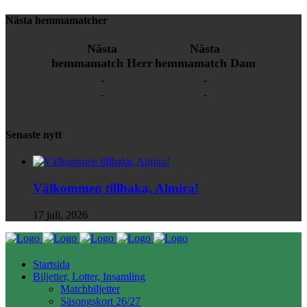
Nästa hemmamatcher
Nästa
Nästa
hemmamatch Herr
hemmamatch Dam
-
-
-
-
Senaste nytt
Välkommen tillbaka, Almira!
17 juli, 2026
Startsida
Biljetter, Lotter, Insamling
Matchbiljetter
Säsongskort 26/27