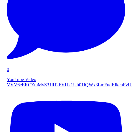
0
YouTube Video
VVV6eERCZmMyS3JJU2FVUk1Ub01fQWx3LmFudFJkcnFv