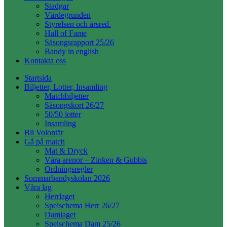
Stadgar
Värdegrunden
Styrelsen och årsred.
Hall of Fame
Säsongsrapport 25/26
Bandy in english
Kontakta oss
Startsida
Biljetter, Lotter, Insamling
Matchbiljetter
Säsongskort 26/27
50/50 lotter
Insamling
Bli Volontär
Gå på match
Mat & Dryck
Våra arenor – Zinken & Gubbis
Ordningsregler
Sommarbandyskolan 2026
Våra lag
Herrlaget
Spelschema Herr 26/27
Damlaget
Spelschema Dam 25/26