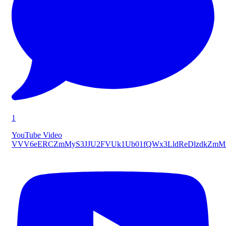
1
YouTube Video
VVV6eERCZmMyS3JJU2FVUk1Ub01fQWx3LldReDlzdkZmM