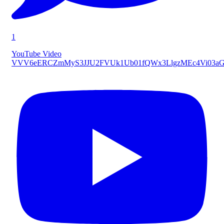
1
YouTube Video
VVV6eERCZmMyS3JJU2FVUk1Ub01fQWx3LlgzMEc4Vi03a