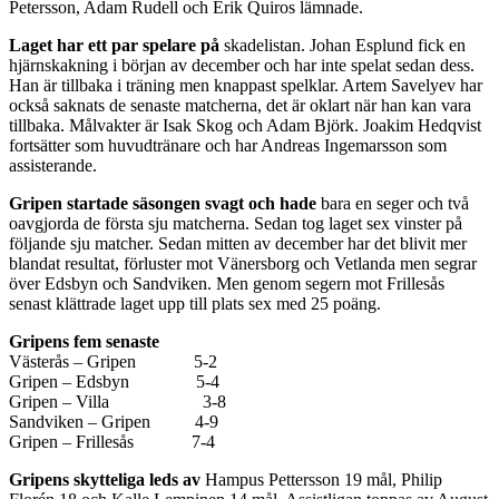
Petersson, Adam Rudell och Erik Quiros lämnade.
Laget har ett par spelare på
skadelistan. Johan Esplund fick en
hjärnskakning i början av december och har inte spelat sedan dess.
Han är tillbaka i träning men knappast spelklar. Artem Savelyev har
också saknats de senaste matcherna, det är oklart när han kan vara
tillbaka. Målvakter är Isak Skog och Adam Björk. Joakim Hedqvist
fortsätter som huvudtränare och har Andreas Ingemarsson som
assisterande.
Gripen startade säsongen svagt och hade
bara en seger och två
oavgjorda de första sju matcherna. Sedan tog laget sex vinster på
följande sju matcher. Sedan mitten av december har det blivit mer
blandat resultat, förluster mot Vänersborg och Vetlanda men segrar
över Edsbyn och Sandviken. Men genom segern mot Frillesås
senast klättrade laget upp till plats sex med 25 poäng.
Gripens fem senaste
Västerås – Gripen 5-2
Gripen – Edsbyn 5-4
Gripen – Villa 3-8
Sandviken – Gripen 4-9
Gripen – Frillesås 7-4
Gripens skytteliga leds av
Hampus Pettersson 19 mål, Philip