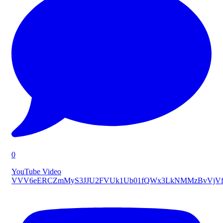
0
YouTube Video
VVV6eERCZmMyS3JJU2FVUk1Ub01fQWx3LkNMMzBvVjVf