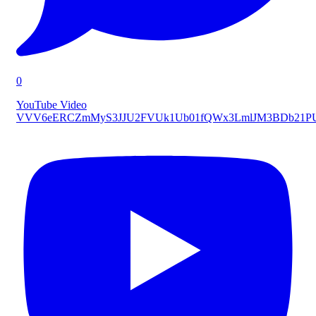
0
YouTube Video
VVV6eERCZmMyS3JJU2FVUk1Ub01fQWx3LmlJM3BDb21P