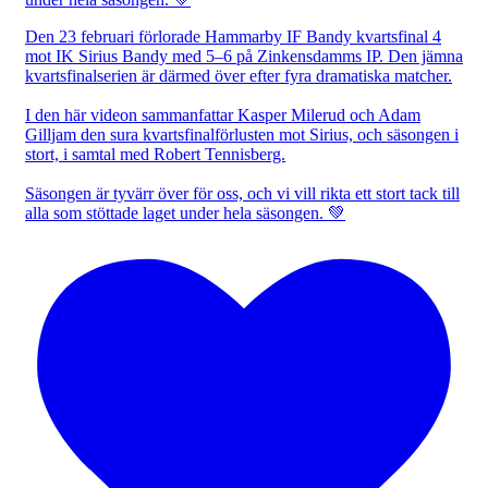
Den 23 februari förlorade Hammarby IF Bandy kvartsfinal 4
mot IK Sirius Bandy med 5–6 på Zinkensdamms IP. Den jämna
kvartsfinalserien är därmed över efter fyra dramatiska matcher.
I den här videon sammanfattar Kasper Milerud och Adam
Gilljam den sura kvartsfinalförlusten mot Sirius, och säsongen i
stort, i samtal med Robert Tennisberg.
Säsongen är tyvärr över för oss, och vi vill rikta ett stort tack till
alla som stöttade laget under hela säsongen. 💚