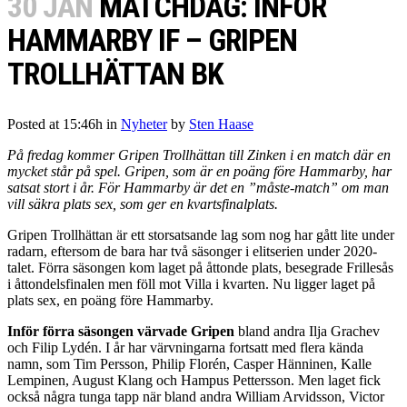
30 JAN
MATCHDAG: INFÖR
HAMMARBY IF – GRIPEN
TROLLHÄTTAN BK
Posted at 15:46h
in
Nyheter
by
Sten Haase
På fredag kommer Gripen Trollhättan till Zinken i en match där en
mycket står på spel. Gripen, som är en poäng före Hammarby, har
satsat stort i år. För Hammarby är det en ”måste-match” om man
vill säkra plats sex, som ger en kvartsfinalplats.
Gripen Trollhättan är ett storsatsande lag som nog har gått lite under
radarn, eftersom de bara har två säsonger i elitserien under 2020-
talet. Förra säsongen kom laget på åttonde plats, besegrade Frillesås
i åttondelsfinalen men föll mot Villa i kvarten. Nu ligger laget på
plats sex, en poäng före Hammarby.
Inför förra säsongen värvade Gripen
bland andra Ilja Grachev
och Filip Lydén. I år har värvningarna fortsatt med flera kända
namn, som Tim Persson, Philip Florén, Casper Hänninen, Kalle
Lempinen, August Klang och Hampus Pettersson. Men laget fick
också några tunga tapp när bland andra William Arvidsson, Victor