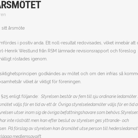
ÅRSMÖTET
ren
sitt årsmöte
es i positiv anda. Ett noll-resultat redovisades, vilket innebär att 
 Karl-Henrik Westlund från RSM lämnade revisionsrapport och föreslog
nhälligt röstades igenom.
örsiktighetsprincipen godkändes av mötet och om den infrias så komm
amhetsår vilket är viktigt för föreningen.
v §25 enligt följande:
Styrelsen består av fem till sju ordinarie ledamöte
ötet väljs för en tid av ett år. Övriga styrelseledamöter väljs för en tid a
. Styrelsen utser inom sig de övriga befattningshavare som behövs.Styrelsen
ar inte rösträtt men kan efter beslut av styrelsen ges yttrande- och
elsen. På förslag av styrelsen kan årsmötet utse person till hedersledamot
erlägga medlemsavgift.