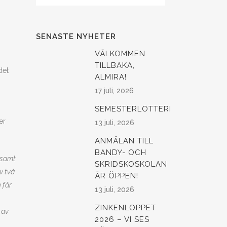
SENASTE NYHETER
VÄLKOMMEN
TILLBAKA,
det
ALMIRA!
17 juli, 2026
SEMESTERLOTTERI
er
13 juli, 2026
ANMÄLAN TILL
BANDY- OCH
r samt
SKRIDSKOSKOLAN
v två
ÄR ÖPPEN!
 får
13 juli, 2026
ZINKENLOPPET
 av
2026 – VI SES