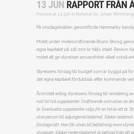
13 JUN
RAPPORT FRÅN 
Posted at 13:33h
in
Nyheter
by
Johan Wimmerg
På onsdagskvällen genomförde Hammarby bandy 
Mötet under mötesordförande Bruno Skoog genomförd
egna kapitalet på 118 000 kr hålls intakt. Revisor
mötet att ge styrelsen ansvarsfrihet vilket också e
Styrelsens förslag till budget som är byggd på f
det egna kapitalet fördubblas efter kommande verks
Årsmötet antog styrelsens förslag till revidering a
noll till två suppleanter. Ordförande som utses av årsm
år. Eventuella suppleanter väljs för en tid av ett år
utse person till adjungerad ledamot. Sådan ledamot h
förslagsrätt. Han får utses till befattning inom styr
styrelsen. Sådan hedersledamot är befriad från att 