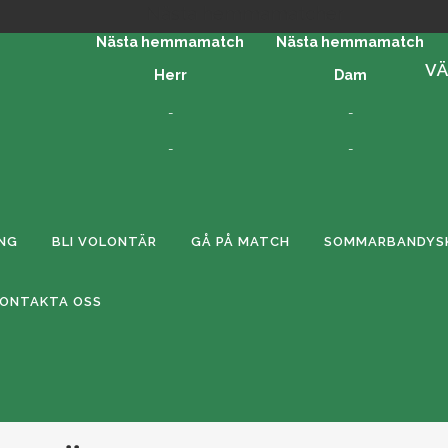
Nästa hemmamatcher
Nästa hemmamatch
Nästa hemmamatch
VÄ
Herr
Dam
-
-
-
-
ING
BLI VOLONTÄR
GÅ PÅ MATCH
SOMMARBANDYSK
KONTAKTA OSS