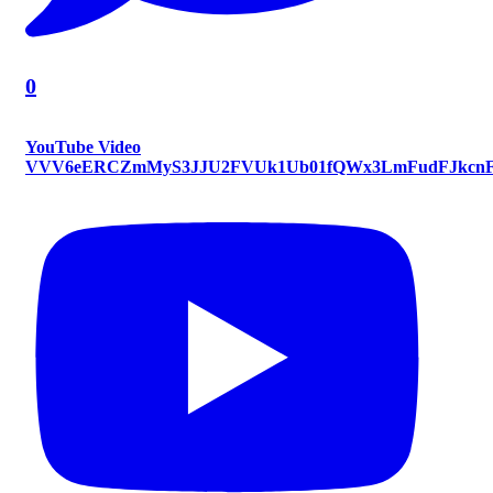
0
YouTube Video
VVV6eERCZmMyS3JJU2FVUk1Ub01fQWx3LmFudFJkcn