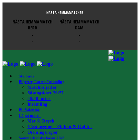
NÄSTA HEMMAMATCHER
NÄSTA HEMMAMATCH
NÄSTA HEMMAMATCH
HERR
DAM
-
-
-
-
Startsida
Biljetter, Lotter, Insamling
Matchbiljetter
Säsongskort 26/27
50/50 lotter
Insamling
Bli Volontär
Gå på match
Mat & Dryck
Våra arenor – Zinken & Gubbis
Ordningsregler
Sommarbandyskolan 2026