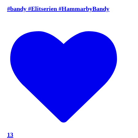
#bandy #Elitserien #HammarbyBandy
13