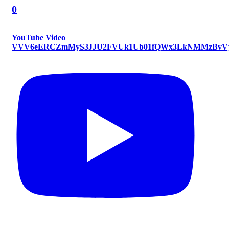
0
YouTube Video
VVV6eERCZmMyS3JJU2FVUk1Ub01fQWx3LkNMMzBvVj