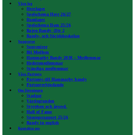
Våra lag
Herrlaget
Spelschema Herr 26/27
Damlaget
Spelschema Dam 25/26
Bajen Bandy -Div 2
Bandy- och Skridskoskolan
Supporter
Souvenirer
Bli Medlem
Hammarby Bandy 2030 – Medlemmar
Hedersmedlemmar
Ständiga medlemmar
Våra Partners
Partners till Hammarby bandy
Partnererbjudande
Om föreningen
Stadgar
Värdegrunden
Styrelsen och årsred.
Hall of Fame
Säsongsrapport 25/26
Bandy in english
Kontakta oss