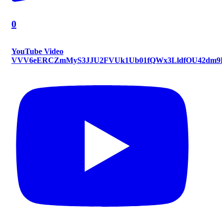
0
YouTube Video
VVV6eERCZmMyS3JJU2FVUk1Ub01fQWx3LldfOU42dm