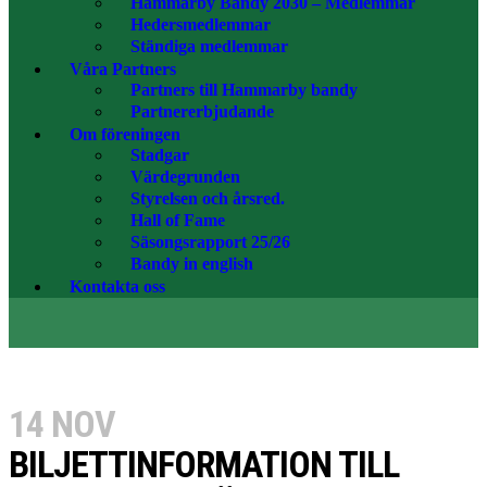
Hammarby Bandy 2030 – Medlemmar
Hedersmedlemmar
Ständiga medlemmar
Våra Partners
Partners till Hammarby bandy
Partnererbjudande
Om föreningen
Stadgar
Värdegrunden
Styrelsen och årsred.
Hall of Fame
Säsongsrapport 25/26
Bandy in english
Kontakta oss
14 NOV
BILJETTINFORMATION TILL