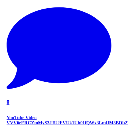
0
YouTube Video
VVV6eERCZmMyS3JJU2FVUk1Ub01fQWx3LmlJM3BDb2