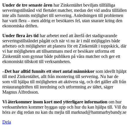
Under de tre senaste åren
har Zinkentältet beviljats tillfälliga
serveringstillstånd vid flertalet matcher, medan det vid andra tillfällen
inte alls funnits möjlighet till servering. Anledningen till problemen
har varit flera – men aldrig er besökares fel, utan snarare kring den
ekonomiska driften.
Under flera års tid
har arbetet med att återfå det stadigvarande
serveringstillståndet pågått och när vi nu är i mål möjliggörs både
arbetsro och möjligheter att planera för ett Zinkentält i toppskick, där
vi har möjligheten att tillsammans med er besökare utforma ett
Zinkentält som gynnar både publiken på våra matcher och ger ett
ekonomiskt tillskott till verksamheten.
–Det har alltid funnits ett stort antal människor
som ideellt hjälpt
till med Zinkentältet, allt från montering till servering. Nu har de
som vill hjälpa till möjligheten att aktivera sig, och det gäller allt från
restaurangdriften till inredning och utformning av tältet, säger
Magnus Alfredsson.
Vi återkommer inom kort med ytterligare information
om hur
verksamheten kommer byggas upp och hur du kan hjälpa till. Vill du
höra av dig redan nu kan du mejla till marknad@hammarbybandy.se
Dela