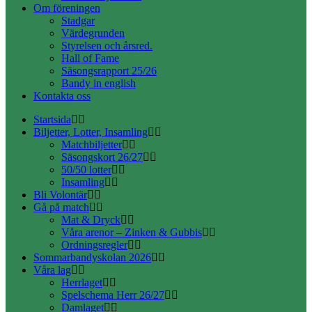
Om föreningen
Stadgar
Värdegrunden
Styrelsen och årsred.
Hall of Fame
Säsongsrapport 25/26
Bandy in english
Kontakta oss
Startsida
Biljetter, Lotter, Insamling
Matchbiljetter
Säsongskort 26/27
50/50 lotter
Insamling
Bli Volontär
Gå på match
Mat & Dryck
Våra arenor – Zinken & Gubbis
Ordningsregler
Sommarbandyskolan 2026
Våra lag
Herrlaget
Spelschema Herr 26/27
Damlaget