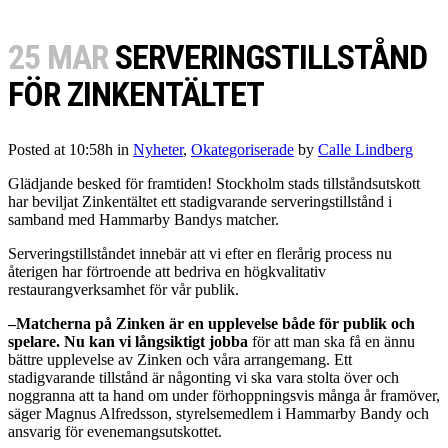
25 MAR
SERVERINGSTILLSTÅND
FÖR ZINKENTÄLTET
Posted at 10:58h
in
Nyheter
,
Okategoriserade
by
Calle Lindberg
Glädjande besked för framtiden! Stockholm stads tillståndsutskott
har beviljat Zinkentältet ett stadigvarande serveringstillstånd i
samband med Hammarby Bandys matcher.
Serveringstillståndet innebär att vi efter en flerårig process nu
återigen har förtroende att bedriva en högkvalitativ
restaurangverksamhet för vår publik.
–Matcherna på Zinken är en upplevelse både för publik och
spelare. Nu kan vi långsiktigt jobba
för att man ska få en ännu
bättre upplevelse av Zinken och våra arrangemang. Ett
stadigvarande tillstånd är någonting vi ska vara stolta över och
noggranna att ta hand om under förhoppningsvis många år framöver,
säger Magnus Alfredsson, styrelsemedlem i Hammarby Bandy och
ansvarig för evenemangsutskottet.