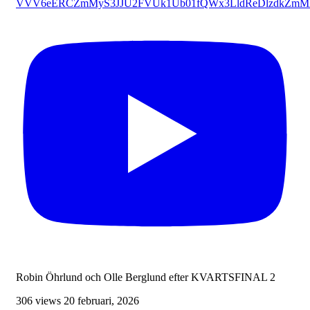
VVV6eERCZmMyS3JJU2FVUk1Ub01fQWx3LldReDlzdkZmM
Robin Öhrlund och Olle Berglund efter KVARTSFINAL 2
306 views
20 februari, 2026