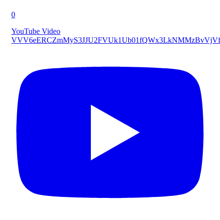
0
YouTube Video
VVV6eERCZmMyS3JJU2FVUk1Ub01fQWx3LkNMMzBvVjVf