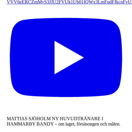
VVV6eERCZmMyS3JJU2FVUk1Ub01fQWx3LmFudFJkcnFv
MATTIAS SJÖHOLM NY HUVUDTRÄNARE I
HAMMARBY BANDY – om laget, försäsongen och målen.