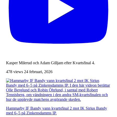
Kasper Milerud och Adam Gilljam efter Kvartsfinal 4.
478 views
24 februari, 2026
Hammarby IF Bandy vann kvartsfinal 2 mot IK Sirius Bandy
med 6–5 på Zinkensdamms IP.