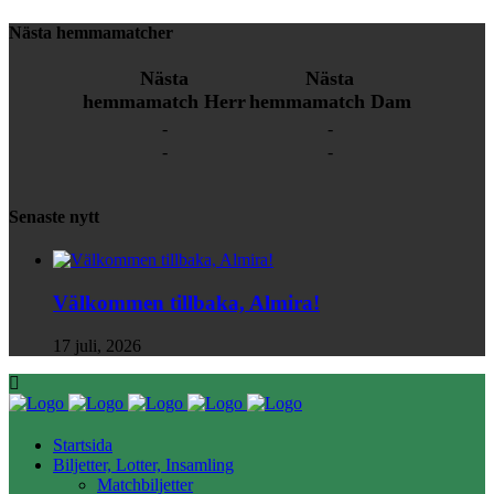
Nästa hemmamatcher
Nästa
Nästa
hemmamatch Herr
hemmamatch Dam
-
-
-
-
Senaste nytt
Välkommen tillbaka, Almira!
17 juli, 2026
Startsida
Biljetter, Lotter, Insamling
Matchbiljetter