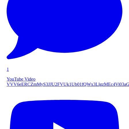
1
YouTube Video
VVV6eERCZmMyS3JJU2FVUk1Ub01fQWx3LlgzMEc4Vi03a