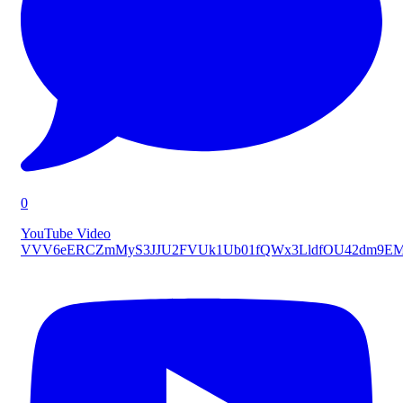
0
YouTube Video
VVV6eERCZmMyS3JJU2FVUk1Ub01fQWx3LldfOU42dm9E