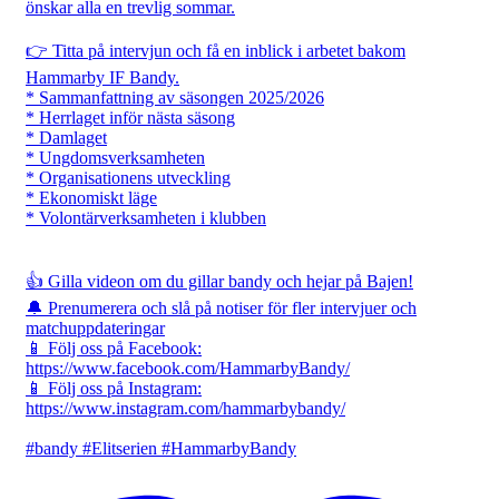
önskar alla en trevlig sommar.
👉 Titta på intervjun och få en inblick i arbetet bakom
Hammarby IF Bandy.
* Sammanfattning av säsongen 2025/2026
* Herrlaget inför nästa säsong
* Damlaget
* Ungdomsverksamheten
* Organisationens utveckling
* Ekonomiskt läge
* Volontärverksamheten i klubben
👍 Gilla videon om du gillar bandy och hejar på Bajen!
🔔 Prenumerera och slå på notiser för fler intervjuer och
matchuppdateringar
📱 Följ oss på Facebook:
https://www.facebook.com/HammarbyBandy/
📱 Följ oss på Instagram:
https://www.instagram.com/hammarbybandy/
#bandy #Elitserien #HammarbyBandy