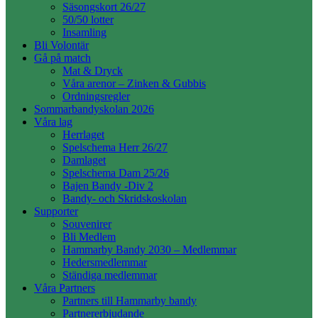
Säsongskort 26/27
50/50 lotter
Insamling
Bli Volontär
Gå på match
Mat & Dryck
Våra arenor – Zinken & Gubbis
Ordningsregler
Sommarbandyskolan 2026
Våra lag
Herrlaget
Spelschema Herr 26/27
Damlaget
Spelschema Dam 25/26
Bajen Bandy -Div 2
Bandy- och Skridskoskolan
Supporter
Souvenirer
Bli Medlem
Hammarby Bandy 2030 – Medlemmar
Hedersmedlemmar
Ständiga medlemmar
Våra Partners
Partners till Hammarby bandy
Partnererbjudande