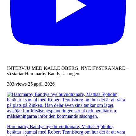
INTERVJU MED KALLE ÖBERG, NYE FYSTRÄNARE –
så startar Hammarby Bandy säsongen
303 views
25 april, 2026
Hammarby Bandys nye huvudtränare, Mattias Sjöholm,
berättar i samtal med Robert Tennisberg om hur det är att vara