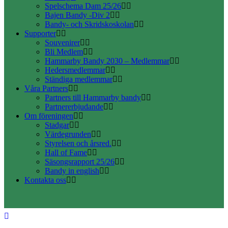
Spelschema Dam 25/26
Bajen Bandy -Div 2
Bandy- och Skridskoskolan
Supporter
Souvenirer
Bli Medlem
Hammarby Bandy 2030 – Medlemmar
Hedersmedlemmar
Ständiga medlemmar
Våra Partners
Partners till Hammarby bandy
Partnererbjudande
Om föreningen
Stadgar
Värdegrunden
Styrelsen och årsred.
Hall of Fame
Säsongsrapport 25/26
Bandy in english
Kontakta oss