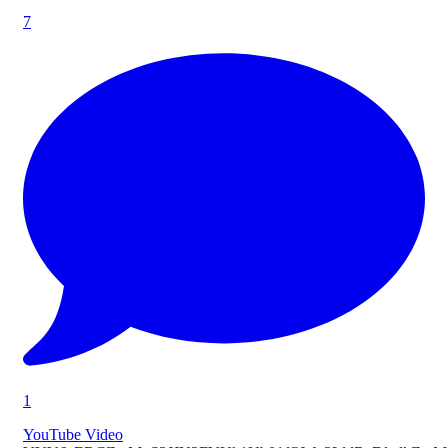
7
1
YouTube Video