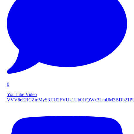
0
YouTube Video
VVV6eERCZmMyS3JJU2FVUk1Ub01fQWx3LmlJM3BDb21P